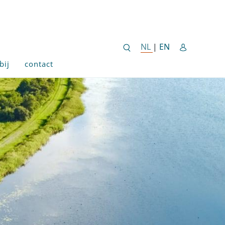
ENGLISH SITE 
NL
NEDERLANDSE SITE
|
EN
bij
contact