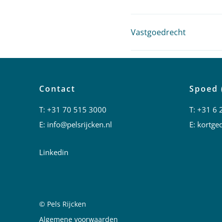
Vastgoedrecht
Contact
Spoed 
T:
+31 70 515 3000
T:
+31 6 
E:
info@pelsrijcken.nl
E:
kortged
Linkedin
© Pels Rijcken
Juridische informatie
Algemene voorwaarden