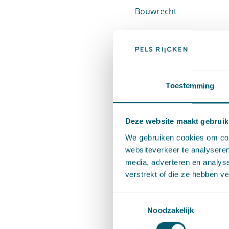
Bouwrecht
Cassatie
Contractenrecht
Toestemming
Deze website maakt gebruik
Corporate/M&A
We gebruiken cookies om cont
websiteverkeer te analyseren
Energierecht
media, adverteren en analys
verstrekt of die ze hebben v
Europees en mededingi
Toestemmingsselectie
Noodzakelijk