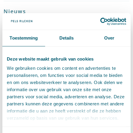
Nieuws
Jan Willem Schaper: "eerst nijpender voordat het beter wordt"
1 juli 2026
Toestemming
Details
Over
Nieuws
Reactie op berichtgeving BNR Nieuwsradio over cookiebeleid
22 mei 2026
Deze website maakt gebruik van cookies
We gebruiken cookies om content en advertenties te
personaliseren, om functies voor social media te bieden
Nieuws
en om ons websiteverkeer te analyseren. Ook delen we
De compensatieregeling: over grootschalige tegemoetkomingen bij
informatie over uw gebruik van onze site met onze
ingrijpende gebeurtenissen
partners voor social media, adverteren en analyse. Deze
6 mei 2026
partners kunnen deze gegevens combineren met andere
informatie die u aan ze heeft verstrekt of die ze hebben
Nieuws
verzameld op basis van uw gebruik van hun services.
Koffie met Jordy de Meij
28 april 2026