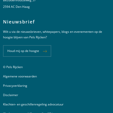
Bezuidenhoutseweg 57
2594 AC Den Haag
Nieuwsbrief
Wilt u via de nieuwsbrieven, whitepapers, blogs en evenementen op de
hoogte blijven van Pels Rijcken?
Houd mij op de hoogte
© Pels Rijcken
Juridische informatie
Algemene voorwaarden
Privacyverklaring
Disclaimer
Klachten- en geschillenregeling advocatuur