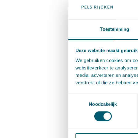
binnen k
verschil
beleid e
Toestemming
Cult
Deze website maakt gebruik
Bij Pels 
We gebruiken cookies om cont
websiteverkeer te analyseren
diversite
media, adverteren en analys
vanzelfs
verstrekt of die ze hebben v
creëren 
Toestemmingsselectie
samenkom
Noodzakelijk
selectie
gespreks
werkgeve