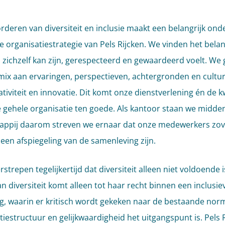
rderen van diversiteit en inclusie maakt een belangrijk ond
de organisatiestrategie van Pels Rijcken. We vinden het belan
 zichzelf kan zijn, gerespecteerd en gewaardeerd voelt. We
mix aan ervaringen, perspectieven, achtergronden en cultu
tiviteit en innovatie. Dit komt onze dienstverlening én de kw
 gehele organisatie ten goede. Als kantoor staan we midden
ppij daarom streven we ernaar dat onze medewerkers zov
 een afspiegeling van de samenleving zijn.
trepen tegelijkertijd dat diversiteit alleen niet voldoende i
an diversiteit komt alleen tot haar recht binnen een inclusie
, waarin er kritisch wordt gekeken naar de bestaande nor
tiestructuur en gelijkwaardigheid het uitgangspunt is. Pels 