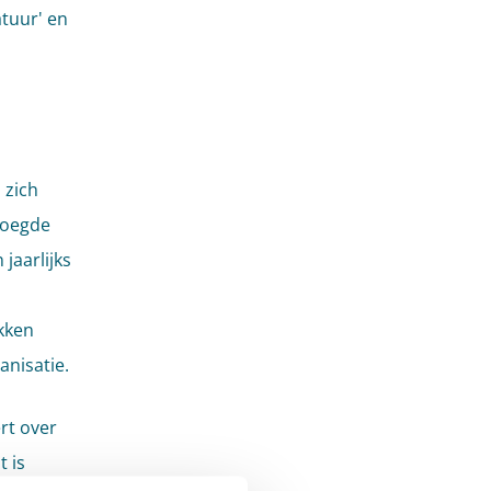
atuur' en
 zich
voegde
jaarlijks
kken
anisatie.
rt over
 is