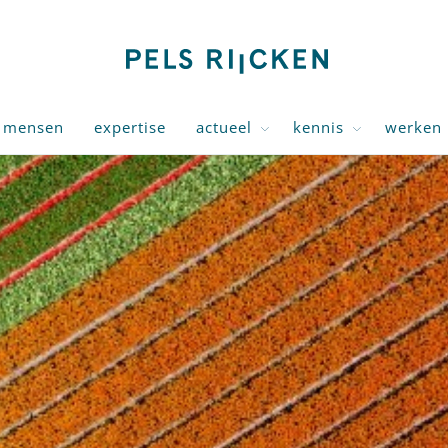
mensen
expertise
actueel
kennis
werken 