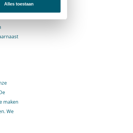
Alles toestaan
Beide
n
aarnaast
nze
 De
te maken
en. We