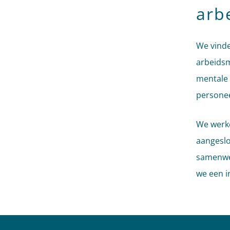
arb
We vinde
arbeidsm
mentale 
persone
We werk
aangeslo
samenwer
we een i