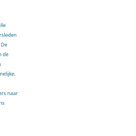
lle
ursleden
. De
n de
s
elijke.
ers naar
ns