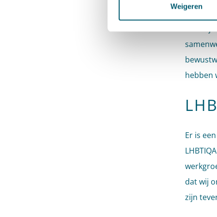
interne 
Weigeren
Pels Rijc
samenwer
bewustwo
hebben 
LHB
Er is ee
LHBTIQA+
werkgroe
dat wij 
zijn tev