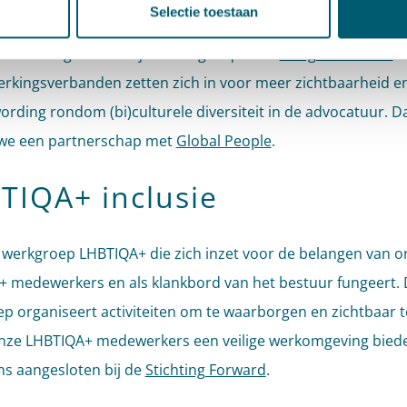
en externe evenementen.
Selectie toestaan
ken is aangesloten bij Stichting Lequal en
Bridges Network
. 
kingsverbanden zetten zich in voor meer zichtbaarheid e
rding rondom (bi)culturele diversiteit in de advocatuur. D
we een partnerschap met
Global People
.
TIQA+ inclusie
n werkgroep LHBTIQA+ die zich inzet voor de belangen van o
 medewerkers en als klankbord van het bestuur fungeert.
p organiseert activiteiten om te waarborgen en zichtbaar 
onze LHBTIQA+ medewerkers een veilige werkomgeving bied
ens aangesloten bij de
Stichting Forward
.