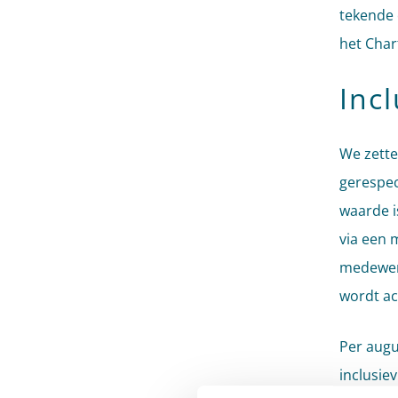
tekende 
het Char
Incl
We zette
gerespec
waarde i
via een 
medewerk
wordt ac
Per augu
inclusie