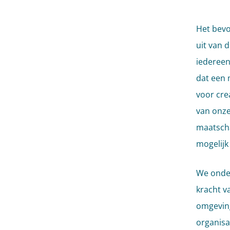
Het bevo
uit van 
iedereen
dat een 
voor crea
van onze
maatscha
mogelijk
We onders
kracht v
omgeving
organisa