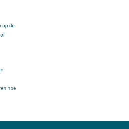
n op de
of
jn
ren hoe