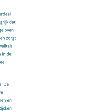
erdeel
grijk dat
 geloven
ren zorgt
aliteit
 in de
eel
s. De
ve
men en
Rijcken