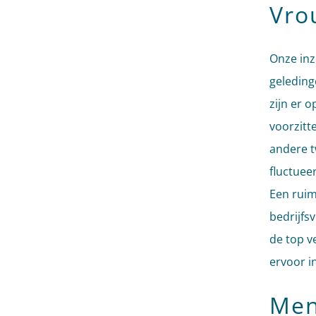
Vro
Onze inz
geleding
zijn er 
voorzitt
andere t
fluctueer
Een ruim
bedrijfs
de top v
ervoor i
Men