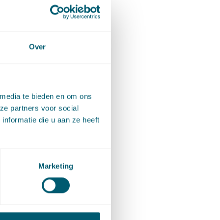
gers uit
 over
jk.
Over
 media te bieden en om ons
ze partners voor social
nformatie die u aan ze heeft
te
ringen
erving en
Marketing
nclusieve
lusieve
an