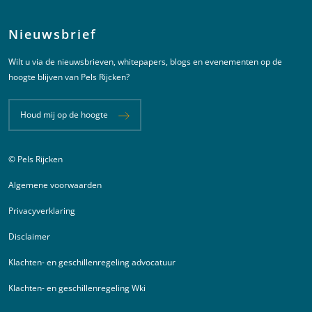
Nieuwsbrief
Wilt u via de nieuwsbrieven, whitepapers, blogs en evenementen op de
hoogte blijven van Pels Rijcken?
Houd mij op de hoogte
© Pels Rijcken
Juridische informatie
Algemene voorwaarden
Privacyverklaring
Disclaimer
Klachten- en geschillenregeling advocatuur
Klachten- en geschillenregeling Wki