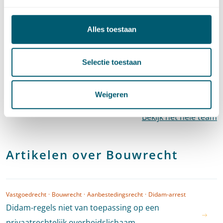
Alles toestaan
Mark Birnage
Bestuurslid
Selectie toestaan
Stuur een e-mail naar Mark Birnage
mark.birnage@pelsrijcken.nl
Bel naar Mark Birnage
+31 70 515 3764
LinkedIn
profiel van Mark Birnage
Weigeren
Bekijk het hele team
Artikelen over Bouwrecht
Vastgoedrecht
·
Bouwrecht
·
Aanbestedingsrecht
·
Didam-arrest
Didam-regels niet van toepassing op een
privaatrechtelijk overheidslichaam