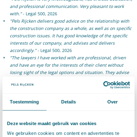
and professional communication. Very pleasant to work
with."
- Legal 500, 2026
"Pels Rijcken delivers good advice on the relationship with
the construction company as a whole, as well as on specific
construction issues. It has good knowledge of the specific
interests of our company, and advises and delivers
accordingly."
- Legal 500, 2026
"The lawyers I have worked with are professional, driven
and have an eye for the interests of their client without
losing sight of the legal options and situation. They advise
me conscientiously and protect me from missteps and
unfounded confidence in a successful outcome by also
pointing out weaknesses in a case."
- Legal 500, 2025
"The team add value by combining legal knowledge with
Toestemming
Details
Over
technical content. They keep asking questions until they
understand the content and then provide legal advice
tailored to that. Finally, they also know how to include the
Deze website maakt gebruik van cookies
project context, particularly on a strategic level."
- Legal
We gebruiken cookies om content en advertenties te