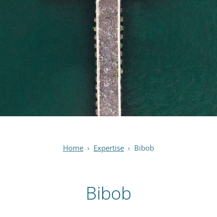
Home
›
Expertise
›
Bibob
Bibob