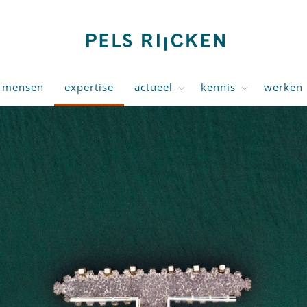
mensen
expertise
actueel
kennis
werken 