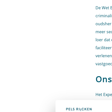
De Wet B
criminal
oudsher 
meer sect
loer dat
facilite
verlenen
vastgoed
Ons
Het Expe
denkbare
de inric