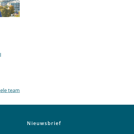
Sieverink
l
hele team
Nieuwsbrief