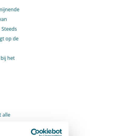
rmijnende
 van
. Steeds
igt op de
bij het
 alle
mee over
 Bibob-