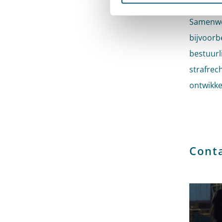
Samenwer
bijvoorb
bestuurl
strafrec
ontwikke
Cont