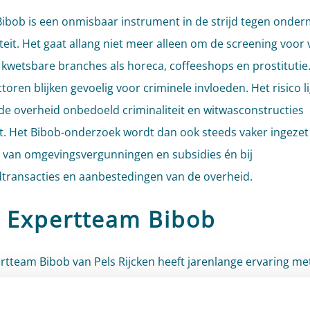
ibob is een onmisbaar instrument in de strijd tegen onde
iteit. Het gaat allang niet meer alleen om de screening voor
kwetsbare branches als horeca, coffeeshops en prostitutie
oren blijken gevoelig voor criminele invloeden. Het risico l
 de overheid onbedoeld criminaliteit en witwasconstructies
ert. Het Bibob-onderzoek wordt dan ook steeds vaker ingezet 
 van omgevingsvergunningen en subsidies én bij
transacties en aanbestedingen van de overheid.
 Expertteam Bibob
rtteam Bibob van Pels Rijcken heeft jarenlange ervaring met
 toepassingsmogelijkheden van de wet. Wij denken met u 
hting van het Bibob-beleid. Wanneer is er aanleiding om een