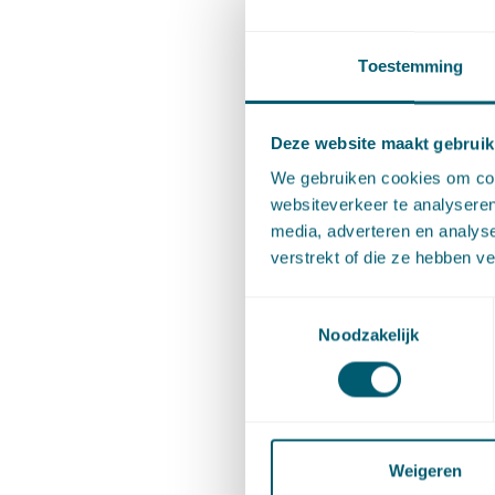
advies t
informat
Toestemming
uitkomst
criminel
Deze website maakt gebruik
(vergunn
We gebruiken cookies om cont
leidt tot
websiteverkeer te analyseren
media, adverteren en analys
verstrekt of die ze hebben v
De wetge
en het u
Toestemmingsselectie
Noodzakelijk
effectie
voor de 
integral
effectie
Weigeren
Het uitwi