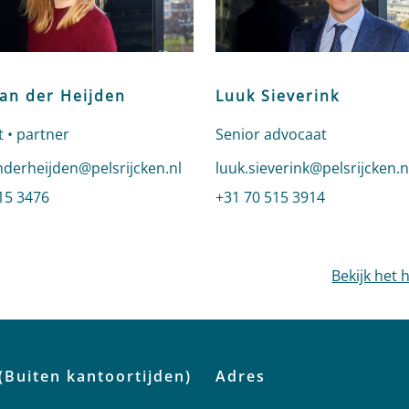
van der Heijden
Luuk Sieverink
 • partner
Senior advocaat
n e-mail naar Irene van der Heijden
nderheijden@pelsrijcken.nl
Stuur een e-mail naar Luuk 
luuk.sieverink@pelsrijcken.n
 Irene van der Heijden
15 3476
Bel naar Luuk Sieverink
+31 70 515 3914
profiel van Irene van der Heijden
Bekijk het 
(Buiten kantoortijden)
Adres