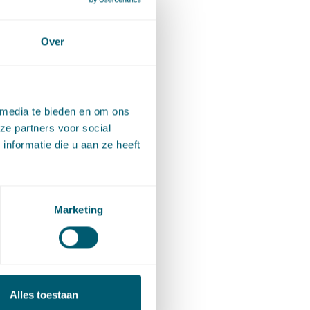
wij de
Over
tarium
 media te bieden en om ons
ze partners voor social
nformatie die u aan ze heeft
nderzoek
nter en
Marketing
elang
en
m een
RIEC’s.
Alles toestaan