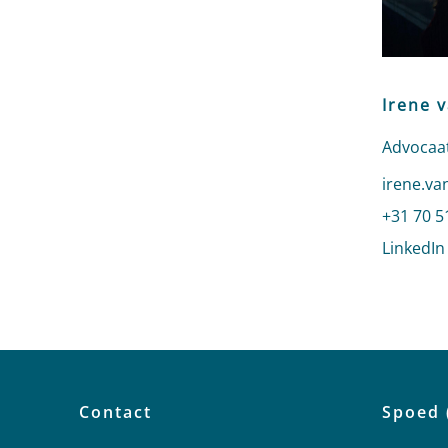
Irene 
Advocaat
Stuur ee
irene.va
Bel naar
+31 70 5
LinkedIn
Contact
Spoed 