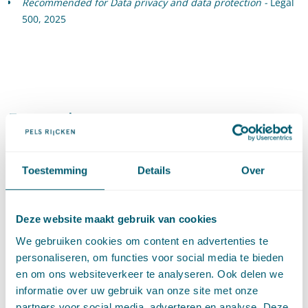
Recommended for Data privacy and data protection -
Legal
500, 2025
Expertises
Toestemming
Details
Over
Bestuursrecht
Privacy
Deze website maakt gebruik van cookies
We gebruiken cookies om content en advertenties te
personaliseren, om functies voor social media te bieden
Juridisch innovatiecertificaat
en om ons websiteverkeer te analyseren. Ook delen we
informatie over uw gebruik van onze site met onze
Smart Cities
partners voor social media, adverteren en analyse. Deze