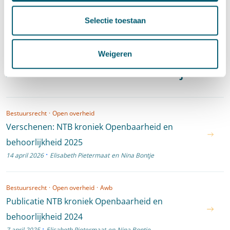
Selectie toestaan
Toezichthouders
Weigeren
Artikelen door Nina Bontje
Bestuursrecht
·
Open overheid
Verschenen: NTB kroniek Openbaarheid en
behoorlijkheid 2025
·
14 april 2026
Elisabeth Pietermaat
en
Nina Bontje
Bestuursrecht
·
Open overheid
·
Awb
Publicatie NTB kroniek Openbaarheid en
behoorlijkheid 2024
·
7 april 2025
Elisabeth Pietermaat
en
Nina Bontje