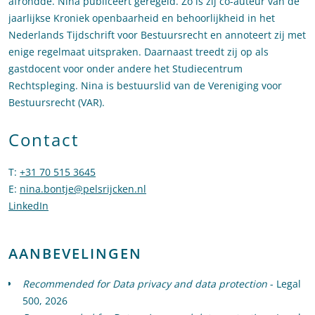
afrondde. Nina publiceert geregeld. Zo is zij co-auteur van de
jaarlijkse Kroniek openbaarheid en behoorlijkheid in het
Nederlands Tijdschrift voor Bestuursrecht en annoteert zij met
enige regelmaat uitspraken. Daarnaast treedt zij op als
gastdocent voor onder andere het Studiecentrum
Rechtspleging. Nina is bestuurslid van de Vereniging voor
Bestuursrecht (VAR).
Contact
T
:
+31 70 515 3645
Bel naar Nina Bontje
E
:
nina.bontje@pelsrijcken.nl
Stuur een e-mail naar Nina Bontje
LinkedIn
Ga naar het LinkedIn profiel van Nina Bontje
AANBEVELINGEN
Recommended for Data privacy and data protection
- Legal
500, 2026