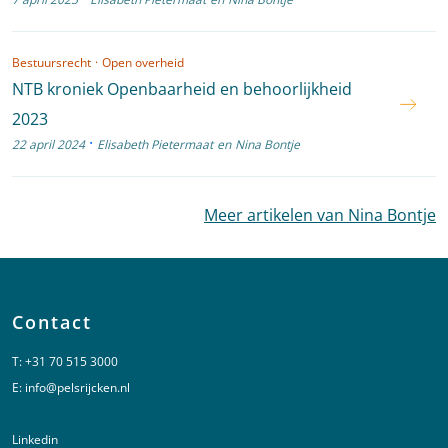
Bestuursrecht
·
Open overheid
NTB kroniek Openbaarheid en behoorlijkheid
2023
·
22 april 2024
Elisabeth Pietermaat
en
Nina Bontje
Meer artikelen van Nina Bontje
Contact
T:
+31 70 515 3000
E:
info@pelsrijcken.nl
Linkedin