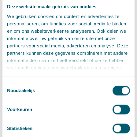
Deze website maakt gebruik van cookies
Juridisch innovatiecertificaat
We gebruiken cookies om content en advertenties te
personaliseren, om functies voor social media te bieden
Smart Cities
en om ons websiteverkeer te analyseren. Ook delen we
informatie over uw gebruik van onze site met onze
partners voor social media, adverteren en analyse. Deze
Smart Contracts
partners kunnen deze gegevens combineren met andere
informatie die u aan ze heeft verstrekt of die ze hebben
Subsidies/geld
verzameld op basis van uw gebruik van hun services.
Toestemmingsselectie
Sociaal domein
Noodzakelijk
Digitale wetten en projecten
Voorkeuren
Fondsen
Statistieken