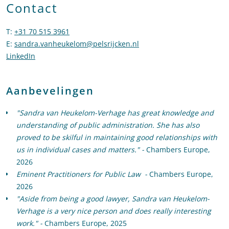
Contact
T
:
+31 70 515 3961
Bel naar Sandra van Heukelom-Verhage
E
:
sandra.vanheukelom@pelsrijcken.nl
Stuur een e-mail naar Sa
LinkedIn
Ga naar het LinkedIn profiel van Sandra van Heukelom-
Aanbevelingen
"Sandra van Heukelom-Verhage has great knowledge and
understanding of public administration. She has also
proved to be skilful in maintaining good relationships with
us in individual cases and matters." -
Chambers Europe,
2026
Eminent Practitioners for Public Law -
Chambers Europe,
2026
"Aside from being a good lawyer, Sandra van Heukelom-
Verhage is a very nice person and does really interesting
work." -
Chambers Europe, 2025