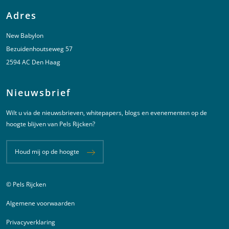
Adres
New Babylon
Bezuidenhoutseweg 57
2594 AC Den Haag
Nieuwsbrief
Wilt u via de nieuwsbrieven, whitepapers, blogs en evenementen op de
hoogte blijven van Pels Rijcken?
Houd mij op de hoogte
© Pels Rijcken
Juridische informatie
Algemene voorwaarden
Privacyverklaring