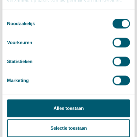
verzameld op basis van uw gebruik van hun services.
Sector
Toestemmingsselectie
Noodzakelijk
Centrale overheid
Voorkeuren
Energie
Statistieken
Provincies en gemeenten
Marketing
Artikelen door Lianne
Alles toestaan
Barnhoorn
Selectie toestaan
Omgevingsrecht
·
Stedelijke en gebiedsontwikkeling
·