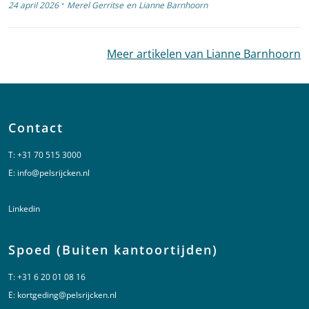
·
24 april 2026
Merel Gerritse
en
Lianne Barnhoorn
Meer artikelen van Lianne Barnhoorn
Contact
T:
+31 70 515 3000
E:
info@pelsrijcken.nl
Linkedin
Spoed (Buiten kantoortijden)
T:
+31 6 20 01 08 16
E:
kortgeding@pelsrijcken.nl