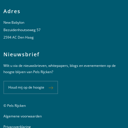
Adres
New Babylon
Bezuidenhoutseweg 57
2594 AC Den Haag
Nieuwsbrief
Wilt u via de nieuwsbrieven, whitepapers, blogs en evenementen op de
hoogte blijven van Pels Rijcken?
Houd mij op de hoogte
© Pels Rijcken
Juridische informatie
Algemene voorwaarden
Privacyverklaring