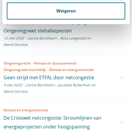
Omgevingswet Inzichtelijk
Weigeren
Wat verandert er in de projectprocedure? Een blik
op het conceptwetsvoorstel Wijzigingswet
Omgevingswet stelselaspecten
·
12 mei 2026
Lianne Barnhoorn
,
Rosa Langeveld
en
Merel Gerritse
Omgevingsrecht
·
Klimaat en duurzaamheid
·
Omgevingswet Inzichtelijk
·
Klimaat en energietransitie
Geen strijd met ETFAL door netcongestie
·
4 mei 2026
Lianne Barnhoorn
,
Jacobine Buitenhuis
en
Merel Gerritse
Klimaat en energietransitie
De Crisiswet netcongestie: Stroomlijnen van
energieprojecten onder hoogspanning