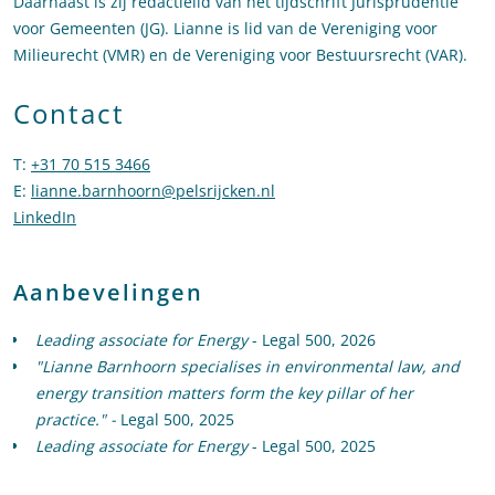
Daarnaast is zij redactielid van het tijdschrift Jurisprudentie
voor Gemeenten (JG). Lianne is lid van de Vereniging voor
Milieurecht (VMR) en de Vereniging voor Bestuursrecht (VAR).
Contact
T
:
+31 70 515 3466
Bel naar Lianne Barnhoorn
E
:
lianne.barnhoorn@pelsrijcken.nl
Stuur een e-mail naar Liann
LinkedIn
Ga naar het LinkedIn profiel van Lianne Barnhoorn
Aanbevelingen
Leading associate for Energy
- Legal 500, 2026
"Lianne Barnhoorn specialises in environmental law, and
energy transition matters form the key pillar of her
practice." -
Legal 500, 2025
Leading associate for Energy
- Legal 500, 2025