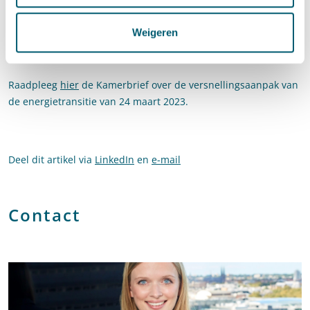
gebruikt kan worden. Dit kan overigens ook breder zijn dan de
energietransitie. Of en welke wijziging van wet- en regelgeving
Weigeren
zinvol is, zal dan verder worden uitgekristalliseerd. Wij houden
u hierover graag op de hoogte.
Raadpleeg
hier
de Kamerbrief over de versnellingsaanpak van
de energietransitie van 24 maart 2023.
Deel dit artikel via
LinkedIn
en
e-mail
Contact