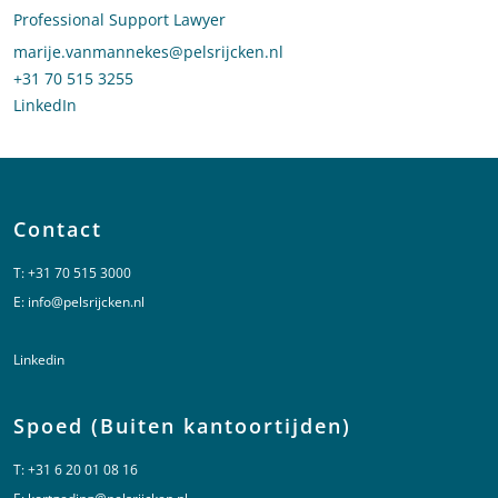
Professional Support Lawyer
Stuur een e-mail naar Marije van Mannekes
marije.vanmannekes@pelsrijcken.nl
Bel naar Marije van Mannekes
+31 70 515 3255
LinkedIn
profiel van Marije van Mannekes
Contact
T:
+31 70 515 3000
E:
info@pelsrijcken.nl
Linkedin
Spoed (Buiten kantoortijden)
T:
+31 6 20 01 08 16