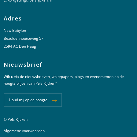
E:
kortgeding@pelsrijcken.nl
Adres
New Babylon
Bezuidenhoutseweg 57
2594 AC Den Haag
Nieuwsbrief
Wilt u via de nieuwsbrieven, whitepapers, blogs en evenementen op de
hoogte blijven van Pels Rijcken?
Houd mij op de hoogte
© Pels Rijcken
Juridische informatie
Algemene voorwaarden