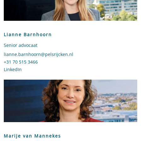
Lianne Barnhoorn
Senior advocaat
Stuur een e-mail naar Lianne Barnhoorn
lianne.barnhoorn@pelsrijcken.nl
Bel naar Lianne Barnhoorn
+31 70 515 3466
LinkedIn
profiel van Lianne Barnhoorn
Marije van Mannekes