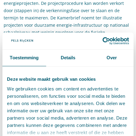
energieprojecten. De projectprocedure kan worden verkort
door (stappen in) de verkenningsfase over te slaan en de
termijn te maximeren. De Kamerbrief noemt ter illustratie
projecten voor duurzame energie-infrastructuur op nationaal
schaalniveau met weinig gevolgen voor de fysieke
leefomgeving of waar weinig te kiezen valt.
Meer kennis en meer
Toestemming
Details
Over
ambtenaren
Natuurlijk zijn de genoemde initiatieven slechts één kant van
Deze website maakt gebruik van cookies
de medaille. Gebrek aan capaciteit en kennis kan een
We gebruiken cookies om content en advertenties te
struikelblok vormen voor snelle doorlooptijden van allerlei
personaliseren, om functies voor social media te bieden
soorten (energie)projecten. Ook hiervoor is aandacht in de
en om ons websiteverkeer te analyseren. Ook delen we
Kamerbrief. Zo is het ministerie van EZK in 2023 gestart met
informatie over uw gebruik van onze site met onze
een
expert- en capaciteitspool
dat decentrale overheden kan
partners voor social media, adverteren en analyse. Deze
ondersteunen en organiseert Omgevingsdienst NL een
partners kunnen deze gegevens combineren met andere
uniforme landelijke arbeidscampagne. Met meer medewerkers
informatie die u aan ze heeft verstrekt of die ze hebben
kunnen de procedures van vergunningverlening immers