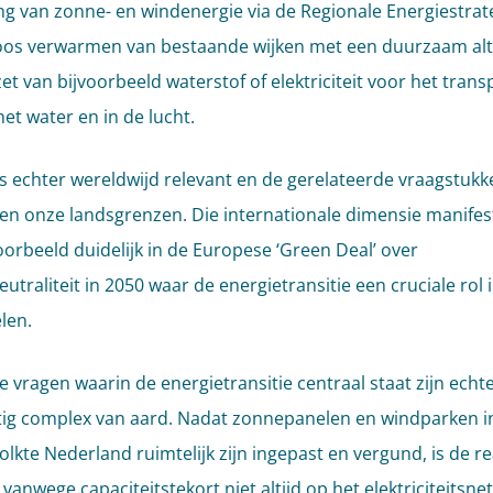
g van zonne- en windenergie via de Regionale Energiestrat
oos verwarmen van bestaande wijken met een duurzaam alt
et van bijvoorbeeld waterstof of elektriciteit voor het trans
et water en in de lucht.
is echter wereldwijd relevant en de gerelateerde vraagstukk
gen onze landsgrenzen. Die internationale dimensie manifes
voorbeeld duidelijk in de Europese ‘Green Deal’ over
utraliteit in 2050 waar de energietransitie een cruciale rol
len.
e vragen waarin de energietransitie centraal staat zijn echt
ig complex van aard. Nadat zonnepanelen en windparken i
lkte Nederland ruimtelijk zijn ingepast en vergund, is de rea
vanwege capaciteitstekort niet altijd op het elektriciteitsnet