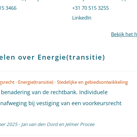
 Lianne Barnhoorn
15 3466
Bel naar Marije van Mannek
+31 70 515 3255
profiel van Lianne Barnhoorn
LinkedIn
profiel van Marije 
Bekijk het 
elen over Energie(transitie)
srecht
·
Energie(transitie)
·
Stedelijke en gebiedsontwikkeling
benadering van de rechtbank. Individuele
nafweging bij vestiging van een voorkeursrecht
·
er 2025
Jan van den Oord
en
Jelmer Procee