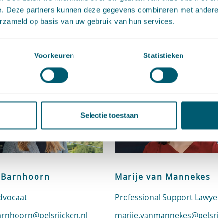
e. Deze partners kunnen deze gegevens combineren met andere i
erzameld op basis van uw gebruik van hun services.
act
Voorkeuren
Statistieken
Selectie toestaan
 Barnhoorn
Marije van Mannekes
dvocaat
Professional Support Lawye
n e-mail naar Lianne Barnhoorn
arnhoorn@pelsrijcken.nl
Stuur een e-mail naar Mari
marije.vanmannekes@pelsri