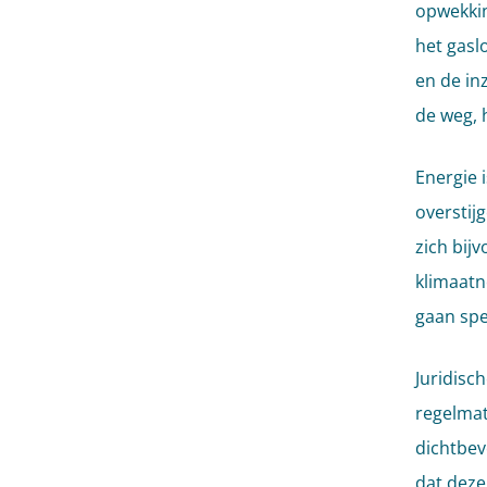
opwekkin
het gasl
en de inz
de weg, h
Energie 
overstij
zich bij
klimaatne
gaan spe
Juridisch
regelmat
dichtbevo
dat deze 