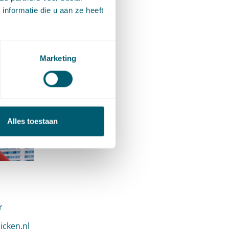
nformatie die u aan ze heeft
Marketing
Alles toestaan
r
je van Mannekes
jcken.nl