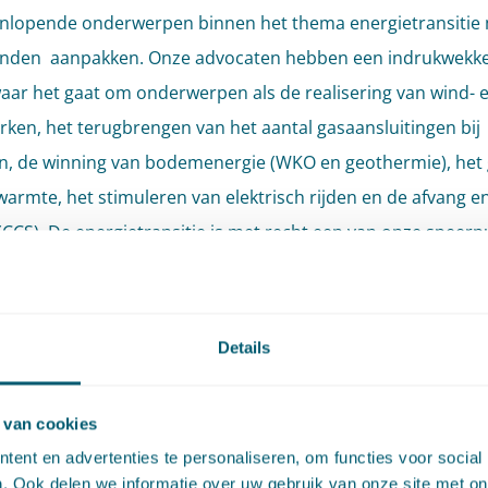
enlopende onderwerpen binnen het thema energietransitie
anden aanpakken. Onze advocaten hebben een indrukwekke
aar het gaat om onderwerpen als de realisering van wind- 
ken, het terugbrengen van het aantal gasaansluitingen bij
, de winning van bodemenergie (WKO en geothermie), het 
warmte, het stimuleren van elektrisch rijden en de afvang e
(CCS). De energietransitie is met recht een van onze speerp
itie richting duurzame hulpbronnen gaat een grote impact
derlandse samenleving. De benodigde maatregelen en pro
Details
an ook om maatschappelijke en bestuurlijke sensitiviteit. Al
nnen wij het politiek-bestuurlijke en juridische kader dat
 van cookies
lijk is voor de verwezenlijking van duurzame energieprojec
ent en advertenties te personaliseren, om functies voor social
et oog voor de (soms weerbarstige) maatschappelijke cont
. Ook delen we informatie over uw gebruik van onze site met on