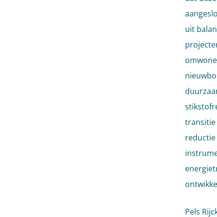
aangeslo
uit bala
projecte
omwonen
nieuwbou
duurzaa
stikstof
transiti
reductie
instrum
energiet
ontwikke
Pels Rij