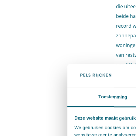
die uite
beide h
record w
zonnepar
woningen
van rest
van CO₂ 
De trans
op de Ne
Toestemming
vragen d
ander ke
Deze website maakt gebruik
noodzake
We gebruiken cookies om cont
Steeds m
websiteverkeer te analyseren