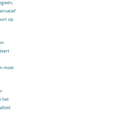
egieën,
ernatief
port op
en
teert
 in moet
er
n het
liteit