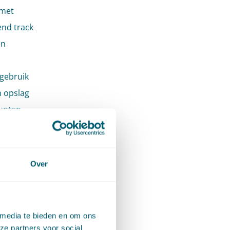
 met
nd track
en
gebruik
n opslag
unten.
 hebben
jecten
Over
s geen
ten.
 media te bieden en om ons
ext.
ze partners voor social