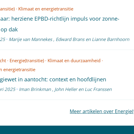
ansitie)
·
Klimaat en energietransitie
aar: herziene EPBD-richtlijn impuls voor zonne-
 op dak
·
025
Marije van Mannekes
,
Edward Brans
en
Lianne Barnhoorn
cht
·
Energie(transitie)
·
Klimaat en duurzaamheid
·
n energietransitie
giewet in aantocht: context en hoofdlijnen
·
ri 2025
Iman Brinkman
,
John Heller
en
Luc Franssen
Meer artikelen over Energie(t