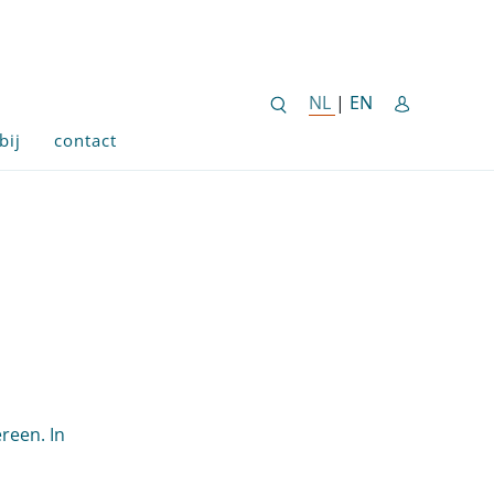
ENGLISH SITE 
NL
NEDERLANDSE SITE
|
EN
bij
contact
reen. In