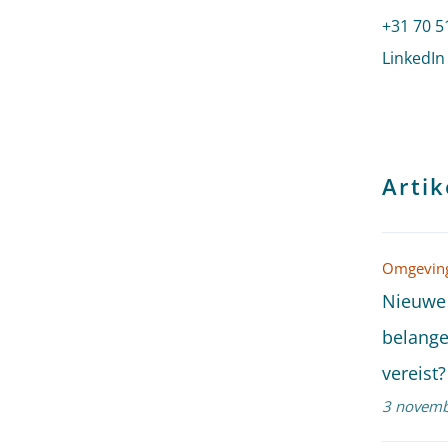
Bel naar
+31 70 5
LinkedIn
Artik
Omgeving
Nieuwe 
belange
vereist?
3 novemb