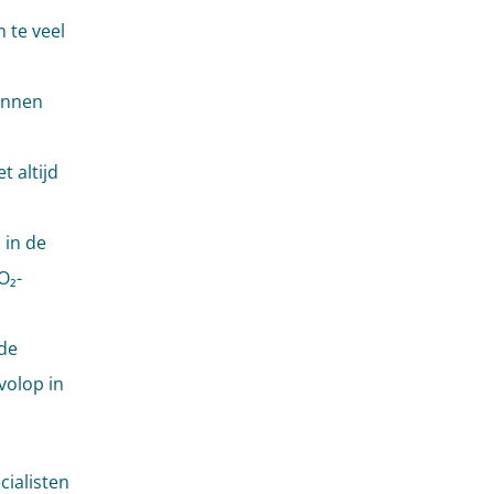
 te veel
l
unnen
 altijd
 in de
O₂-
de
volop in
cialisten