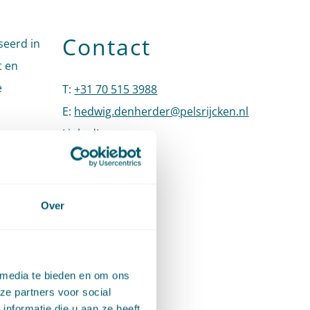
Contact
seerd in
t en
e
T
:
+31 70 515 3988
Bel naar Hedwig den Herder
E
:
hedwig.denherder@pelsrijcken.nl
Stuur een e
LinkedIn
Ga naar het LinkedIn profiel van Hedw
en.
rkte ze
Wetgeving
Over
 media te bieden en om ons
ze partners voor social
nformatie die u aan ze heeft