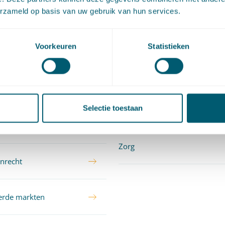
erzameld op basis van uw gebruik van hun services.
lijkheid, schade en
Centrale overheid
Voorkeuren
Statistieken
ng
Provincies en gemeenten
Selectie toestaan
Toezichthouders
recht
Zorg
nrecht
erde markten