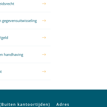
idsrecht
n gegevensuitwisseling
/geld
 en handhaving
t
(Buiten kantoortijden)
Adres