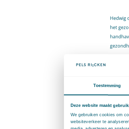
Hedwig d
het gezo
handhavi
gezondh
Hedwig s
Hedwig i
als seni
Toestemming
en Jurid
Deze website maakt gebruik
We gebruiken cookies om cont
websiteverkeer te analyseren
Exper
media, adverteren en analys