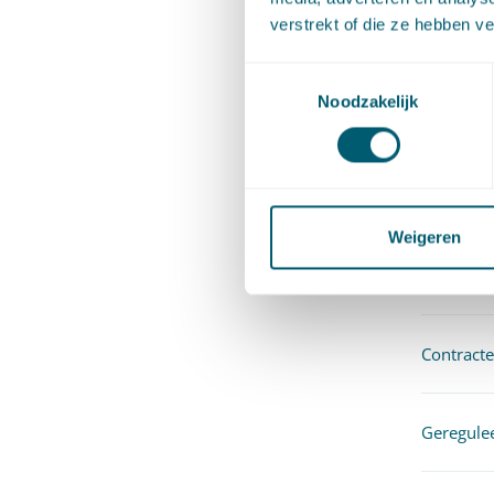
verstrekt of die ze hebben v
Toestemmingsselectie
Aansprake
Noodzakelijk
verzekeri
Awb
Weigeren
Bestuurs
Contracte
Geregule