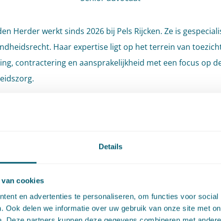
en Herder werkt sinds 2026 bij Pels Rijcken. Ze is gespeciali
ndheidsrecht. Haar expertise ligt op het terrein van toezich
ng, contractering en aansprakelijkheid met een focus op d
eidszorg.
tudeerde staats- en bestuursrecht aan de Universiteit Leid
s in 2009 begonnen als advocaat bij Pels Rijcken. Daarna we
or advocaat bij AKD Amsterdam en als jurist bij de directie 
Details
ische Zaken van het ministerie van VWS.
 van cookies
ent en advertenties te personaliseren, om functies voor social
. Ook delen we informatie over uw gebruik van onze site met on
tises
Sector
e. Deze partners kunnen deze gegevens combineren met andere i