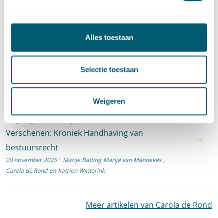
Bestuursrecht
·
Omgevingsrecht
·
Toezicht en handhaving
·
Omgevingswet Inzichtelijk
Alles toestaan
Verschenen: Kroniek handhaving van
bestuursrecht
·
31 maart 2026
Marije Batting
Marije van Mannekes
,
Selectie toestaan
Carola de Rond
en
Katrien Winterink
Weigeren
Bestuursrecht
·
Toezicht en handhaving
·
Omgevingswet Inzichtelijk
Verschenen: Kroniek Handhaving van
bestuursrecht
·
20 november 2025
Marije Batting
Marije van Mannekes
,
Carola de Rond
en
Katrien Winterink
Meer artikelen van Carola de Rond