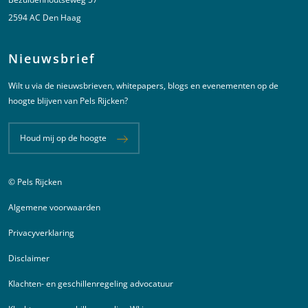
2594 AC Den Haag
Nieuwsbrief
Wilt u via de nieuwsbrieven, whitepapers, blogs en evenementen op de
hoogte blijven van Pels Rijcken?
Houd mij op de hoogte
© Pels Rijcken
Juridische informatie
Algemene voorwaarden
Privacyverklaring
Disclaimer
Klachten- en geschillenregeling advocatuur