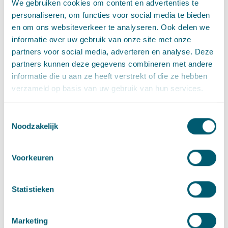
We gebruiken cookies om content en advertenties te
Sector
personaliseren, om functies voor social media te bieden
en om ons websiteverkeer te analyseren. Ook delen we
informatie over uw gebruik van onze site met onze
Centrale overheid
partners voor social media, adverteren en analyse. Deze
partners kunnen deze gegevens combineren met andere
informatie die u aan ze heeft verstrekt of die ze hebben
Toezichthouders
verzameld op basis van uw gebruik van hun services.
Toestemmingsselectie
Noodzakelijk
Artikelen door Carola de Rond
Voorkeuren
Bestuursrecht
·
Omgevingsrecht
·
Toezicht en handhaving
Wanneer is een derde belanghebbende bij een
Statistieken
boetebesluit?
·
9 juni 2026
Nina Eijpe
en
Carola de Rond
Marketing