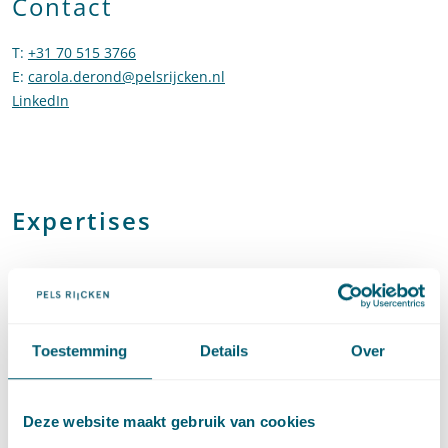
Contact
T
:
+31 70 515 3766
Bel naar Carola de Rond
E
:
carola.derond@pelsrijcken.nl
Stuur een e-mail naar Carola de
LinkedIn
Ga naar het LinkedIn profiel van Carola de Rond
Expertises
Bestuursrecht
Toestemming
Details
Over
Toezicht en handhaving
Deze website maakt gebruik van cookies