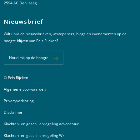
2594 AC Den Haag
Nieuwsbrief
Wilt u via de nieuwsbrieven, whitepapers, blogs en evenementen op de
hoogte blijven van Pels Rijcken?
Houd mij op de hoogte
© Pels Rijcken
Juridische informatie
Algemene voorwaarden
Privacyverklaring
Disclaimer
Klachten- en geschillenregeling advocatuur
Klachten- en geschillenregeling Wki