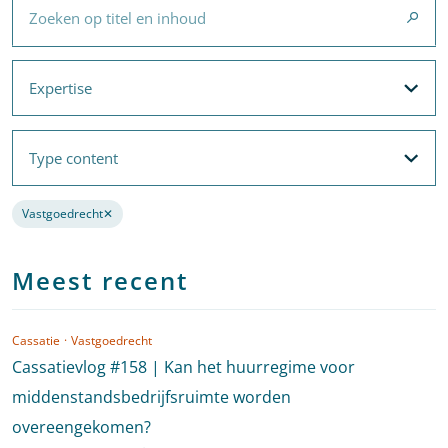
Expertise
Expertise
Filteropties
Met filters voor
Expertise
en
Thema's
Type content
Type content
Filteropties
Vastgoedrecht
✕
Verwijder de filter
Meest recent
Cassatie
·
Vastgoedrecht
Cassatievlog #158 | Kan het huurregime voor
middenstandsbedrijfsruimte worden
overeengekomen?