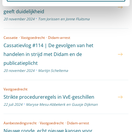
Verjaring van publieke grond: de Hoge Raad
geeft duidelijkheid
·
20 november 2024
Tom Jorissen
en
Jonne Fluitsma
Cassatie
·
Vastgoedrecht
·
Didam-arrest
Cassatievlog #114 | De gevolgen van het
handelen in strijd met Didam en de
publicatieplicht
·
20 november 2024
Martijn Scheltema
Vastgoedrecht
Strikte procedureregels in VvE-geschillen
·
22 juli 2024
Maryse Mesu-Abbekerk
en
Guusje Dijkman
Aanbestedingsrecht
·
Vastgoedrecht
·
Didam-arrest
Nieuwe ronde, echt nieuwe kansen voor