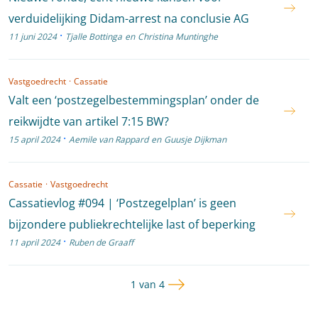
verduidelijking Didam-arrest na conclusie AG
·
11 juni 2024
Tjalle Bottinga
en
Christina Muntinghe
Vastgoedrecht
·
Cassatie
Valt een ‘postzegelbestemmingsplan’ onder de
reikwijdte van artikel 7:15 BW?
·
15 april 2024
Aemile van Rappard
en
Guusje Dijkman
Cassatie
·
Vastgoedrecht
Cassatievlog #094 | ‘Postzegelplan’ is geen
bijzondere publiekrechtelijke last of beperking
·
11 april 2024
Ruben de Graaff
Volgende pagina
Pagina
1 van 4