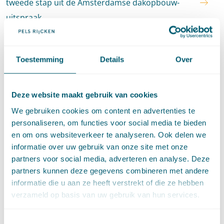
tweede stap uit de Amsterdamse dakopbouw-
uitspraak
·
12 november 2025
Jan Beelen
en
Rosanne Bassie
Toestemming
Details
Over
Vastgoedrecht
Kan economische eigendom worden
gekwalificeerd als huur?
Deze website maakt gebruik van cookies
·
24 april 2025
Tom Jorissen
en
Jetske Huber
We gebruiken cookies om content en advertenties te
personaliseren, om functies voor social media te bieden
Cassatie
·
Vastgoedrecht
en om ons websiteverkeer te analyseren. Ook delen we
Cassatievlog #121 | Uitleg en kwalificatie van
informatie over uw gebruik van onze site met onze
partners voor social media, adverteren en analyse. Deze
vaststellingsovereenkomsten voor gebruik
partners kunnen deze gegevens combineren met andere
sociale huurwoning
informatie die u aan ze heeft verstrekt of die ze hebben
·
6 februari 2025
Martijn Scheltema
verzameld op basis van uw gebruik van hun services.
Vastgoedrecht
·
Cassatie
Toestemmingsselectie