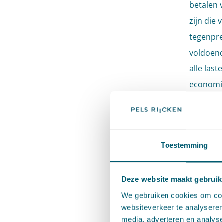
betalen 
zijn die
tegenpre
voldoend
alle las
economi
hun aar
gemaakt
aansprak
Toestemming
Oor
Deze website maakt gebruik
De Hoge 
We gebruiken cookies om cont
websiteverkeer te analyseren
vernieti
media, adverteren en analys