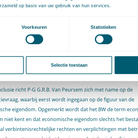
beroep, onder verwijzing naar art. 81 RO.
erzameld op basis van uw gebruik van hun services.
st van de Hoge Raad biedt daarmee weinig inzicht in de inho
Voorkeuren
Statistieken
ing van de toepasselijke leerstukken, de conclusie van P-G 
is echter zeer het lezen waard.
ificatie als
Selectie toestaan
rovereenkomst
nclusie richt P-G G.R.B. Van Peursem zich met name op de
atievraag, waarbij eerst wordt ingegaan op de figuur van de
sche eigendom. Opgemerkt wordt dat het BW de term eco
 niet kent en dat economische eigendom slechts het best
al verbintenisrechtelijke rechten en verplichtingen met bet