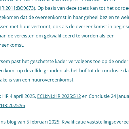
:HR:2011:BO9673
). Op basis van deze toets kan tot het oorde
ekomen dat de overeenkomst in haar geheel bezien te wei
issen met huur vertoont, ook als de overeenkomst in begins
aan de vereisten om gekwalificeerd te worden als een
reenkomst.
sem past het geschetste kader vervolgens toe op de onder
en komt op dezelfde gronden als het hof tot de conclusie dat
ake is van een huurovereenkomst.
 HR 4 april 2025,
ECLI:NL:HR:2025:512
en Conclusie 24 janua
PHR:2025:95
ons blog van 5 februari 2025:
Kwalificatie vaststellingsover