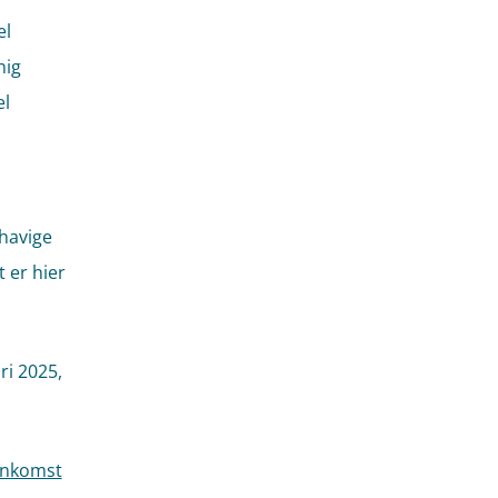
el
nig
el
havige
 er hier
ri 2025,
eenkomst