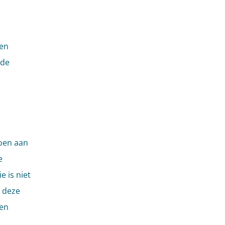
een
 de
doen aan
e
 is niet
 deze
een