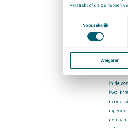
cassatie
verstrekt of die ze hebben v
Het arre
Toestemmingsselectie
Noodzakelijk
beoordel
Peursem 
Kwal
Weigeren
huu
In de co
kwalific
economi
eigendom
een aant