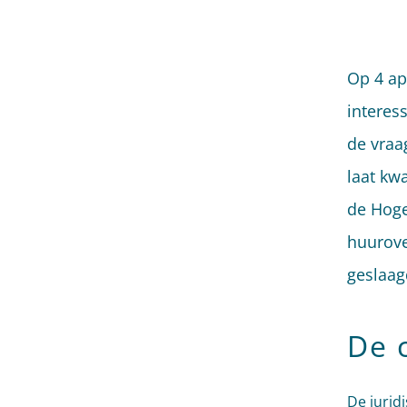
Op 4 ap
interes
de vraa
laat kw
de Hoge
huurove
geslaag
De 
De jurid