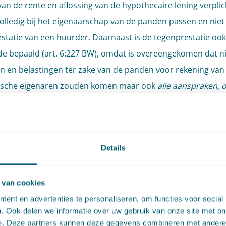
van de rente en aflossing van de hypothecaire lening verpli
 volledig bij het eigenaarschap van de panden passen en niet 
statie van een huurder. Daarnaast is de tegenprestatie ook
e bepaald (art. 6:227 BW), omdat is overeengekomen dat ni
ten en belastingen ter zake van de panden voor rekening van
sche eigenaren zouden komen maar ook
alle aanspraken, 
d
, die tegenover de juridische eigenaar in verband daarmee
 kunnen worden. Het hof acht onvoldoende bepaald om we
en dit gaat.
Details
deel Hoge Raad
 van cookies
Raad oordeelt dat de klachten van eisers niet kunnen leide
ent en advertenties te personaliseren, om functies voor social
. Ook delen we informatie over uw gebruik van onze site met on
ging van het arrest van het hof. De Hoge Raad verwerpt het
e. Deze partners kunnen deze gegevens combineren met andere i