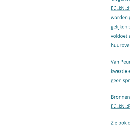
ECLI:NL
worden g
gelijken
voldoet 
huurove
Van Peur
kwestie 
geen spr
Bronnen:
ECLI:NL:
Zie ook 