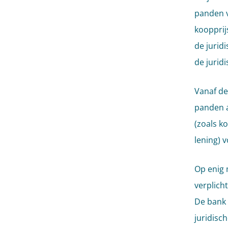
panden v
koopprij
de jurid
de jurid
Vanaf de
panden a
(zoals k
lening) 
Op enig 
verplich
De bank 
juridisc