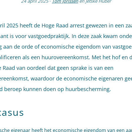
24 april 2025
·
Tom Jorissen
en
Jetske Huber
ril 2025 heeft de Hoge Raad arrest gewezen in een za
sant is voor vastgoedpraktijk. In deze zaak kwam ond
g aan de orde of economische eigendom van vastgoe
alificeren als een huurovereenkomst. Met het hof en d
 Raad van oordeel dat geen sprake is van een
reenkomst, waardoor de economische eigenaren ge
d beroep kunnen doen op huurbescherming.
casus
ische eigenaar heeft het economische eigendom van een aa