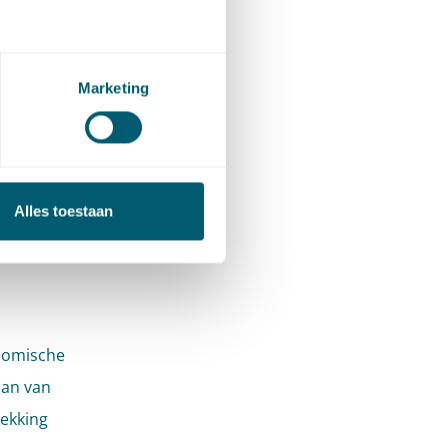
udelijke
Marketing
Van
Alles toestaan
nomische
aan van
rekking