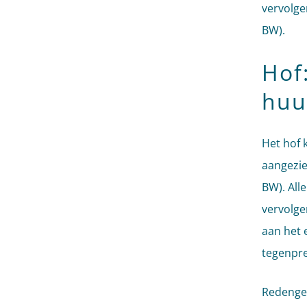
vervolge
BW).
Hof
huu
Het hof 
aangezie
BW). All
vervolgen
aan het 
tegenpre
Redengev