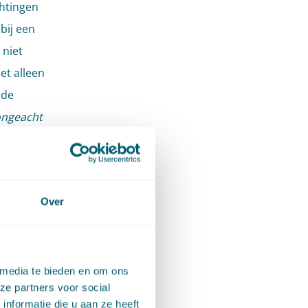
chtingen
bij een
 niet
et alleen
 de
ongeacht
 geldend
lke
Over
n tot
 media te bieden en om ons
ze partners voor social
nformatie die u aan ze heeft