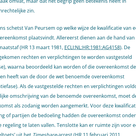
zaak omvat, maar dat het begrip geen betekenis heeft in
rechtelijke zin.
ns schetst Van Peursem op welke wijze de kwalificatie van 
ereenkomst plaatsvindt. Allereerst dienen aan de hand van
maatstaf (HR 13 maart 1981,
ECLI:NL:HR:1981:AG4158
). De
ekomen rechten en verplichtingen te worden vastgesteld
ase), waarna beoordeeld kan worden of die overeenkomst de
en heeft van de door de wet benoemde overeenkomst
catiefase). Als de vastgestelde rechten en verplichtingen vol
lijke omschrijving van de benoemde overeenkomst, moet d
omst als zodanig worden aangemerkt. Voor deze kwalificatie
ng of partijen de bedoeling hadden de overeenkomst onder
e regeling te laten vallen. Tenslotte kan er ruimte zijn voor 
ltoets’ uit het
Timeshare
-arrest (HR 11 februari 2011,