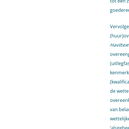
tot een 
goederen
Vervolge
(huur)ov
Haviltex
overeeng
(uitlegf
kenmerk
(kwalifi
de wette
overeenk
van bela
wettelijk
‘alsgehee