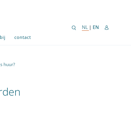
ENGLISH SITE 
NL
NEDERLANDSE SITE
|
EN
bij
contact
s huur?
rden