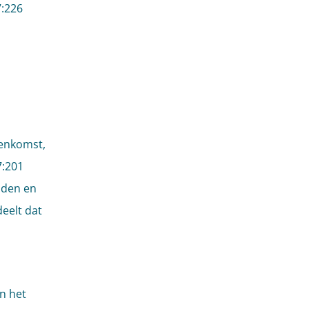
7:226
eenkomst,
7:201
nden en
deelt dat
n het