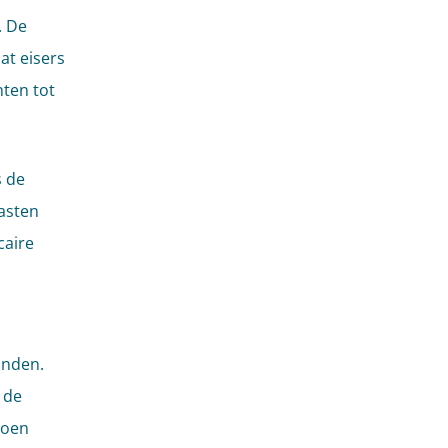
. De
at eisers
hten tot
s de
asten
caire
anden.
 de
doen