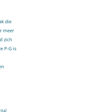
ak die
er meer
d zich
e P-G is
en
ntal