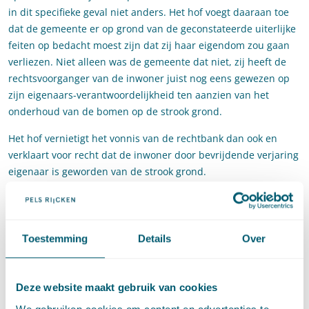
in dit specifieke geval niet anders. Het hof voegt daaraan toe
dat de gemeente er op grond van de geconstateerde uiterlijke
feiten op bedacht moest zijn dat zij haar eigendom zou gaan
verliezen. Niet alleen was de gemeente dat niet, zij heeft de
rechtsvoorganger van de inwoner juist nog eens gewezen op
zijn eigenaars-verantwoordelijkheid ten aanzien van het
onderhoud van de bomen op de strook grond.
Het hof vernietigt het vonnis van de rechtbank dan ook en
verklaart voor recht dat de inwoner door bevrijdende verjaring
eigenaar is geworden van de strook grond.
De Hoge Raad
De gemeente voert in cassatie aan dat het hof heeft miskend
Toestemming
Details
Over
dat voor inbezitneming van publieke grond een bijzondere en
strengere maatstaf zou gelden, op grond waarvan niet snel
mag worden aangenomen dat een niet-rechthebbende de
Deze website maakt gebruik van cookies
intentie heeft publieke grond voor zichzelf te houden. De