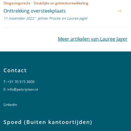
Omgevingsrecht
·
Stedelijke en gebiedsontwikkeling
Onttrekking oversteekplaats
·
11 november 2022
Jelmer Procee
en
Lauree Jager
Meer artikelen van Lauree Jager
Contact
T:
+31 70 515 3000
E:
info@pelsrijcken.nl
Linkedin
Spoed (Buiten kantoortijden)