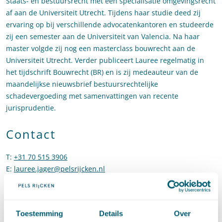
Staats- en bestuursrecht met een specialisatie omgevingsrecht
af aan de Universiteit Utrecht. Tijdens haar studie deed zij
ervaring op bij verschillende advocatenkantoren en studeerde
zij een semester aan de Universiteit van Valencia. Na haar
master volgde zij nog een masterclass bouwrecht aan de
Universiteit Utrecht. Verder publiceert Lauree regelmatig in
het tijdschrift Bouwrecht (BR) en is zij medeauteur van de
maandelijkse nieuwsbrief bestuursrechtelijke
schadevergoeding met samenvattingen van recente
jurisprudentie.
Contact
T
:
+31 70 515 3906
Bel naar Lauree Jager
E
:
lauree.jager@pelsrijcken.nl
Stuur een e-mail naar Lauree Jager
LinkedIn
Ga naar het LinkedIn profiel van Lauree Jager
Toestemming
Details
Over