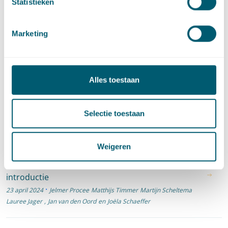
Statistieken
Marketing
Artikelen door Lauree Jager
Omgevingsrecht
·
Stedelijke en gebiedsontwikkeling
Alles toestaan
Kroniek onteigeningsjurisprudentie 2023-2024
·
6 mei 2025
Martijn Scheltema
Jelmer Procee
,
Lauree Jager
en
Selectie toestaan
Matthijs Timmer
Weigeren
Omgevingsrecht
·
Omgevingswet Inzichtelijk
Onteigening onder de Omgevingswet: een
introductie
·
23 april 2024
Jelmer Procee
Matthijs Timmer
Martijn Scheltema
Lauree Jager
,
Jan van den Oord
en
Joëla Schaeffer