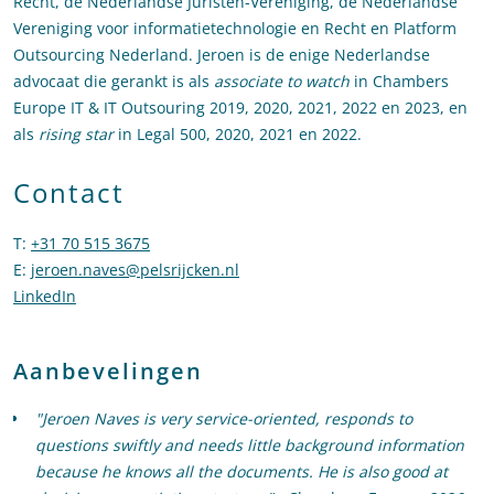
Recht, de Nederlandse Juristen-Vereniging, de Nederlandse
Vereniging voor informatietechnologie en Recht en Platform
Outsourcing Nederland. Jeroen is de enige Nederlandse
advocaat die gerankt is als
associate to watch
in Chambers
Europe IT & IT Outsouring 2019, 2020, 2021, 2022 en 2023, en
als
rising star
in Legal 500, 2020, 2021 en 2022.
Contact
T
:
+31 70 515 3675
Bel naar Jeroen Naves
E
:
jeroen.naves@pelsrijcken.nl
Stuur een e-mail naar Jeroen Nav
LinkedIn
Ga naar het LinkedIn profiel van Jeroen Naves
Aanbevelingen
"Jeroen Naves is very service-oriented, responds to
questions swiftly and needs little background information
because he knows all the documents. He is also good at