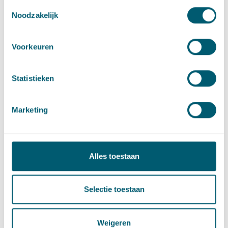
Smart Cities
Toestemmingsselectie
Noodzakelijk
Smart Contracts
Voorkeuren
Cybersecurity
Statistieken
Digitale wetten en projecten
Marketing
Innovation, Privacy and Technology
Alles toestaan
Contractenrecht
Selectie toestaan
Sector
Weigeren