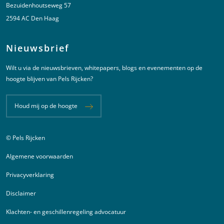
Bezuidenhoutseweg 57
2594 AC Den Haag
Nieuwsbrief
Wilt u via de nieuwsbrieven, whitepapers, blogs en evenementen op de
hoogte blijven van Pels Rijcken?
Houd mij op de hoogte
© Pels Rijcken
Juridische informatie
Algemene voorwaarden
Privacyverklaring
Disclaimer
Klachten- en geschillenregeling advocatuur