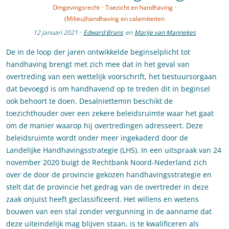
Omgevingsrecht
·
Toezicht en handhaving
·
(Milieu)handhaving en calamiteiten
12 januari 2021
·
Edward Brans
en
Marije van Mannekes
De in de loop der jaren ontwikkelde beginselplicht tot
handhaving brengt met zich mee dat in het geval van
overtreding van een wettelijk voorschrift, het bestuursorgaan
dat bevoegd is om handhavend op te treden dit in beginsel
ook behoort te doen. Desalniettemin beschikt de
toezichthouder over een zekere beleidsruimte waar het gaat
om de manier waarop hij overtredingen adresseert. Deze
beleidsruimte wordt onder meer ingekaderd door de
Landelijke Handhavingsstrategie (LHS). In een uitspraak van 24
november 2020 buigt de Rechtbank Noord-Nederland zich
over de door de provincie gekozen handhavingsstrategie en
stelt dat de provincie het gedrag van de overtreder in deze
zaak onjuist heeft geclassificeerd. Het willens en wetens
bouwen van een stal zonder vergunning in de aanname dat
deze uiteindelijk mag blijven staan, is te kwalificeren als