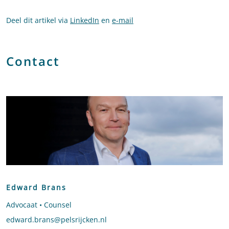
Deel dit artikel via
LinkedIn
en
e-mail
Contact
Edward Brans
Advocaat • Counsel
Stuur een e-mail naar Edward Brans
edward.brans@pelsrijcken.nl