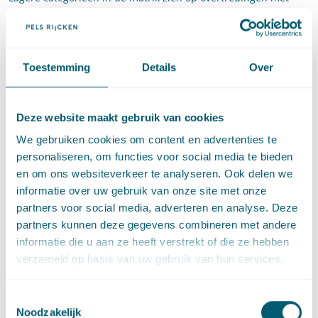
minder ernstige (milieu)gevolgen dan een overtreding als
bedoeld in categorie 3 of 4. Een overtreding wordt ingedeeld
in categorie A als het gedrag van de overtreder als
‘goedwillend‘ wordt aangemerkt, in categorie B als het gedrag
Toestemming
Details
Over
als ‘onverschillig’ wordt aangemerkt en in categorie C indien
het gedrag als ‘calculerend’ wordt beschouwd. Voor categorie
D moet het gaan om bewust of crimineel gedrag.
Deze website maakt gebruik van cookies
We gebruiken cookies om content en advertenties te
Oordeel voorzieningenrechter
personaliseren, om functies voor social media te bieden
en om ons websiteverkeer te analyseren. Ook delen we
De voorzieningenrechter neemt voor haar oordeel in deze zaak
informatie over uw gebruik van onze site met onze
het gedrag van de maatschap nog eens onder de loep. Dit
partners voor social media, adverteren en analyse. Deze
gedrag, afgeleid uit een controleverslag van de
partners kunnen deze gegevens combineren met andere
toezichthouder, moet volgens de voorzieningenrechter als
informatie die u aan ze heeft verstrekt of die ze hebben
‘calculerend’ worden aangemerkt. De maatschap verricht
verzameld op basis van uw gebruik van hun services.
bouwhandelingen zonder een rechtsgeldige titel, en is zich er
daarbij volledig bewust van dat niet zeker is of uiteindelijk
Toestemmingsselectie
daadwerkelijk een Wnb-vergunning kan worden verleend.
Noodzakelijk