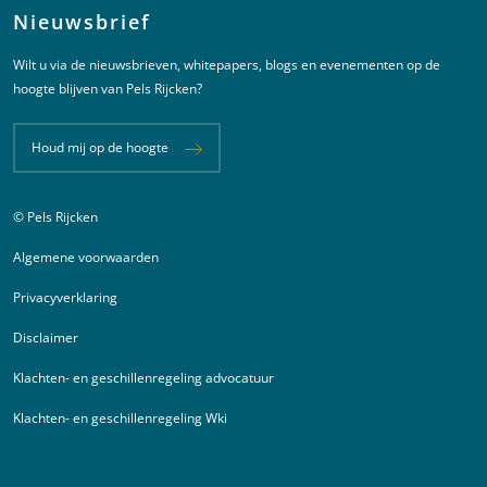
Nieuwsbrief
Wilt u via de nieuwsbrieven, whitepapers, blogs en evenementen op de
hoogte blijven van Pels Rijcken?
Houd mij op de hoogte
© Pels Rijcken
Juridische informatie
Algemene voorwaarden
Privacyverklaring
Disclaimer
Klachten- en geschillenregeling advocatuur
Klachten- en geschillenregeling Wki