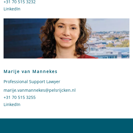
Bel naar Edward Brans
+31 70 515 3232
LinkedIn
profiel van Edward Brans
Marije van Mannekes
Professional Support Lawyer
Stuur een e-mail naar Marije van Mannekes
marije.vanmannekes@pelsrijcken.nl
Bel naar Marije van Mannekes
+31 70 515 3255
LinkedIn
profiel van Marije van Mannekes