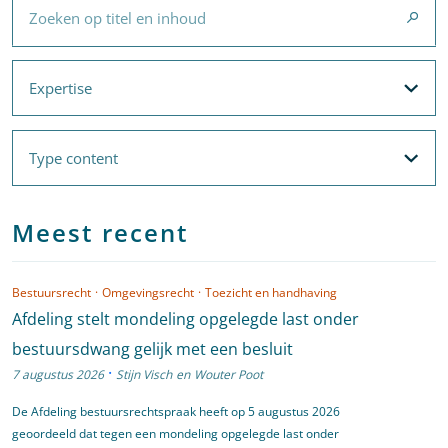
Expertise
Expertise
Filteropties
Met filters voor
Expertise
en
Thema's
Type content
Type content
Filteropties
Meest recent
Bestuursrecht
·
Omgevingsrecht
·
Toezicht en handhaving
Afdeling stelt mondeling opgelegde last onder
bestuursdwang gelijk met een besluit
·
7 augustus 2026
Stijn Visch
en
Wouter Poot
De Afdeling bestuursrechtspraak heeft op 5 augustus 2026
geoordeeld dat tegen een mondeling opgelegde last onder