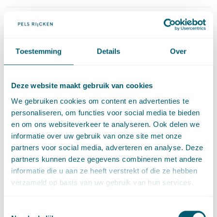
Arbeidsrecht
·
Cassatie
Bijdrage in TAP over vrijheid van meningsuiting
op de werkvloer
Toestemming
Details
Over
·
22 april 2026
Berend-Bram Heinen
en
Peter Mauser
Deze website maakt gebruik van cookies
Bestuursrecht
·
Litigation and Arbitration
·
Subsidies/geld
·
Awb
We gebruiken cookies om content en advertenties te
Verschenen Kroniek Bestuur en privaatrecht
personaliseren, om functies voor social media te bieden
·
22 april 2026
Marie-Lise Sluijter
en
Martijn Scheltema
en om ons websiteverkeer te analyseren. Ook delen we
informatie over uw gebruik van onze site met onze
partners voor social media, adverteren en analyse. Deze
Bestuursrecht
·
Openbare orde en ondermijning
partners kunnen deze gegevens combineren met andere
Verschenen Kroniek openbare orde en
informatie die u aan ze heeft verstrekt of die ze hebben
ondermijning
verzameld op basis van uw gebruik van hun services.
·
21 april 2026
Bob Jaasma
en
Jules de Kort
Toestemmingsselectie