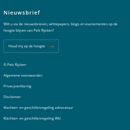
Nieuwsbrief
Wilt u via de nieuwsbrieven, whitepapers, blogs en evenementen op de
hoogte blijven van Pels Rijcken?
Houd mij op de hoogte
© Pels Rijcken
Juridische informatie
Algemene voorwaarden
Privacyverklaring
Disclaimer
Klachten- en geschillenregeling advocatuur
Klachten- en geschillenregeling Wki