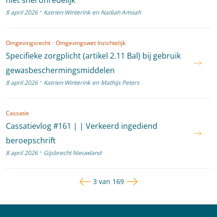
niet snel onredelijk
·
8 april 2026
Katrien Winterink
en
Nadiah Amoah
Omgevingsrecht
·
Omgevingswet Inzichtelijk
Specifieke zorgplicht (artikel 2.11 Bal) bij gebruik
gewasbeschermingsmiddelen
·
8 april 2026
Katrien Winterink
en
Mathijs Peters
Cassatie
Cassatievlog #161 | | Verkeerd ingediend
beroepschrift
·
8 april 2026
Gijsbrecht Nieuwland
Vorige pagina
Volgende pagina
Pagina
3 van 169