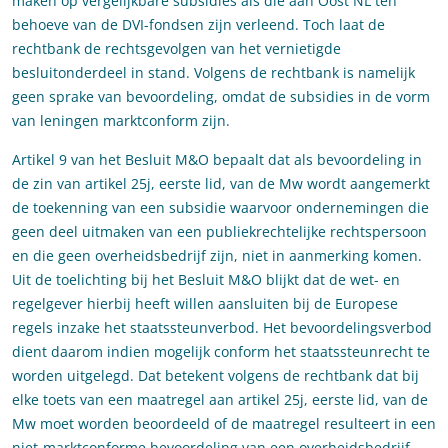
maken op vergelijkbare subsidies als die aan Oost NL ten
behoeve van de DVI-fondsen zijn verleend. Toch laat de
rechtbank de rechtsgevolgen van het vernietigde
besluitonderdeel in stand. Volgens de rechtbank is namelijk
geen sprake van bevoordeling, omdat de subsidies in de vorm
van leningen marktconform zijn.
Artikel 9 van het Besluit M&O bepaalt dat als bevoordeling in
de zin van artikel 25j, eerste lid, van de Mw wordt aangemerkt
de toekenning van een subsidie waarvoor ondernemingen die
geen deel uitmaken van een publiekrechtelijke rechtspersoon
en die geen overheidsbedrijf zijn, niet in aanmerking komen.
Uit de toelichting bij het Besluit M&O blijkt dat de wet- en
regelgever hierbij heeft willen aansluiten bij de Europese
regels inzake het staatssteunverbod. Het bevoordelingsverbod
dient daarom indien mogelijk conform het staatssteunrecht te
worden uitgelegd. Dat betekent volgens de rechtbank dat bij
elke toets van een maatregel aan artikel 25j, eerste lid, van de
Mw moet worden beoordeeld of de maatregel resulteert in een
niet-marktconforme bevoordeling van een overheidsbedrijf.