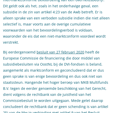
Dit geldt ook als het, zoals in het onderhavige geval, een
subsidie in de zin van artikel 4:23 van de Awb betreft. Er is
alleen sprake van een verboden subsidie indien die niet alleen
selectief is, maar voorts aan de overige cumulatieve
voorwaarden van het bevoordelingverbod is voldaan,
waaronder de eis dat een niet-marktconform voordeel wordt
verstrekt.
Bij eerdergenoemd
besluit van 27 februari 2020
heeft de
Europese Commissie de financiering die door middel van
subsidiebesluiten via OostNL bij de DVI-fondsen is beland,
aangemerkt als marktconform en geconcludeerd dat er dus
geen sprake is van enige bevoordeling en dus ook niet van
staatssteun. Hangende het hoger beroep van MKB Multifunds
B.V. tegen de eerder genoemde beschikking van het Gerecht,
dient volgens de rechtbank van de juistheid van het
Commissiebesluit te worden uitgegaan. Mede gelet daarop
concludeert de rechtbank dat er geen schending is van artikel
25j van de Mw in verbinding met artikel 9 van het Besluit