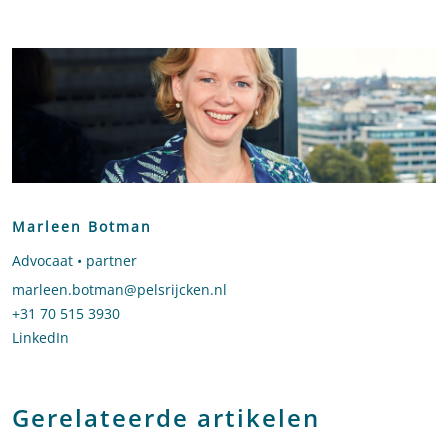
Marleen Botman
Advocaat • partner
Stuur een e-mail naar Marleen Botman
marleen.botman@pelsrijcken.nl
Bel naar Marleen Botman
+31 70 515 3930
LinkedIn
profiel van Marleen Botman
Gerelateerde artikelen