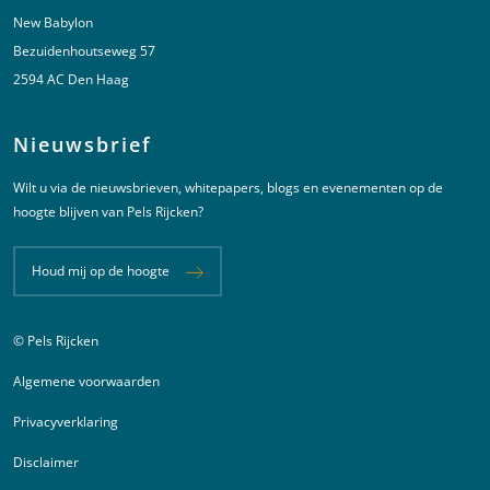
New Babylon
Bezuidenhoutseweg 57
2594 AC Den Haag
Nieuwsbrief
Wilt u via de nieuwsbrieven, whitepapers, blogs en evenementen op de
hoogte blijven van Pels Rijcken?
Houd mij op de hoogte
© Pels Rijcken
Juridische informatie
Algemene voorwaarden
Privacyverklaring
Disclaimer