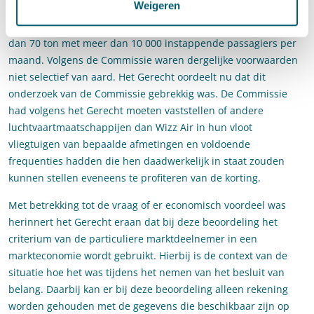
Weigeren
gebruikmaken. Een daarvan voorzag in kortingen van 72% tot
85% voor vliegtuigen met een maximaal startgewicht van meer
dan 70 ton met meer dan 10 000 instappende passagiers per
maand. Volgens de Commissie waren dergelijke voorwaarden
niet selectief van aard. Het Gerecht oordeelt nu dat dit
onderzoek van de Commissie gebrekkig was. De Commissie
had volgens het Gerecht moeten vaststellen of andere
luchtvaartmaatschappijen dan Wizz Air in hun vloot
vliegtuigen van bepaalde afmetingen en voldoende
frequenties hadden die hen daadwerkelijk in staat zouden
kunnen stellen eveneens te profiteren van de korting.
Met betrekking tot de vraag of er economisch voordeel was
herinnert het Gerecht eraan dat bij deze beoordeling het
criterium van de particuliere marktdeelnemer in een
markteconomie wordt gebruikt. Hierbij is de context van de
situatie hoe het was tijdens het nemen van het besluit van
belang. Daarbij kan er bij deze beoordeling alleen rekening
worden gehouden met de gegevens die beschikbaar zijn op