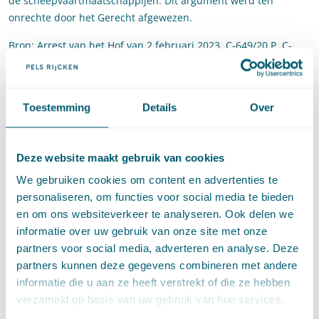
de scheepvaartmaatschappijen. Dit argument werd ten
onrechte door het Gerecht afgewezen.
Bron: Arrest van het Hof van 2 februari 2023,
C-649/20 P, C-
658/20 P en C-662/20 P
(met
perscommuniqué
)
Het Gerecht oordeelt dat het
Toestemming
Details
Over
Commissie besluit voor de
goedkeuring van Roemeense
steun aan de internationale
Deze website maakt gebruik van cookies
luchthaven van Timișoara
We gebruiken cookies om content en advertenties te
personaliseren, om functies voor social media te bieden
nietig is
en om ons websiteverkeer te analyseren. Ook delen we
informatie over uw gebruik van onze site met onze
Op 8 februari jl. heeft het Gerecht geoordeeld dat de
partners voor social media, adverteren en analyse. Deze
Commissie ten onrechte de Roemeense steun aan de
partners kunnen deze gegevens combineren met andere
internationale luchthaven van Timișoara ten gunste van Wizz
informatie die u aan ze heeft verstrekt of die ze hebben
Air verenigbaar heeft verklaard met de interne markt. De
verzameld op basis van uw gebruik van hun services.
Commissie heeft niet voldoende onderzocht of de maatregelen