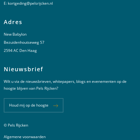
E:
kortgeding@pelsrijcken.nl
Adres
New Babylon
Bezuidenhoutseweg 57
2594 AC Den Haag
Nieuwsbrief
Wilt u via de nieuwsbrieven, whitepapers, blogs en evenementen op de
hoogte blijven van Pels Rijcken?
Houd mij op de hoogte
© Pels Rijcken
Juridische informatie
Algemene voorwaarden