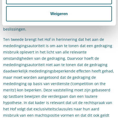
kunnen wijzigen. Het is daarvoor niet nodig dat distributeurs
deel uitmaken van de onderneming of dat er een hiërarchisch
Weigeren
verband bestaat, waarbij de producent aanwijzingen geeft aan
de distributeurs die van invloed kunnen zijn op hun
beslissingen.
Ten tweede brengt het Hof in herinnering dat het aan de
mededingingsautoriteit is om aan te tonen dat een gedraging
misbruik oplevert in het licht van alle relevante
omstandigheden van de gedraging. Daarvoor hoeft de
mededingingsautoriteit niet aan te tonen dat de gedraging
daadwerkelijk mededingingsbeperkende effecten heeft gehad,
maar moet worden aangetoond dat de gedraging de
mededinging op basis van verdienste (‘competition on the
merits’) kon beperken. Deze vaststelling moet zijn gebaseerd
op tastbare bewijzen die verdergaan dan een loutere
hypothese. In dat kader is relevant dat uit de rechtspraak van
het Hof volgt dat exclusiviteitsclausules naar hun aard
misbruik van een machtspositie vormen en dat dit ook geldt