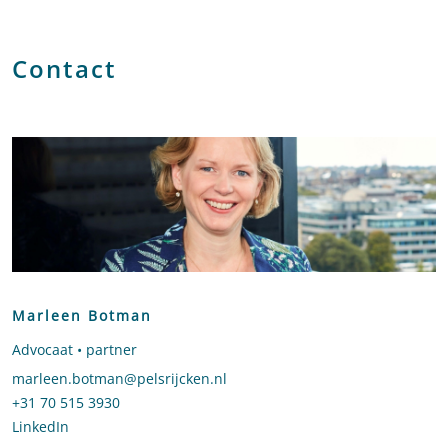
Contact
Marleen Botman
Advocaat • partner
Stuur een e-mail naar Marleen Botman
marleen.botman@pelsrijcken.nl
Bel naar Marleen Botman
+31 70 515 3930
LinkedIn
profiel van Marleen Botman