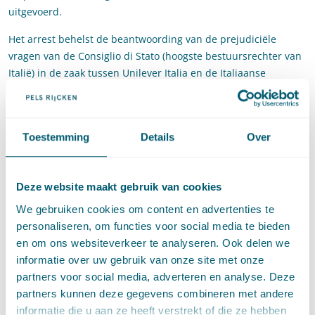
uitgevoerd.
Het arrest behelst de beantwoording van de prejudiciële
vragen van de Consiglio di Stato (hoogste bestuursrechter van
Italië) in de zaak tussen Unilever Italia en de Italiaanse
mededingingsautoriteit. De Italiaanse mededingingsautoriteit
had een sanctie opgelegd aan Unilever Italia wegens een
schending van artikel 102 VWEU op de Italiaanse markt van de
Toestemming
Details
Over
distributie van voorverpakte ijsjes voor consumptie
‘buitenshuis’ (in bars en cafés e.d.) (verkooppunten). De
mededingingsautoriteit stelde dat Unilever een
Deze website maakt gebruik van cookies
uitsluitingsstrategie heeft gevoerd door – via de distributeurs –
exclusiviteitsclausules op te leggen aan de exploitanten van de
We gebruiken cookies om content en advertenties te
verkooppunten, zodat zij verplicht waren om al hun
personaliseren, om functies voor social media te bieden
bestellingen uitsluitend bij Unilever te plaatsen. Als
en om ons websiteverkeer te analyseren. Ook delen we
tegenprestatie kregen de exploitanten van de verkooppunten
informatie over uw gebruik van onze site met onze
kortingen en commissies. Deze kortingen en commissies
partners voor social media, adverteren en analyse. Deze
hadden als doel om de exploitanten te ontmoedigen om zich
partners kunnen deze gegevens combineren met andere
bij concurrenten te bevoorraden. Volgens de
informatie die u aan ze heeft verstrekt of die ze hebben