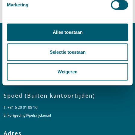
Marketing
Alles toestaan
Contact
Selectie toestaan
T:
+31 70 515 3000
E:
info@pelsrijcken.nl
Weigeren
Linkedin
Spoed (Buiten kantoortijden)
T:
+31 6 20 01 08 16
E:
kortgeding@pelsrijcken.nl
Adres