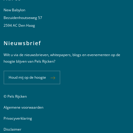
New Babylon
Bezuidenhoutseweg 57
2594 AC Den Haag
Nieuwsbrief
Wilt u via de nieuwsbrieven, whitepapers, blogs en evenementen op de
hoogte blijven van Pels Rijcken?
Houd mij op de hoogte
© Pels Rijcken
Juridische informatie
Algemene voorwaarden
Privacyverklaring
Disclaimer