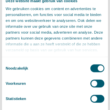
Deze website maakt gebruik van cookies
scheepsvaart de vaarweg bedoeld is. Bij het aanpassen van
We gebruiken cookies om content en advertenties te
een brug moet de categorie in beginsel gewaarborgd blijven.
personaliseren, om functies voor social media te bieden
en om ons websiteverkeer te analyseren. Ook delen we
Zorg dat uw brug de eindstreep haalt; houd rekening met de
informatie over uw gebruik van onze site met onze
effecten voor omwonenden én gebruikers van de vaarweg. Een
partners voor social media, adverteren en analyse. Deze
brug is niet alleen voor degene die erover heen gaat, maar ook
partners kunnen deze gegevens combineren met andere
voor degene die eronder door wil. Voor de één een verbinding,
informatie die u aan ze heeft verstrekt of die ze hebben
voor de ander een obstakel!
verzameld op basis van uw gebruik van hun services.
Toestemmingsselectie
Deel dit artikel via
LinkedIn
en
e-mail
Noodzakelijk
#
Wabo
Social tags
Voorkeuren
Statistieken
Contact