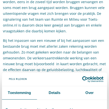
worden, eens in de zoveel tijd worden bruggen vervangen en
soms moet een brug aangepast worden. Bruggen kunnen vele
uiteenlopende vragen met zich brengen voor de praktijk. De
signalering van het team van Ruimte en Milieu voor Toets-
online.nl is daarom deze keer gewijd aan bruggen en enkele
vraagstukken die daarbij komen kijken.
Bij het inpassen van een nieuwe of bij het aanpassen van een
bestaande brug moet met allerlei zaken rekening worden
gehouden. Zo moet gekeken worden naar de belangen van
omwonenden. De verkeersaantrekkende werking van een
nieuwe brug moet bijvoorbeeld in kaart worden gebracht, met
de effecten daarvan op de geluidsbelasting, luchtkwaliteit of
stikstof.
Ook de gevolgen voor de gebruikers van de vaarweg moeten
niet over het hoofd worden gezien. Beroepsvaart of
Toestemming
Details
Over
recreatievaart: ze hebben allen een belang bij het gebruik van
de vaarweg. Voor beide typen vaart wordt aan de vaarweg een
bepaalde categorie toegekend en die bepaalt voor welke