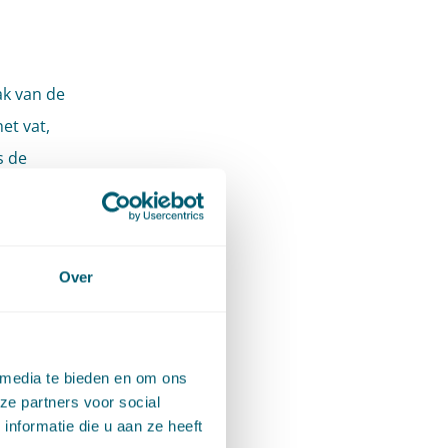
ak van de
et vat,
s de
e van
ect
e
Over
of
 media te bieden en om ons
ze partners voor social
nformatie die u aan ze heeft