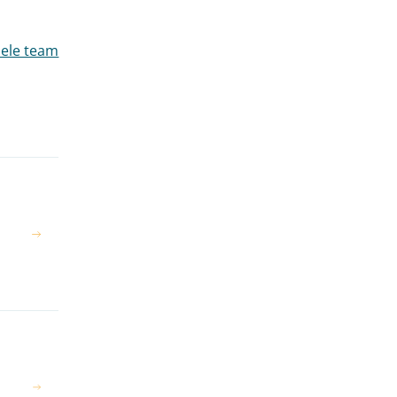
an Winzum
hele team