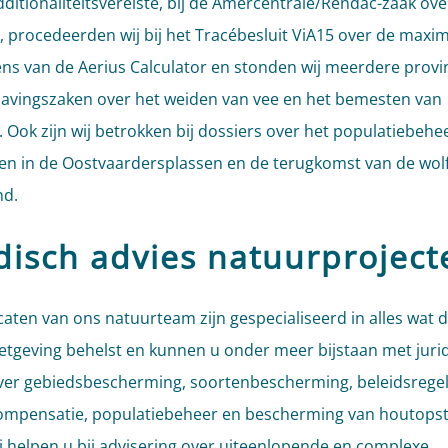
dditionaliteitsvereiste, bij de Amercentrale/Rendac-zaak ove
, procedeerden wij bij het Tracébesluit ViA15 over de maxi
ns van de Aerius Calculator en stonden wij meerdere provin
avingszaken over het weiden van vee en het bemesten van
 Ook zijn wij betrokken bij dossiers over het populatiebehe
en in de Oostvaardersplassen en de terugkomst van de wolf
nd.
idisch advies natuurproject
aten van ons natuurteam zijn gespecialiseerd in alles wat 
tgeving behelst en kunnen u onder meer bijstaan met juri
ver gebiedsbescherming, soortenbescherming, beleidsrege
ompensatie, populatiebeheer en bescherming van houtops
ij helpen u bij advisering over uiteenlopende en complexe