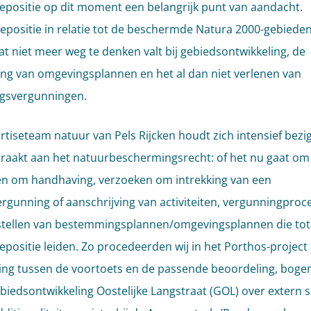
depositie op dit moment een belangrijk punt van aandacht.
depositie in relatie tot de beschermde Natura 2000-gebieden
at niet meer weg te denken valt bij gebiedsontwikkeling, de
ling van omgevingsplannen en het al dan niet verlenen van
gsvergunningen.
rtiseteam natuur van Pels Rijcken houdt zich intensief bezi
t raakt aan het natuurbeschermingsrecht: of het nu gaat om
n om handhaving, verzoeken om intrekking van een
rgunning of aanschrijving van activiteiten, vergunningproc
stellen van bestemmingsplannen/omgevingsplannen die tot
depositie leiden. Zo procedeerden wij in het Porthos-project
ng tussen de voortoets en de passende beoordeling, bogen
ebiedsontwikkeling Oostelijke Langstraat (GOL) over extern 