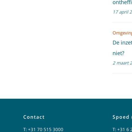
ontheff
17 april 
Omgeving
De inze
niet?
2 maart 
Contact
Spoed 
T:
+31 70 515 3000
T:
+31 6 