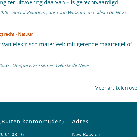
ing ter uitvoering daarvan – is gerechtvaardigd
·
2026
Roelof Reinders
,
Sara van Winzum
en
Callista de Neve
srecht
·
Natuur
t van elektrisch materieel: mitigerende maatregel of
·
2026
Unique Franssen
en
Callista de Neve
Meer artikelen ov
(Buiten kantoortijden)
Adres
20 01 08 16
New Babylon