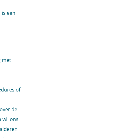
 is een
g met
edures of
 over de
 wij ons
salderen