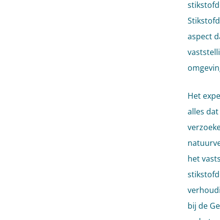
stikstof
Stikstof
aspect d
vaststel
omgevin
Het expe
alles da
verzoeke
natuurve
het vast
stikstof
verhoudi
bij de G