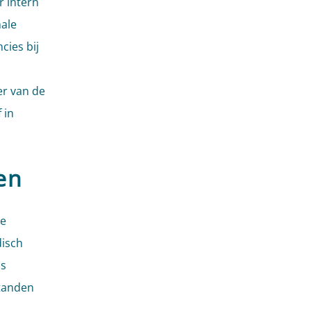
r intern
male
cies bij
er van de
 in
en
de
disch
ls
tanden