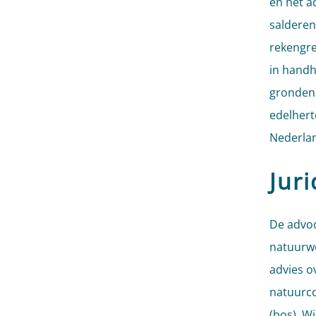
en het a
salderen
rekengre
in handh
gronden.
edelhert
Nederla
Jur
De advoc
natuurwe
advies o
natuurc
(bos). W