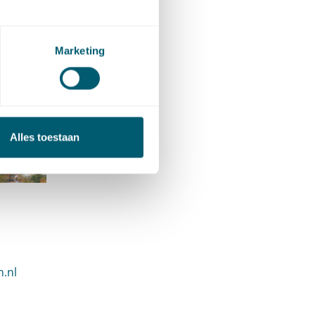
Marketing
Alles toestaan
 van Winzum
.nl