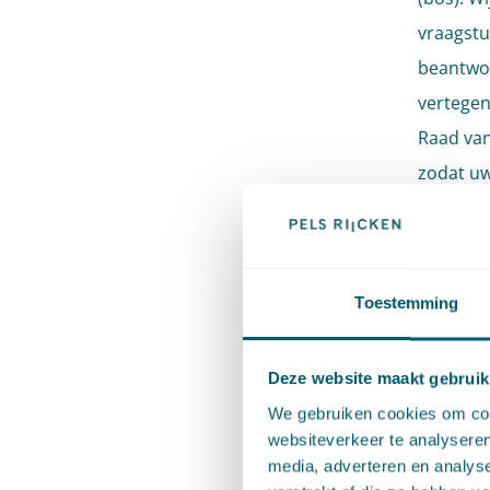
vraagstu
beantwoo
vertegen
Raad van
zodat uw
eindstre
natuurpr
‘Raad-va
Toestemming
capacite
Wilt u m
Deze website maakt gebruik
Reinder
We gebruiken cookies om cont
websiteverkeer te analyseren
media, adverteren en analys