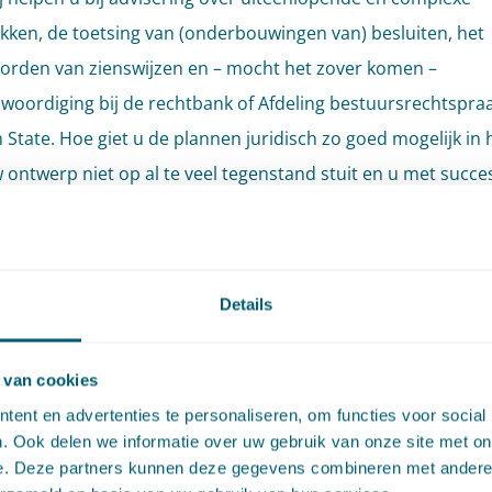
kken, de toetsing van (onderbouwingen van) besluiten, het
rden van zienswijzen en – mocht het zover komen –
woordiging bij de rechtbank of Afdeling bestuursrechtspra
 State. Hoe giet u de plannen juridisch zo goed mogelijk in h
 ontwerp niet op al te veel tegenstand stuit en u met succe
ep haalt? Indien gewenst sluit het team al in de ontwerpfas
ojecten aan om er samen met u voor te zorgen dat uw proj
n-State-proof’ is. Onze omgevingsrechtadvocaten hebben d
Details
it om razendsnel met u te schakelen.
eer weten of verder praten? Neem dan contact op met
Roel
 van cookies
s
of
Sara van Winzum
.
ent en advertenties te personaliseren, om functies voor social
. Ook delen we informatie over uw gebruik van onze site met on
e. Deze partners kunnen deze gegevens combineren met andere i