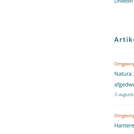
LinkedIn
Artik
Omgeving
Natura 
afgedwo
5 august
Omgeving
Hantere