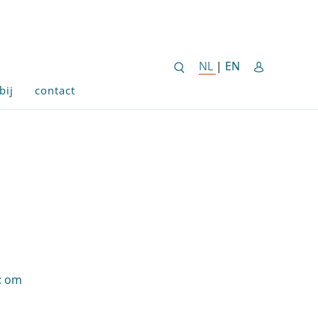
ENGLISH SITE 
NL
NEDERLANDSE SITE
|
EN
bij
contact
: om