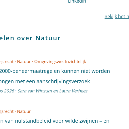
profiel van Roelof Reinders
LinkedIn
profiel van Sara v
Bekijk het 
elen over Natuur
srecht
·
Natuur
·
Omgevingswet Inzichtelijk
2000-beheermaatregelen kunnen niet worden
ngen met een aanschrijvingsverzoek
·
us 2026
Sara van Winzum
en
Laura Verhees
srecht
·
Natuur
n van nulstandbeleid voor wilde zwijnen – en