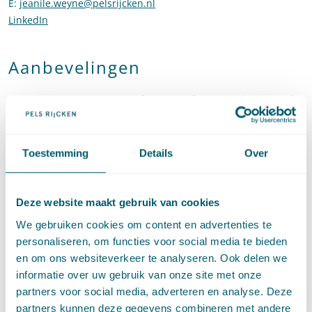
E
:
jeanile.weyne@pelsrijcken.nl
Stuur een e-mail naar Jeanile We
LinkedIn
Ga naar het LinkedIn profiel van Jeanile Weyne
Aanbevelingen
Next generation partner for Project finance and PFI
- Legal
500, 202
6
Recommended for Construction and Arbitration
- Legal 500,
2026
Toestemming
Details
Over
"Jeanile Weyne is well versed in assisting with PPP projects
and public procurement matters."
- Legal 500, 2025
Next generation partner for Project finance and PFI
- Legal
Deze website maakt gebruik van cookies
500, 2025
We gebruiken cookies om content en advertenties te
personaliseren, om functies voor social media te bieden
en om ons websiteverkeer te analyseren. Ook delen we
informatie over uw gebruik van onze site met onze
partners voor social media, adverteren en analyse. Deze
partners kunnen deze gegevens combineren met andere