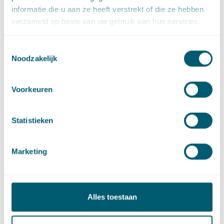
Expertises
informatie die u aan ze heeft verstrekt of die ze hebben
verzameld op basis van uw gebruik van hun services.
Aanbestedingsrecht
Toestemmingsselectie
Noodzakelijk
Bouwrecht
Voorkeuren
Litigation and Arbitration
Statistieken
Openbaar vervoerrecht
Marketing
Dijkversterkingsprojecten
Alles toestaan
Sector