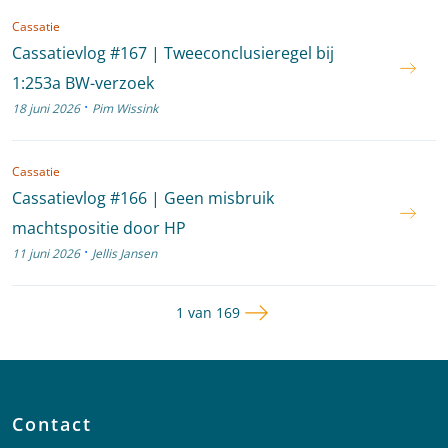
Cassatie
Cassatievlog #167 | Tweeconclusieregel bij
1:253a BW-verzoek
·
18 juni 2026
Pim Wissink
Cassatie
Cassatievlog #166 | Geen misbruik
machtspositie door HP
·
11 juni 2026
Jellis Jansen
Volgende pagina
Pagina
1 van 169
Contact