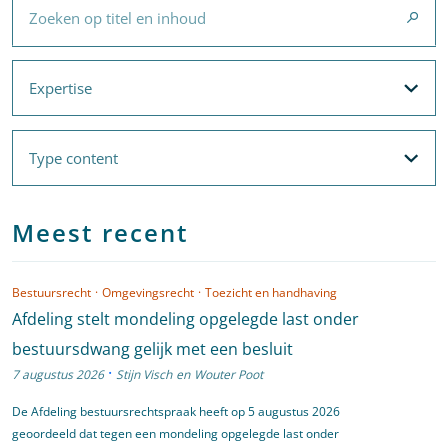
Expertise
Expertise
Filteropties
Met filters voor
Expertise
en
Thema's
Type content
Type content
Filteropties
Meest recent
Bestuursrecht
·
Omgevingsrecht
·
Toezicht en handhaving
Afdeling stelt mondeling opgelegde last onder
bestuursdwang gelijk met een besluit
·
7 augustus 2026
Stijn Visch
en
Wouter Poot
De Afdeling bestuursrechtspraak heeft op 5 augustus 2026
geoordeeld dat tegen een mondeling opgelegde last onder