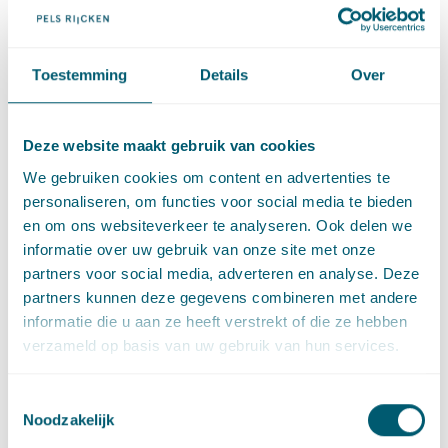
Signaleringen Omgevingswet
·
23 juli 2026
Marije van Mannekes
Toestemming
Details
Over
Cassatie
Cassatievlog #171 | Uitzondering op het
Deze website maakt gebruik van cookies
terugverwijsverbod bij de WAMCA?
We gebruiken cookies om content en advertenties te
·
23 juli 2026
Dauphine Delger
personaliseren, om functies voor social media te bieden
en om ons websiteverkeer te analyseren. Ook delen we
informatie over uw gebruik van onze site met onze
Cassatie
partners voor social media, adverteren en analyse. Deze
Cassatievlog #170 | Gokkers krijgen geen geld
partners kunnen deze gegevens combineren met andere
terug
informatie die u aan ze heeft verstrekt of die ze hebben
·
16 juli 2026
Jerre de Jong
verzameld op basis van uw gebruik van hun services.
Cassatie
Toestemmingsselectie
Noodzakelijk
Cassatievlog #169 | Gezag van gewijsde in