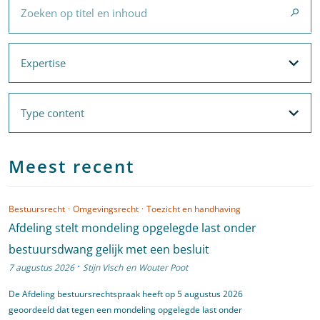
Expertise
Expertise
Filteropties
Met filters voor
Expertise
en
Thema's
Type content
Type content
Filteropties
Meest recent
Bestuursrecht
·
Omgevingsrecht
·
Toezicht en handhaving
Afdeling stelt mondeling opgelegde last onder
bestuursdwang gelijk met een besluit
·
7 augustus 2026
Stijn Visch
en
Wouter Poot
De Afdeling bestuursrechtspraak heeft op 5 augustus 2026
geoordeeld dat tegen een mondeling opgelegde last onder