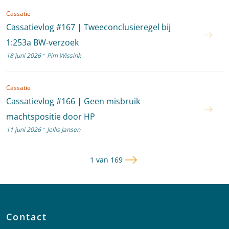
Cassatie
Cassatievlog #167 | Tweeconclusieregel bij
1:253a BW-verzoek
·
18 juni 2026
Pim Wissink
Cassatie
Cassatievlog #166 | Geen misbruik
machtspositie door HP
·
11 juni 2026
Jellis Jansen
Volgende pagina
Pagina
1 van 169
Contact