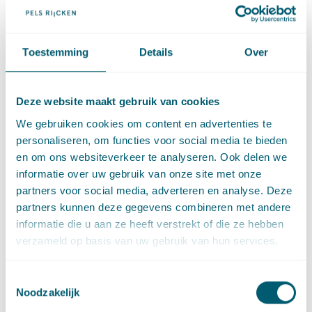
Signaleringen Omgevingswet
·
23 juli 2026
Marije van Mannekes
Toestemming
Details
Over
Cassatie
Cassatievlog #171 | Uitzondering op het
Deze website maakt gebruik van cookies
terugverwijsverbod bij de WAMCA?
We gebruiken cookies om content en advertenties te
·
23 juli 2026
Dauphine Delger
personaliseren, om functies voor social media te bieden
en om ons websiteverkeer te analyseren. Ook delen we
informatie over uw gebruik van onze site met onze
Cassatie
partners voor social media, adverteren en analyse. Deze
Cassatievlog #170 | Gokkers krijgen geen geld
partners kunnen deze gegevens combineren met andere
terug
informatie die u aan ze heeft verstrekt of die ze hebben
·
16 juli 2026
Jerre de Jong
verzameld op basis van uw gebruik van hun services.
Cassatie
Toestemmingsselectie
Noodzakelijk
Cassatievlog #169 | Gezag van gewijsde in