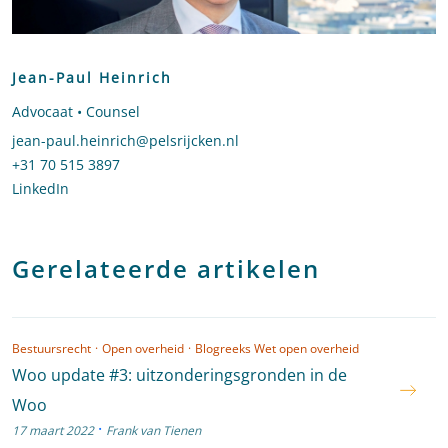
Jean-Paul Heinrich
Advocaat • Counsel
Stuur een e-mail naar Jean-Paul Heinrich
jean-paul.heinrich@pelsrijcken.nl
Bel naar Jean-Paul Heinrich
+31 70 515 3897
LinkedIn
profiel van Jean-Paul Heinrich
Gerelateerde artikelen
Bestuursrecht
·
Open overheid
·
Blogreeks Wet open overheid
Woo update #3: uitzonderingsgronden in de
Woo
·
17 maart 2022
Frank van Tienen