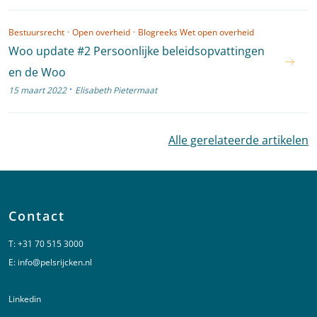
Bestuursrecht
·
Open overheid
·
Blogreeks Wet open overheid
Woo update #2 Persoonlijke beleidsopvattingen
en de Woo
·
15 maart 2022
Elisabeth Pietermaat
Alle gerelateerde artikelen
Contact
T:
+31 70 515 3000
E:
info@pelsrijcken.nl
Linkedin