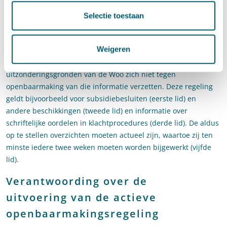
overzichten
Selectie toestaan
Voor een aantal categorieën informatie uit stukken voorziet
artikel 3.3a van de Woo in de mogelijkheid om de informatie
Weigeren
openbaar te maken in de vorm van voor personen elektronisch
raadpleegbare overzichten, ook weer behoudens voor zover de
uitzonderingsgronden van de Woo zich niet tegen
openbaarmaking van die informatie verzetten. Deze regeling
geldt bijvoorbeeld voor subsidiebesluiten (eerste lid) en
andere beschikkingen (tweede lid) en informatie over
schriftelijke oordelen in klachtprocedures (derde lid). De aldus
op te stellen overzichten moeten actueel zijn, waartoe zij ten
minste iedere twee weken moeten worden bijgewerkt (vijfde
lid).
Verantwoording over de
uitvoering van de actieve
openbaarmakingsregeling