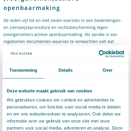
openbaarmaking
De leden vijf tot en met zeven voorzien in een bedenkingen-
en zienswijzeprocedure en rechtsbescherming tegen
(voorgenomen) actieve openbaarmaking. Als sprake is van
ingekomen documenten waarvan te verwachten valt dat
belanghebbenden bedenkingen hebben tegen
openbaarmaking, dan geldt dat de documenten niet openbaar
gemaakt worden dan nadat die belanghebbenden
gelegenheid hebben gekregen om binnen twee weken hun
Toestemming
Details
Over
zienswijze naar voren te brengen. De mededeling dat
(ondanks een ingebrachte zienswijze) toch tot actieve
openbaarmaking wordt overgegaan wordt (in het zevende lid)
Deze website maakt gebruik van cookies
met een besluit gelijk gesteld. Dat geeft gelegenheid om
We gebruiken cookies om content en advertenties te
daartegen rechtsbescherming te zoeken en langs de weg van
personaliseren, om functies voor social media te bieden
bezwaar en een verzoek om voorlopige voorziening
en om ons websiteverkeer te analyseren. Ook delen we
openbaarmaking proberen tegen te gaan. Het stelsel van
informatie over uw gebruik van onze site met onze
rechtsbescherming tegen (voorgenomen) actieve
partners voor social media, adverteren en analyse. Deze