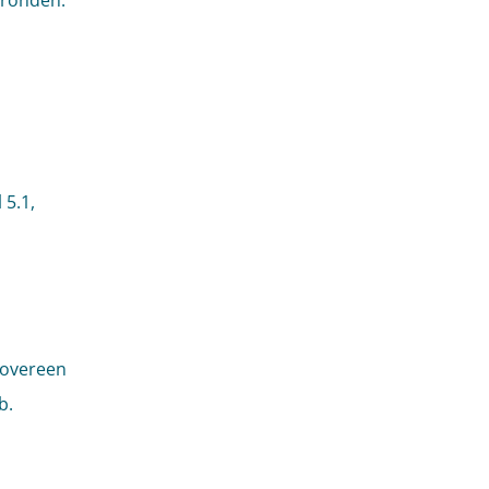
gronden.
 5.1,
 overeen
b.