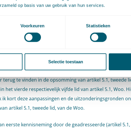
erzameld op basis van uw gebruik van hun services.
al van deze uitzonderingsgronden, de uitzonderingsgrond
met e van artikel 5.1, tweede lid, Woo, zijn niet nieuw. Zij zijn
Voorkeuren
Statistieken
els vergelijkbaar met de uitzonderingsgronden onder a tot
tikel 10, tweede lid, Wob. De uitzonderingsgronden onder f t
 artikel 5.1, tweede lid, Woo zijn (in deze vorm) wel nieuw.
Selectie toestaan
nderingsgronden van artikel 10, tweede lid, onder f en g, Wo
r terug te vinden in de opsomming van artikel 5.1, tweede l
 in het vierde respectievelijk vijfde lid van artikel 5.1, Woo. 
 ik kort deze aanpassingen en de uitzonderingsgronden ond
van artikel 5.1, tweede lid, van de Woo.
an eerste kennisneming door de geadresseerde (artikel 5.1,