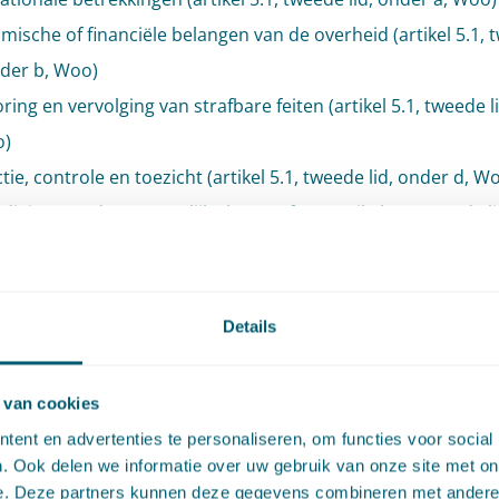
ische of financiële belangen van de overheid (artikel 5.1, 
nder b, Woo)
ing en vervolging van strafbare feiten (artikel 5.1, tweede l
o)
tie, controle en toezicht (artikel 5.1, tweede lid, onder d, W
diging van de persoonlijke levenssfeer (artikel 5.1, tweede l
o)
e bedrijfs- en fabricagegegevens (artikel 5.1, tweede lid, ond
Details
rming van het milieu (artikel 5.1, tweede lid, onder g, Woo)
liging van personen en bedrijven en voorkomen van sabota
 van cookies
el 5.1, tweede lid, onder h, Woo)
ent en advertenties te personaliseren, om functies voor social
unctioneren van overheidsorganen (artikel 5.1, tweede lid, 
. Ook delen we informatie over uw gebruik van onze site met on
e. Deze partners kunnen deze gegevens combineren met andere i