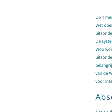
Op 1 mei
Wet open
uitzonde
De syste
Woo word
uitzonde
belangri
van de W
voor int
Abs