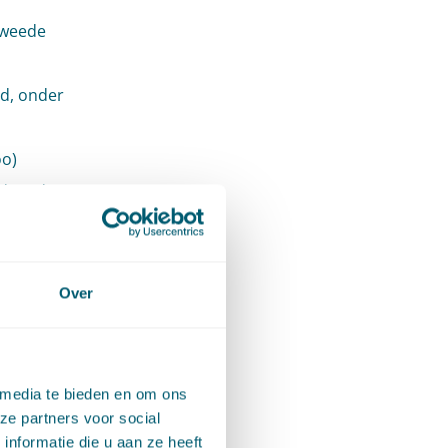
tweede
id, onder
oo)
id, onder
er f,
Over
ge
 media te bieden en om ons
onder i,
ze partners voor social
nformatie die u aan ze heeft