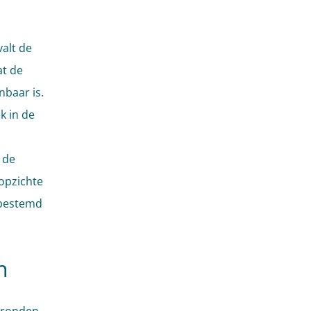
alt de
t de
baar is.
k in de
 de
 opzichte
 bestemd
n