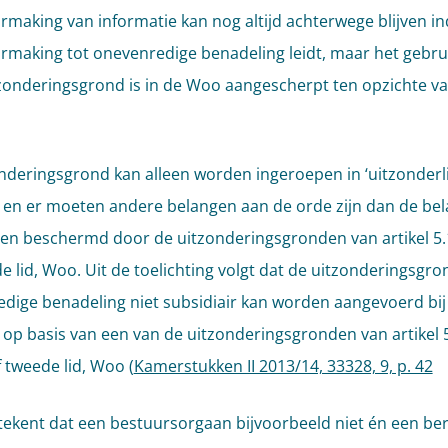
making van informatie kan nog altijd achterwege blijven in
making tot onevenredige benadeling leidt, maar het gebru
zonderingsgrond is in de Woo aangescherpt ten opzichte v
nderingsgrond kan alleen worden ingeroepen in ‘uitzonderli
’ en er moeten andere belangen aan de orde zijn dan de be
en beschermd door de uitzonderingsgronden van artikel 5.1
e lid, Woo. Uit de toelichting volgt dat de uitzonderingsgro
dige benadeling niet subsidiair kan worden aangevoerd bij
g op basis van een van de uitzonderingsgronden van artikel 5
f tweede lid, Woo (
Kamerstukken II 2013/14, 33328, 9, p. 42
etekent dat een bestuursorgaan bijvoorbeeld niet én een be