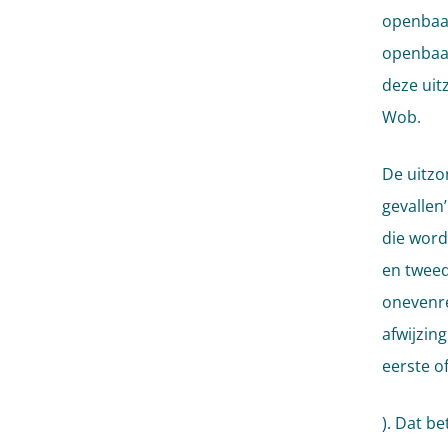
openbaar
openbaar
deze uit
Wob.
De uitzo
gevallen
die word
en tweed
onevenre
afwijzin
eerste o
). Dat b