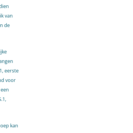
dien
ik van
an de
jke
langen
, eerste
nd voor
 een
.1,
roep kan