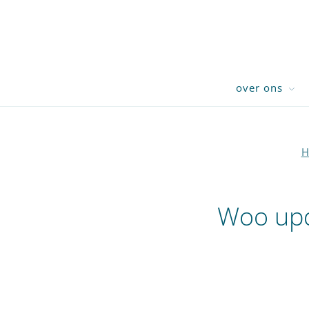
over ons
H
Woo upd