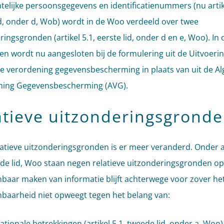
htelijke persoonsgegevens en identificatienummers (nu artik
id, onder d, Wob) wordt in de Woo verdeeld over twee
ingsgronden (artikel 5.1, eerste lid, onder d en e, Woo). In 
en wordt nu aangesloten bij de formulering uit de Uitvoeri
 verordening gegevensbescherming in plaats van uit de A
ning Gegevensbescherming (AVG).
atieve uitzonderingsgrond
elatieve uitzonderingsgronden is er meer veranderd. Onder a
ede lid, Woo staan negen relatieve uitzonderingsgronden 
baar maken van informatie blijft achterwege voor zover he
baarheid niet opweegt tegen het belang van:
ationale betrekkingen (artikel 5.1, tweede lid, onder a, Woo)