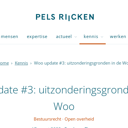
mensen
expertise
actueel
kennis
werken 
ome
›
Kennis
›
Woo update #3: uitzonderingsgronden in de W
ate #3: uitzonderingsgrond
Woo
Bestuursrecht
·
Open overheid