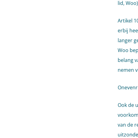
lid, Woo)
Artikel 
erbij he
langer ge
Woo bepa
belang v
nemen va
Onevenred
Ook de u
voorkome
van de r
uitzonde