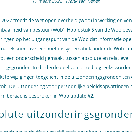
17 maart 2022
·
Frank van Tienen
 2022 treedt de Wet open overheid (Woo) in werking en verv
baarheid van bestuur (Wob). Hoofdstuk 5 van de Woo beva
ringen op het uitgangspunt van de Woo dat informatie open
matiek komt overeen met de systematiek onder de Wob: oo
t een onderscheid gemaakt tussen absolute en relatieve
ringsgronden. In dit derde deel van onze blogreeks worden
jkste wijzigingen toegelicht in de uitzonderingsgronden ten
ob. De uitzondering voor persoonlijke beleidsopvattingen
ern beraad is besproken in
Woo update #2
.
olute uitzonderingsgronde