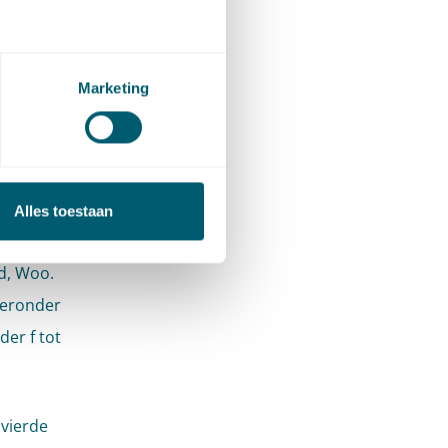
en onder
Marketing
 en met
ot en
Alles toestaan
b zijn
id, Woo.
Hieronder
er f tot
 vierde