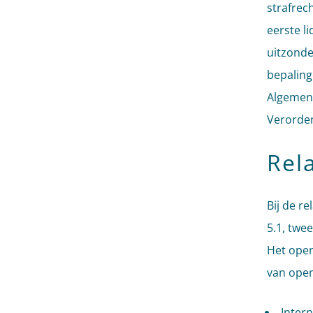
strafrec
eerste l
uitzonder
bepaling
Algemene
Verorde
Rel
Bij de r
5.1, twe
Het open
van open
Intern