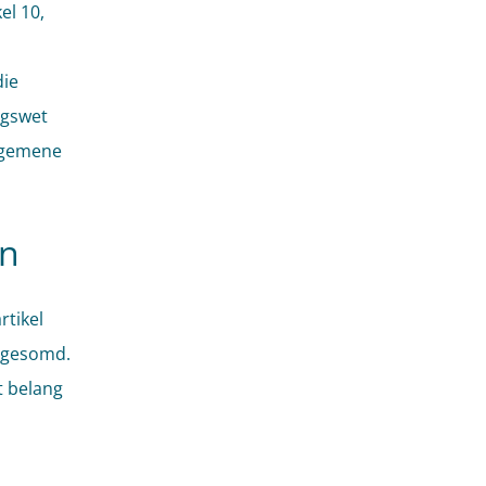
el 10,
die
ngswet
lgemene
en
rtikel
opgesomd.
t belang