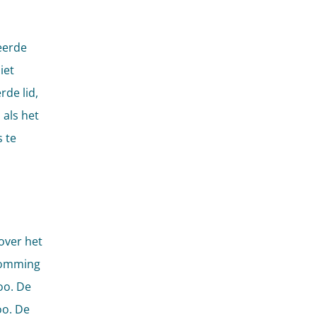
eerde
iet
rde lid,
 als het
 te
over het
somming
oo. De
oo. De