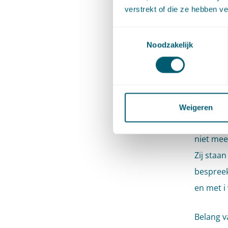
verstrekt of die ze hebben v
Een aant
Toestemmingsselectie
a tot en 
Noodzakelijk
grotende
e van ar
met i van
Weigeren
De uitzo
niet mee
Zij staan
bespreek
en met i 
Belang v