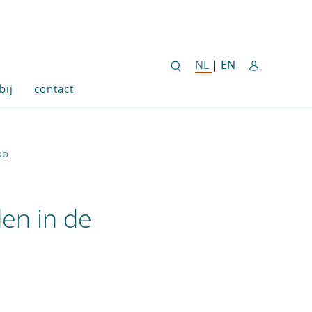
ENGLISH SITE 
NL
NEDERLANDSE SITE
|
EN
bij
contact
oo
en in de