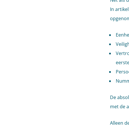
Net als 
In artike
opgeno
Eenhei
Veilig
Vertro
eerste
Persoo
Nummer
De abso
met de a
Alleen d