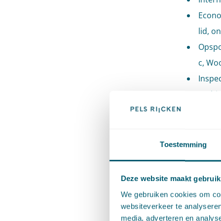
Econom
lid, o
Opspor
c, Wo
Inspec
Eerbie
e, Wo
Overig
Woo)
Toestemming
Besche
Bevei
Deze website maakt gebruik
(artik
We gebruiken cookies om cont
Goed f
websiteverkeer te analyseren
media, adverteren en analys
Woo)