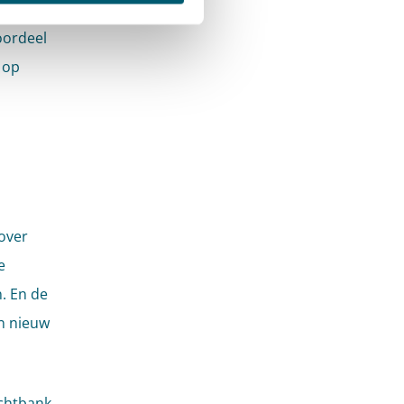
an de
oordeel
 op
over
e
. En de
n nieuw
echtbank