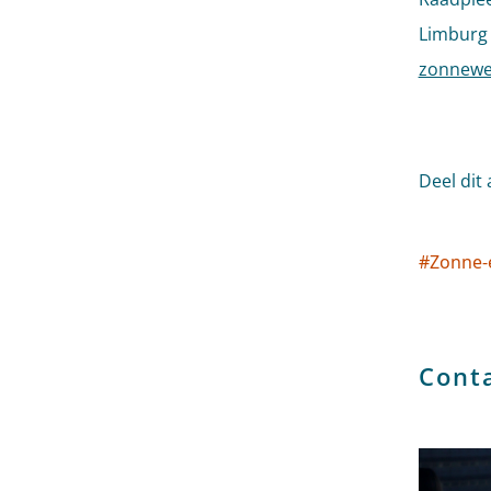
Limburg 
zonnewei
Deel dit 
#
Zonne-
Socia
Cont