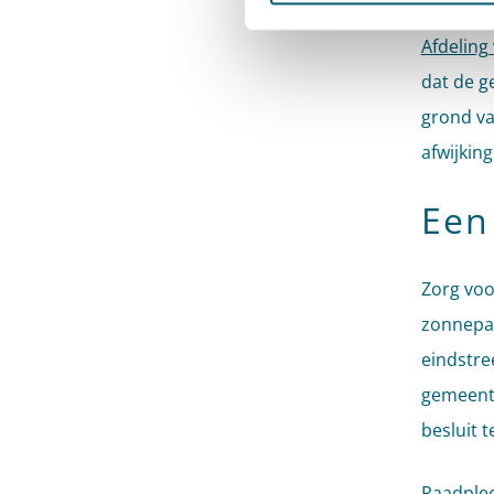
plaatsge
Afdeling 
dat de g
grond v
afwijkin
Een 
Zorg voo
zonnepar
eindstre
gemeente
besluit 
Raadple