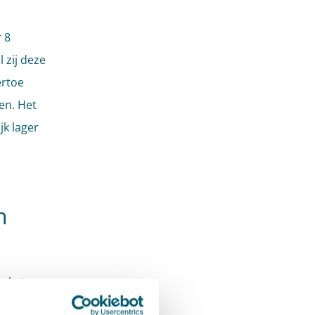
 8
 zij deze
ertoe
en. Het
jk lager
n
n het
uur- en