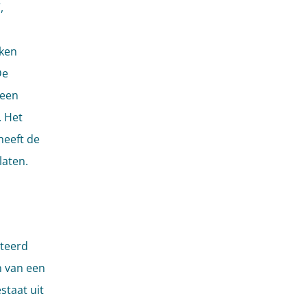
,
kken
De
 een
. Het
heeft de
laten.
nteerd
n van een
staat uit