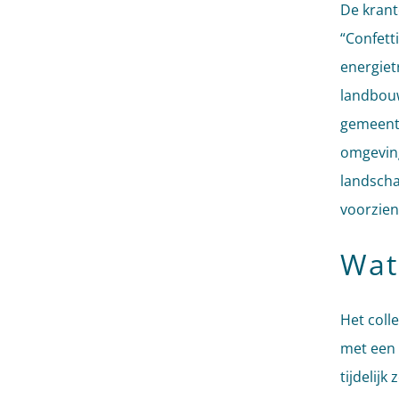
De krant
“Confett
energiet
landbouw
gemeente
omgeving
landscha
voorzien
Wat
Het coll
met een 
tijdelij