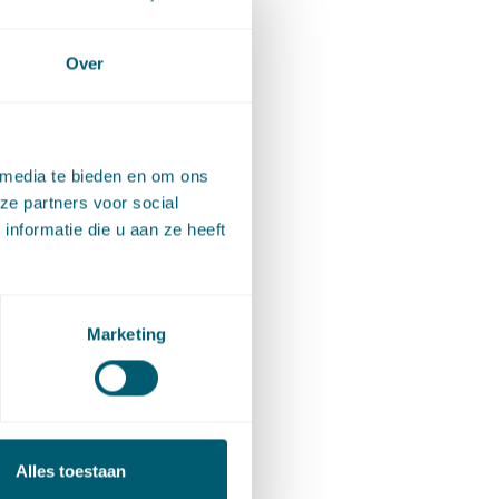
ngetast.
 dat het
Over
 media te bieden en om ons
zoekster
ze partners voor social
et
nformatie die u aan ze heeft
atuur-
rechter
Marketing
ntuele
anleg van
Alles toestaan
n