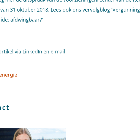
van 31 oktober 2018. Lees ook ons vervolgblog
'Vergunning
de: afdwingbaar?'
artikel via
LinkedIn
en
e-mail
energie
l tags
act