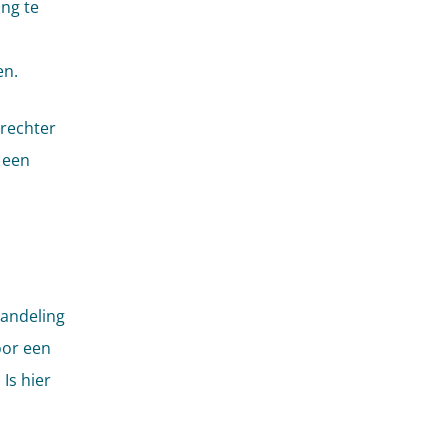
ng te
en.
nrechter
 een
handeling
oor een
Is hier