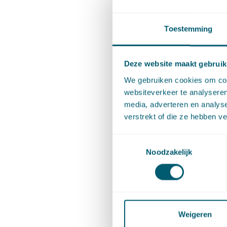
landsch
Verzoeks
Toestemming
voorgen
landscha
Deze website maakt gebruik
We gebruiken cookies om cont
Wat oord
websiteverkeer te analyseren
maakt da
media, adverteren en analys
verstrekt of die ze hebben v
standpun
en lands
Toestemmingsselectie
overweeg
Noodzakelijk
afwijkin
gebruik 
ruimteli
Weigeren
een zonn