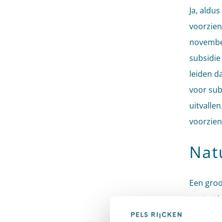
Ja, aldu
voorzien
november
subsidie
leiden d
voor sub
uitvalle
voorzien
Nat
Een groo
aantasti
gebied. 