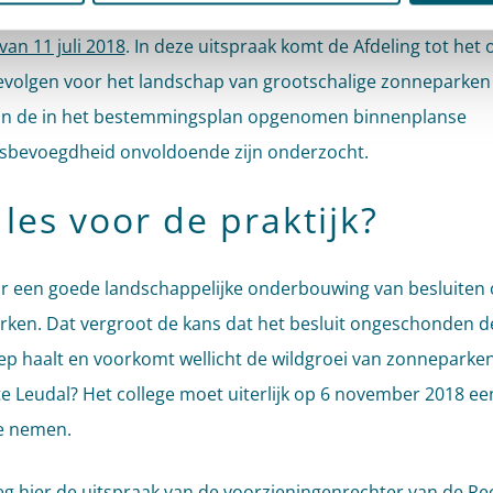
vonden. Een logisch oordeel, zo blijkt ook uit de
uitspraak v
van 11 juli 2018
. In deze uitspraak komt de Afdeling tot het 
evolgen voor het landschap van grootschalige zonneparken
an de in het bestemmingsplan opgenomen binnenplanse
gsbevoegdheid onvoldoende zijn onderzocht.
les voor de praktijk?
r een goede landschappelijke onderbouwing van besluiten 
ken. Dat vergroot de kans dat het besluit ongeschonden d
ep haalt en voorkomt wellicht de wildgroei van zonneparken
 Leudal? Het college moet uiterlijk op 6 november 2018 ee
te nemen.
eg
hier
de uitspraak van de voorzieningenrechter van de R