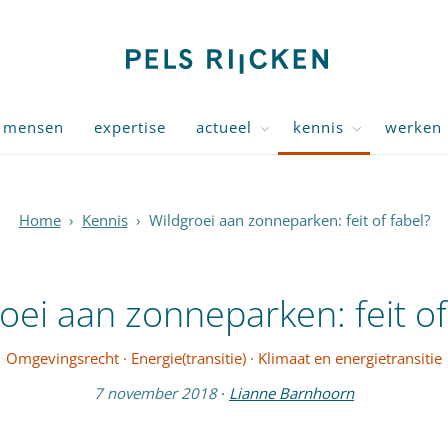
mensen
expertise
actueel
kennis
werken 
Home
›
Kennis
›
Wildgroei aan zonneparken: feit of fabel?
oei aan zonneparken: feit of
Omgevingsrecht
·
Energie(transitie)
·
Klimaat en energietransitie
7 november 2018
·
Lianne Barnhoorn