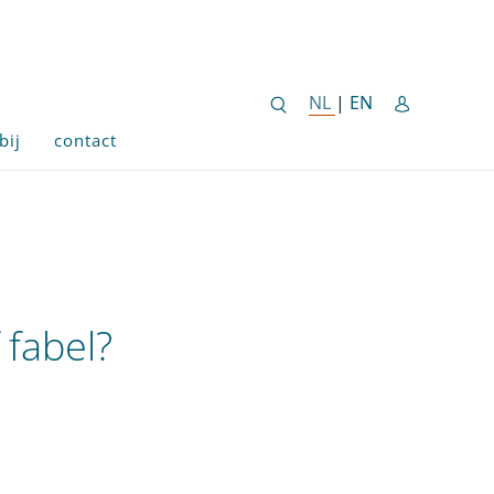
ENGLISH SITE 
NL
NEDERLANDSE SITE
|
EN
bij
contact
 fabel?