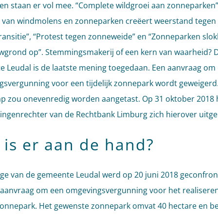
en staan er vol mee. “Complete wildgroei aan zonneparken”
i van windmolens en zonneparken creëert weerstand tegen
ransitie”, “Protest tegen zonneweide” en “Zonneparken slo
grond op”. Stemmingsmakerij of een kern van waarheid? 
 Leudal is de laatste mening toegedaan. Een aanvraag om
svergunning voor een tijdelijk zonnepark wordt geweigerd
p zou onevenredig worden aangetast. Op 31 oktober 2018 
ingenrechter van de Rechtbank Limburg zich hierover uitge
 is er aan de hand?
ege van de gemeente Leudal werd op 20 juni 2018 geconfro
aanvraag om een omgevingsvergunning voor het realisere
k zonnepark. Het gewenste zonnepark omvat 40 hectare en be