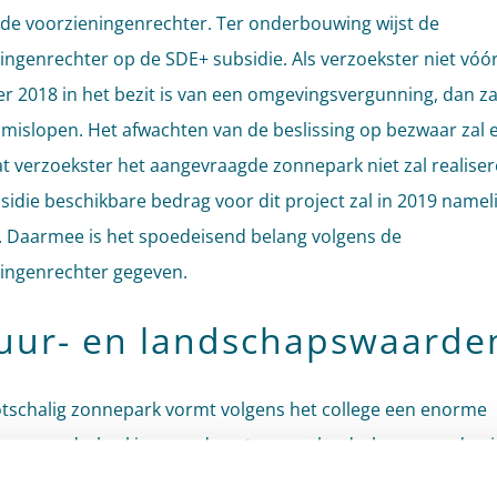
s de voorzieningenrechter. Ter onderbouwing wijst de
ingenrechter op de SDE+ subsidie. Als verzoekster niet vóór
 2018 in het bezit is van een omgevingsvergunning, dan zal
 mislopen. Het afwachten van de beslissing op bezwaar zal 
at verzoekster het aangevraagde zonnepark niet zal realiser
sidie beschikbare bedrag voor dit project zal in 2019 nameli
n. Daarmee is het spoedeisend belang volgens de
ingenrechter gegeven.
uur- en landschapswaarde
tschalig zonnepark vormt volgens het college een enorme
ng en onderbreking van de natuur- en landschapswaarden i
Het college vindt dat onvoldoende is aangetoond dat de nat