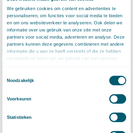
De concept-RES: monitoring en afwegingskaders
We gebruiken cookies om content en advertenties te
·
6 mei 2020
Edward Brans
en
Marije van Mannekes
personaliseren, om functies voor social media te bieden
en om ons websiteverkeer te analyseren. Ook delen we
informatie over uw gebruik van onze site met onze
Energie(transitie)
·
Klimaat en energietransitie
partners voor social media, adverteren en analyse. Deze
Nieuwe deadline RES en lessen uit studie
partners kunnen deze gegevens combineren met andere
Zeeland
informatie die u aan ze heeft verstrekt of die ze hebben
·
16 april 2020
Lianne Barnhoorn
en
Marije van Mannekes
verzameld op basis van uw gebruik van hun services.
Toestemmingsselectie
Omgevingsrecht
·
Energie(transitie)
·
Klimaat en energietransitie
Noodzakelijk
Verminderde CO2-reductie geen steekhoudend
argument in zaak tegen realisatie zonnepark
·
Voorkeuren
6 februari 2020
Lianne Barnhoorn
en
Marije van Mannekes
Statistieken
Energie(transitie)
·
Klimaat en energietransitie
RES Handreiking 1.1. als handvat voor de