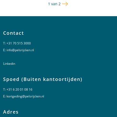
Volgende pagina
Pagina
1 van 2
Contact
T:
+31 70 515 3000
E:
info@pelsrijcken.nl
Linkedin
Spoed (Buiten kantoortijden)
T:
+31 6 20 01 08 16
E:
kortgeding@pelsrijcken.nl
Adres