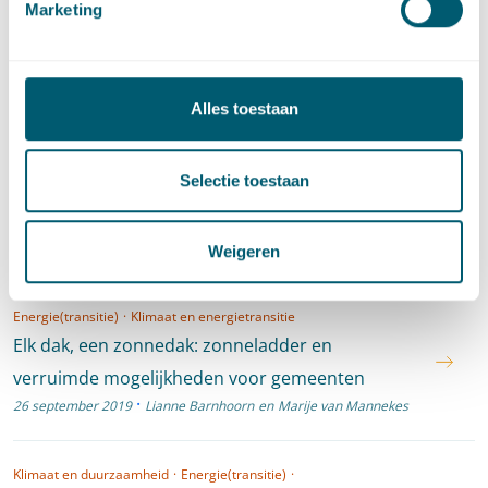
regionale energietransitie
Marketing
·
11 december 2019
Edward Brans
en
Marije van Mannekes
Energie(transitie)
·
Klimaat en energietransitie
Alles toestaan
Nut en noodzaak van de milieueffectrapportage
bij het opstellen van de Regionale
Selectie toestaan
Energiestrategie (RES)
·
20 november 2019
Marije van Mannekes
en
Aart Jan van der Ven
Weigeren
Energie(transitie)
·
Klimaat en energietransitie
Elk dak, een zonnedak: zonneladder en
verruimde mogelijkheden voor gemeenten
·
26 september 2019
Lianne Barnhoorn
en
Marije van Mannekes
Klimaat en duurzaamheid
·
Energie(transitie)
·