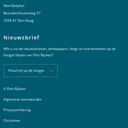
New Babylon
Bezuidenhoutseweg 57
2594 AC Den Haag
Nieuwsbrief
Wilt u via de nieuwsbrieven, whitepapers, blogs en evenementen op de
hoogte blijven van Pels Rijcken?
Houd mij op de hoogte
© Pels Rijcken
Juridische informatie
Algemene voorwaarden
Privacyverklaring
Disclaimer