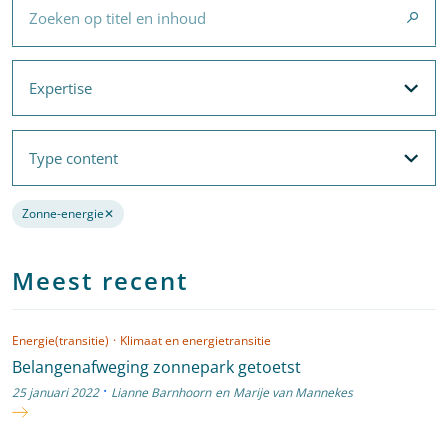
Expertise
Expertise
Filteropties
Met filters voor
Expertise
en
Thema's
Type content
Type content
Filteropties
Zonne-energie
✕
Verwijder de filter
Meest recent
Energie(transitie)
·
Klimaat en energietransitie
Belangenafweging zonnepark getoetst
·
25 januari 2022
Lianne Barnhoorn
en
Marije van Mannekes