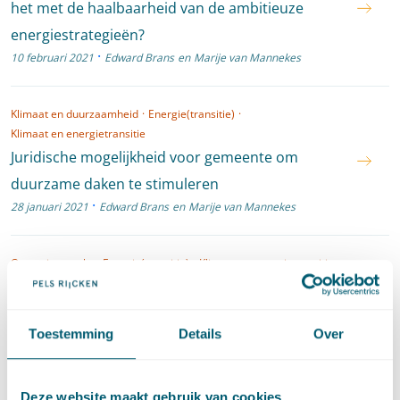
het met de haalbaarheid van de ambitieuze
energiestrategieën?
·
10 februari 2021
Edward Brans
en
Marije van Mannekes
Klimaat en duurzaamheid
·
Energie(transitie)
·
Klimaat en energietransitie
Juridische mogelijkheid voor gemeente om
duurzame daken te stimuleren
·
28 januari 2021
Edward Brans
en
Marije van Mannekes
Omgevingsrecht
·
Energie(transitie)
·
Klimaat en energietransitie
Zonneparken? Let op verplichting tot creëren
draagvlak in gemeentelijk of provinciaal beleid
·
Toestemming
Details
Over
6 mei 2020
Lianne Barnhoorn
en
Marije van Mannekes
Omgevingsrecht
·
Energie(transitie)
·
Klimaat en energietransitie
Deze website maakt gebruik van cookies