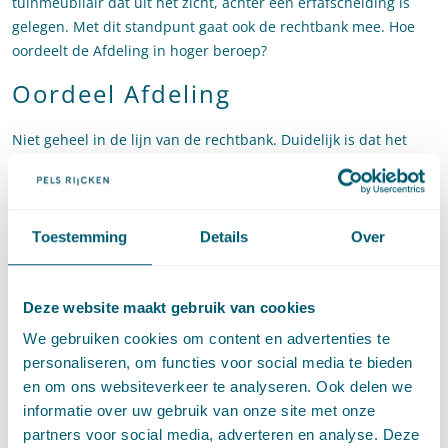
tuinmeubilair dat uit het zicht, achter een erfafscheiding is
gelegen. Met dit standpunt gaat ook de rechtbank mee. Hoe
oordeelt de Afdeling in hoger beroep?
Oordeel Afdeling
Niet geheel in de lijn van de rechtbank. Duidelijk is dat het
tuinmeubilair een bouwwerk is, waarvoor een
omgevingsvergunning is vereist. Uit artikel 2.10, eerste lid,
aanhef en onder d, van de Wet algemene bepalingen
omgevingsrecht (Wabo) volgt dat een bouwwerk aan redelijke
Toestemming
Details
Over
eisen van welstand moet worden getoetst. De welstandsnota
"Gorinchem 2013" vermeldt dat in het tot beschermd
stadsgezicht aangewezen gebied voor alle typen bouwwerken
Deze website maakt gebruik van cookies
redelijke eisen van welstand gelden. Hoewel het
We gebruiken cookies om content en advertenties te
Beeldkwaliteitsplan geen specifieke richtlijnen en
personaliseren, om functies voor social media te bieden
aanbevelingen bevat voor tuinmeubilair, bevat het wel een
en om ons websiteverkeer te analyseren. Ook delen we
criterium voor zogenoemde ‘toegevoegde bouwkundige
informatie over uw gebruik van onze site met onze
constructies’. Daarbij worden als voorbeeld reclames, luifels
partners voor social media, adverteren en analyse. Deze