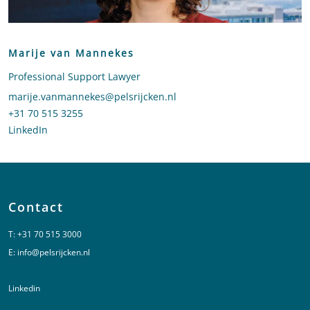
Marije van Mannekes
Professional Support Lawyer
Stuur een e-mail naar Marije van Mannekes
marije.vanmannekes@pelsrijcken.nl
Bel naar Marije van Mannekes
+31 70 515 3255
LinkedIn
profiel van Marije van Mannekes
Contact
T:
+31 70 515 3000
E:
info@pelsrijcken.nl
Linkedin