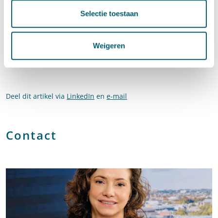
college heeft de omgevingsvergunning in redelijkheid kunnen
verlenen.
Selectie toestaan
Raadpleeg
hier
de uitspraak van de Afdeling van 1 mei 2019.
Lees ook ons
eerder verschenen blog
over monumenten en
Weigeren
duurzaamheid.
Deel dit artikel via
LinkedIn
en
e-mail
Contact