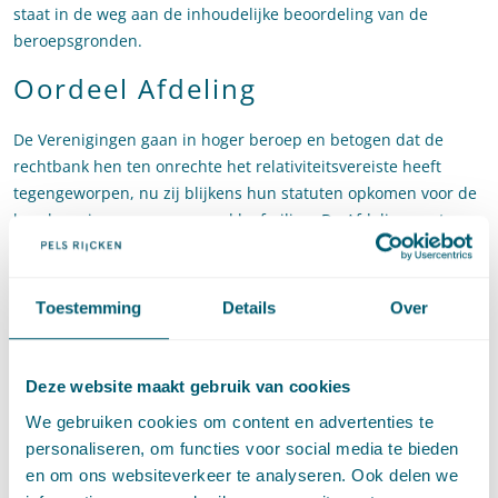
staat in de weg aan de inhoudelijke beoordeling van de
beroepsgronden.
Oordeel Afdeling
De Verenigingen gaan in hoger beroep en betogen dat de
rechtbank hen ten onrechte het relativiteitsvereiste heeft
tegengeworpen, nu zij blijkens hun statuten opkomen voor de
bescherming van een gezond leefmilieu. De Afdeling gaat mee
in dit betoog. De veiligheidsnormen voor regionale
waterkeringen beogen bescherming te bieden tegen
overstromingen. Bescherming tegen overstromingen dient de
Toestemming
Details
Over
belangen van ingezetenen van het Rijnmondgebied en
omgeving bij het behouden van een gezond leefmilieu, en
bevordert de natuur- en landschapsbescherming. Dit zijn
Deze website maakt gebruik van cookies
belangen die door de statuten van de Verenigingen worden
We gebruiken cookies om content en advertenties te
behartigd. De door de Verenigingen ingeroepen rechtsregel –
personaliseren, om functies voor social media te bieden
namelijk de veiligheidsnormen voor regionale waterkeringen –
en om ons websiteverkeer te analyseren. Ook delen we
strekt dus eveneens tot bescherming van de belangen van de