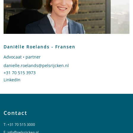
Daniëlle Roelands - Fransen
Advocaat • partner
Stuur een e-mail naar Daniëlle Roelands - Fransen
danielle.roelands@pelsrijcken.nl
Bel naar Daniëlle Roelands - Fransen
+31 70 515 3973
LinkedIn
profiel van Daniëlle Roelands - Fransen
Contact
T:
+31 70 515 3000
E:
info@pelsrijcken.nl