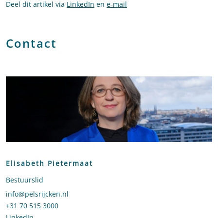
Deel dit artikel via
LinkedIn
en
e-mail
Contact
Elisabeth Pietermaat
Bestuurslid
Stuur een e-mail naar Elisabeth Pietermaat
info@pelsrijcken.nl
Bel naar Elisabeth Pietermaat
+31 70 515 3000
LinkedIn
profiel van Elisabeth Pietermaat