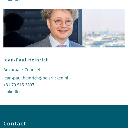
Jean-Paul Heinrich
Advocaat • Counsel
Stuur een e-mail naar Jean-Paul Heinrich
jean-paul.heinrich@pelsrijcken.nl
Bel naar Jean-Paul Heinrich
+31 70 515 3897
LinkedIn
profiel van Jean-Paul Heinrich
Contact