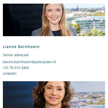
Lianne Barnhoorn
Senior advocaat
Stuur een e-mail naar Lianne Barnhoorn
lianne.barnhoorn@pelsrijcken.nl
Bel naar Lianne Barnhoorn
+31 70 515 3466
LinkedIn
profiel van Lianne Barnhoorn