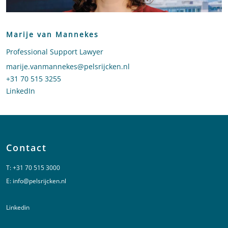
Marije van Mannekes
Professional Support Lawyer
Stuur een e-mail naar Marije van Mannekes
marije.vanmannekes@pelsrijcken.nl
Bel naar Marije van Mannekes
+31 70 515 3255
LinkedIn
profiel van Marije van Mannekes
Contact
T:
+31 70 515 3000
E:
info@pelsrijcken.nl
Linkedin