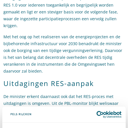
RES 1.0 voor iedereen toegankelijk en begrijpelijk worden
gemaakt en ligt er een steviger basis voor de volgende fase,
waar de ingezette participatieprocessen een vervolg zullen
krijgen.
Met het oog op het realiseren van de energieprojecten en de
bijbehorende infrastructuur voor 2030 benadrukt de minister
ook de borging van een tijdige vergunningverlening. Daarvoor
is het van belang dat decentrale overheden de RES tijdig
verankeren in de instrumenten die de Omgevingswet hen
daarvoor zal bieden.
Uitdagingen RES-aanpak
De minister erkent daarnaast ook dat het RES-proces met
uitdagingen is omgeven. Uit de PBL-monitor blijkt weliswaar
dat het in het Klimaatakkoord gestelde doel van 35 TWh aan
duurzame energie binnen bereik is, of het doel daadwerkelijk
tijdig en gedragen wordt gerealiseerd is op dit moment echter