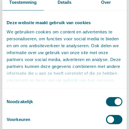
Toestemming
Details
Over
nog moeilijk in te schatten.
Er moet nog veel gebeuren waar het gaat om het concretiseren
van de ambities, het integraal afwegen van keuzes, het
Deze website maakt gebruik van cookies
doorlopen van besluitvorming met volksvertegenwoordigers,
We gebruiken cookies om content en advertenties te
het regelen van participatie en draagvlak en het daadwerkelijk
personaliseren, om functies voor social media te bieden
op het net krijgen van de duurzame energie, aldus de
en om ons websiteverkeer te analyseren. Ook delen we
minister. Overigens worden de regio’s nu ook geacht het
informatie over uw gebruik van onze site met onze
onderwerp energiebesparing in de gebouwde omgeving in
partners voor social media, adverteren en analyse. Deze
hun RES 1.0 op te nemen. De regio’s hebben dit onderwerp in
partners kunnen deze gegevens combineren met andere
eerdere fases nog niet inzichtelijk gemaakt. Ook hier is dus
informatie die u aan ze heeft verstrekt of die ze hebben
nog werk aan de winkel.
verzameld op basis van uw gebruik van hun services.
Bovendien blijkt uit de concept-RES’en, de PBL-analyse
daarvan en uit de gevoerde bestuurlijke gesprekken dat zich
Toestemmingsselectie
knelpunten voordoen ten aanzien van de onderwerpen
Noodzakelijk
netcapaciteit; SDE en maatschappelijke kosten; energie in
natuur en zon op daken. Naar aanleiding daarvan zijn vier
Voorkeuren
onafhankelijke werkgroepen opgericht die de betrokken
bestuurders van advies moeten voorzien, samengesteld uit