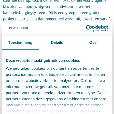
controle daarop. Ook moet er een loket komen voor vragen en
klachten van opdrachtgevers en adviseurs over het
kwaliteitsborgingsysteem. Dit is een greep uit een groter
pakket maatregelen dat momenteel wordt uitgewerkt en vanaf
1 januari 2023 geïmplementeerd wordt in de
beoordelingsrichtlijn BRL9500: de richtlijn die is ontwikkeld om
de kwaliteit van EnergiePrestatieAdvisering (EPA) te
Toestemming
Details
Over
waarborgen.
Energielabel ook voor
recreatiewoningen
Deze website maakt gebruik van cookies
We gebruiken cookies om content en advertenties te
In de verzamelbrief verheldert minister De Jonge
personaliseren, om functies voor social media te bieden
(Volkshuisvesting) dat de energielabelplicht ook geldt voor
en om ons websiteverkeer te analyseren. Ook delen we
recreatiewoningen die hij aanduidt als woningen die minder
informatie over uw gebruik van onze site met onze
dan vier maanden per jaar worden gebruikt. Op dit moment
partners voor social media, adverteren en analyse. Deze
vallen veel recreatiewoningen wel onder de energielabelplicht,
partners kunnen deze gegevens combineren met andere
maar hebben ze nog geen geregistreerd energielabel. Het
informatie die u aan ze heeft verstrekt of die ze hebben
hanteren van een uitzondering voor dit type woningen zou in
verzameld op basis van uw gebruik van hun services.