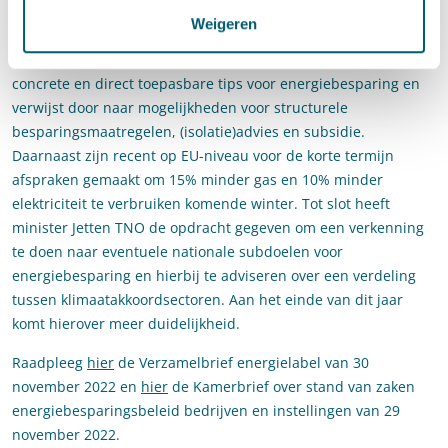
voorjaar gelanceerde energiebesparingscampagne
“Zet ook de
Weigeren
knop om”
geïntensiveerd. De campagne biedt burgers,
bedrijven (waaronder het mkb) en andere instellingen
concrete en direct toepasbare tips voor energiebesparing en
verwijst door naar mogelijkheden voor structurele
besparingsmaatregelen, (isolatie)advies en subsidie.
Daarnaast zijn recent op EU-niveau voor de korte termijn
afspraken gemaakt om 15% minder gas en 10% minder
elektriciteit te verbruiken komende winter. Tot slot heeft
minister Jetten TNO de opdracht gegeven om een verkenning
te doen naar eventuele nationale subdoelen voor
energiebesparing en hierbij te adviseren over een verdeling
tussen klimaatakkoordsectoren. Aan het einde van dit jaar
komt hierover meer duidelijkheid.
Raadpleeg
hier
de Verzamelbrief energielabel van 30
november 2022 en
hier
de Kamerbrief over stand van zaken
energiebesparingsbeleid bedrijven en instellingen van 29
november 2022.