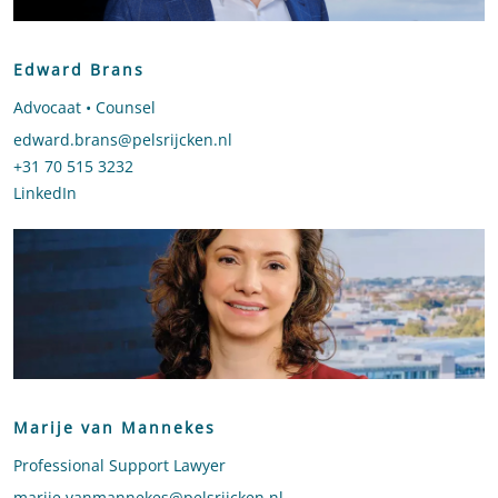
Edward Brans
Advocaat • Counsel
Stuur een e-mail naar Edward Brans
edward.brans@pelsrijcken.nl
Bel naar Edward Brans
+31 70 515 3232
LinkedIn
profiel van Edward Brans
Marije van Mannekes
Professional Support Lawyer
Stuur een e-mail naar Marije van Mannekes
marije.vanmannekes@pelsrijcken.nl