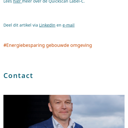
Lees
hier
meer over de Quickscan Label-C.
Deel dit artikel via
LinkedIn
en
e-mail
#
Energiebesparing gebouwde omgeving
Social tags
Contact