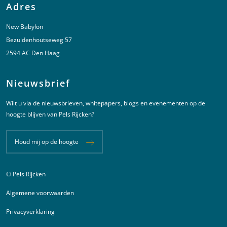
Adres
New Babylon
Bezuidenhoutseweg 57
2594 AC Den Haag
Nieuwsbrief
Wilt u via de nieuwsbrieven, whitepapers, blogs en evenementen op de
hoogte blijven van Pels Rijcken?
Houd mij op de hoogte
© Pels Rijcken
Juridische informatie
Algemene voorwaarden
Privacyverklaring