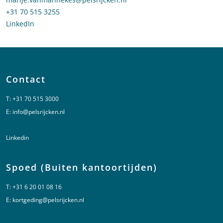
Bel naar Marije van Mannekes
+31 70 515 3255
LinkedIn
profiel van Marije van Mannekes
Contact
T:
+31 70 515 3000
E:
info@pelsrijcken.nl
Linkedin
Spoed (Buiten kantoortijden)
T:
+31 6 20 01 08 16
E:
kortgeding@pelsrijcken.nl