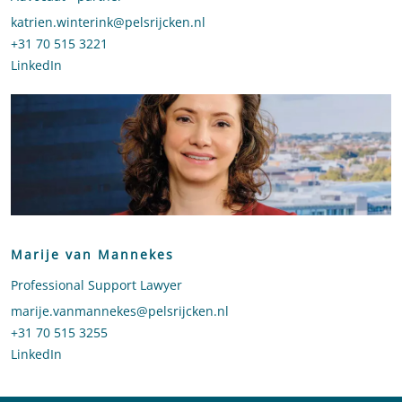
Stuur een e-mail naar Katrien Winterink
katrien.winterink@pelsrijcken.nl
Bel naar Katrien Winterink
+31 70 515 3221
LinkedIn
profiel van Katrien Winterink
Marije van Mannekes
Professional Support Lawyer
Stuur een e-mail naar Marije van Mannekes
marije.vanmannekes@pelsrijcken.nl
Bel naar Marije van Mannekes
+31 70 515 3255
LinkedIn
profiel van Marije van Mannekes