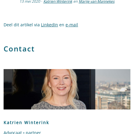
13 mei 2020
·
Katrien Winterink
en
Marije van Mannekes
Deel dit artikel via
LinkedIn
en
e-mail
Contact
Katrien Winterink
Advocaat • partner