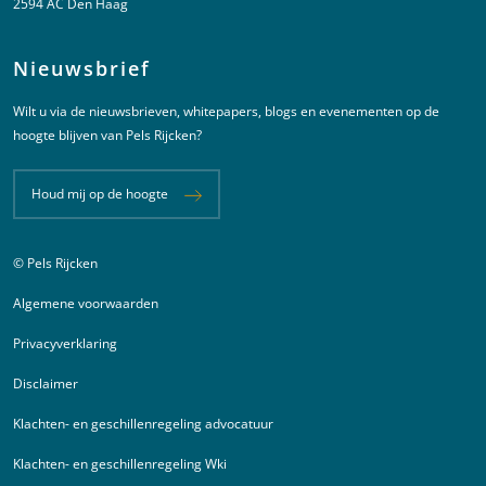
2594 AC Den Haag
Nieuwsbrief
Wilt u via de nieuwsbrieven, whitepapers, blogs en evenementen op de
hoogte blijven van Pels Rijcken?
Houd mij op de hoogte
© Pels Rijcken
Juridische informatie
Algemene voorwaarden
Privacyverklaring
Disclaimer
Klachten- en geschillenregeling advocatuur
Klachten- en geschillenregeling Wki