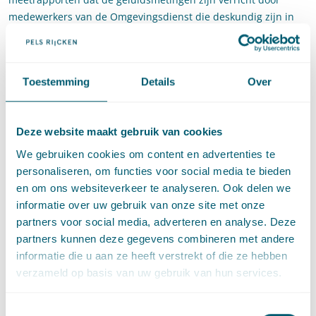
medewerkers van de Omgevingsdienst die deskundig zijn in
en opgeleid zijn voor het uitvoeren van geluidsmetingen.
Daarnaast mag het college op het advies van een deskundige
afgaan, nadat 1) het college is nagegaan of dit advies op
Toestemming
Details
Over
zorgvuldige wijze tot stand is gekomen; 2) de redenering
daarin begrijpelijk is en 3) de getrokken conclusies daarop
aansluiten. Deze verplichting vloeit voort uit de artikelen 3:2
Deze website maakt gebruik van cookies
en 3:9 van de Awb (de vergewisplicht). Pas wanneer er
concrete aanknopingspunten naar voren worden gebracht op
We gebruiken cookies om content en advertenties te
basis waarvan twijfel zou bestaan over (één of meerdere van)
personaliseren, om functies voor social media te bieden
voornoemde voorwaarden, mag het college niet zonder nadere
en om ons websiteverkeer te analyseren. Ook delen we
motivering op het advies van een deskundige afgaan. Zo nodig
informatie over uw gebruik van onze site met onze
kan dan aan de deskundige een reactie worden gevraagd op
partners voor social media, adverteren en analyse. Deze
wat tegen zijn advies is aangevoerd.
partners kunnen deze gegevens combineren met andere
informatie die u aan ze heeft verstrekt of die ze hebben
Concrete aanknopingspunten ontbreken
verzameld op basis van uw gebruik van hun services.
In deze zaak ontbreken die concrete aanknopingspunten
echter. Waar het gaat om de regen tijdens de meetdagen blijkt
Toestemmingsselectie