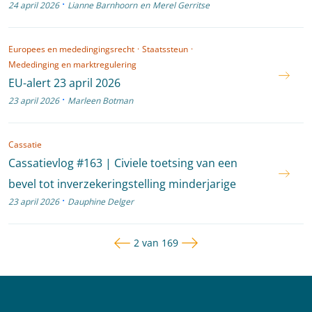
·
24 april 2026
Lianne Barnhoorn
en
Merel Gerritse
Europees en mededingingsrecht
·
Staatssteun
·
Mededinging en marktregulering
EU-alert 23 april 2026
·
23 april 2026
Marleen Botman
Cassatie
Cassatievlog #163 | Civiele toetsing van een
bevel tot inverzekeringstelling minderjarige
·
23 april 2026
Dauphine Delger
Vorige pagina
Volgende pagina
Pagina
2 van 169