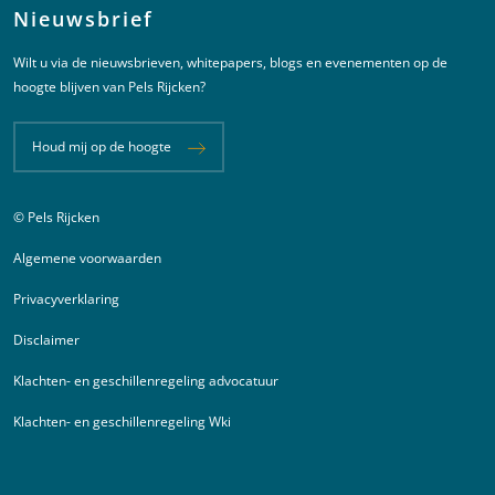
Nieuwsbrief
Wilt u via de nieuwsbrieven, whitepapers, blogs en evenementen op de
hoogte blijven van Pels Rijcken?
Houd mij op de hoogte
© Pels Rijcken
Juridische informatie
Algemene voorwaarden
Privacyverklaring
Disclaimer
Klachten- en geschillenregeling advocatuur
Klachten- en geschillenregeling Wki