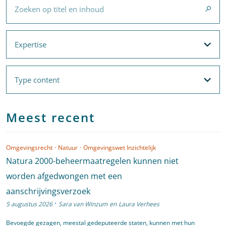
Expertise
Expertise
Filteropties
Met filters voor
Expertise
en
Thema's
Type content
Type content
Filteropties
Meest recent
Omgevingsrecht
·
Natuur
·
Omgevingswet Inzichtelijk
Natura 2000-beheermaatregelen kunnen niet
worden afgedwongen met een
aanschrijvingsverzoek
·
5 augustus 2026
Sara van Winzum
en
Laura Verhees
Bevoegde gezagen, meestal gedeputeerde staten, kunnen met hun