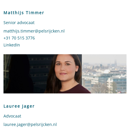
Matthijs Timmer
Senior advocaat
Stuur een e-mail naar Matthijs Timmer
matthijs.timmer@pelsrijcken.nl
Bel naar Matthijs Timmer
+31 70 515 3776
LinkedIn
profiel van Matthijs Timmer
Lauree Jager
Advocaat
Stuur een e-mail naar Lauree Jager
lauree.jager@pelsrijcken.nl