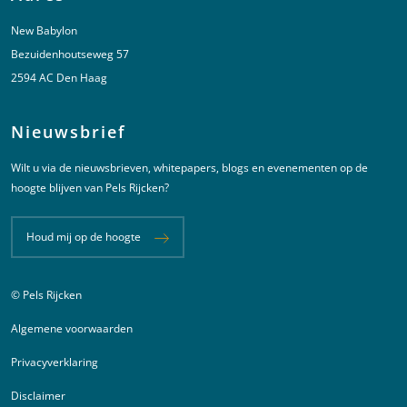
New Babylon
Bezuidenhoutseweg 57
2594 AC Den Haag
Nieuwsbrief
Wilt u via de nieuwsbrieven, whitepapers, blogs en evenementen op de
hoogte blijven van Pels Rijcken?
Houd mij op de hoogte
© Pels Rijcken
Juridische informatie
Algemene voorwaarden
Privacyverklaring
Disclaimer