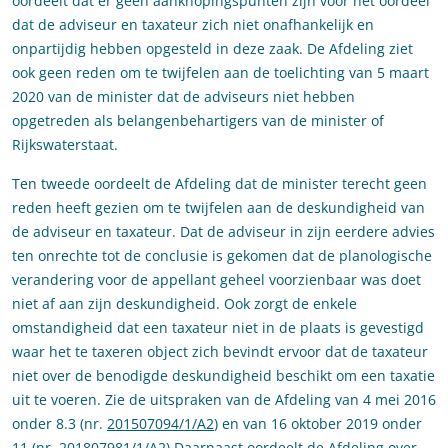
oordeelt dat er geen aanknopingspunten zijn voor het oordeel
dat de adviseur en taxateur zich niet onafhankelijk en
onpartijdig hebben opgesteld in deze zaak. De Afdeling ziet
ook geen reden om te twijfelen aan de toelichting van 5 maart
2020 van de minister dat de adviseurs niet hebben
opgetreden als belangenbehartigers van de minister of
Rijkswaterstaat.
Ten tweede oordeelt de Afdeling dat de minister terecht geen
reden heeft gezien om te twijfelen aan de deskundigheid van
de adviseur en taxateur. Dat de adviseur in zijn eerdere advies
ten onrechte tot de conclusie is gekomen dat de planologische
verandering voor de appellant geheel voorzienbaar was doet
niet af aan zijn deskundigheid. Ook zorgt de enkele
omstandigheid dat een taxateur niet in de plaats is gevestigd
waar het te taxeren object zich bevindt ervoor dat de taxateur
niet over de benodigde deskundigheid beschikt om een taxatie
uit te voeren. Zie de uitspraken van de Afdeling van 4 mei 2016
onder 8.3 (nr.
201507094/1/A2
) en van 16 oktober 2019 onder
11 (nr,
201807981/1/A2
) Daarnaast oordeelt de Afdeling over