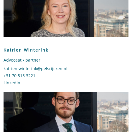
Katrien Winterink
Advocaat • partner
Stuur een e-mail naar Katrien Winterink
katrien.winterink@pelsrijcken.nl
Bel naar Katrien Winterink
+31 70 515 3221
LinkedIn
profiel van Katrien Winterink