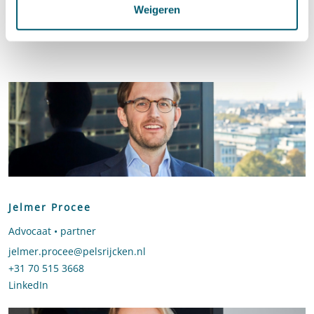
Weigeren
Contact
Jelmer Procee
Advocaat • partner
Stuur een e-mail naar Jelmer Procee
jelmer.procee@pelsrijcken.nl
Bel naar Jelmer Procee
+31 70 515 3668
LinkedIn
profiel van Jelmer Procee