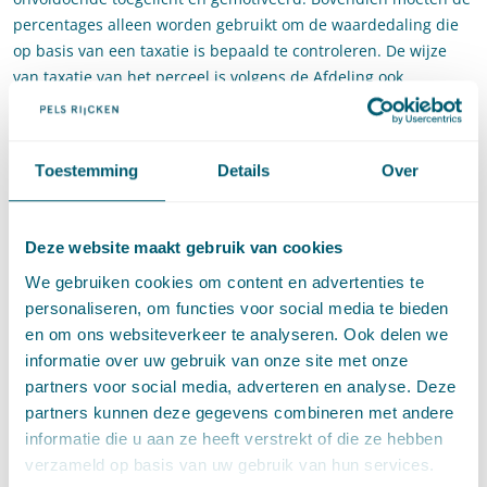
percentages alleen worden gebruikt om de waardedaling die
op basis van een taxatie is bepaald te controleren. De wijze
van taxatie van het perceel is volgens de Afdeling ook
onvoldoende inzichtelijk gemaakt. In het taxatierapport
worden schadefactoren gemeld die bij de taxatie zijn
betrokken, maar geen inzicht wordt gegeven in hoe deze
Toestemming
Details
Over
verschillende schadefactoren hebben bijgedragen aan de
waardevermindering van het perceel.
Deze website maakt gebruik van cookies
Het beroep van de appellant slaagt. De Afdeling ziet
aanleiding om, op grond van artikel 8:41a, zelf in de zaak te
We gebruiken cookies om content en advertenties te
voorzien. Met behulp van een door de Afdeling op grond van
personaliseren, om functies voor social media te bieden
artikel 8:47 Awb zelf aangestelde deskundige, stelt de Afdeling
en om ons websiteverkeer te analyseren. Ook delen we
de waarde van het perceel vast en bepaalt de Afdeling het
informatie over uw gebruik van onze site met onze
bedrag van de nadeelcompensatie. De nadeelcompensatie
partners voor social media, adverteren en analyse. Deze
wordt uiteindelijk door de Afdeling vastgesteld op een bedrag
partners kunnen deze gegevens combineren met andere
van € 66.250,= in plaats van het door de minister besloten
informatie die u aan ze heeft verstrekt of die ze hebben
bedrag van € 9.250,=.
verzameld op basis van uw gebruik van hun services.