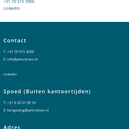
Bel naar Lauree Jager
+31 70 515 3906
LinkedIn
profiel van Lauree Jager
Contact
T:
+31 70 515 3000
E:
info@pelsrijcken.nl
Linkedin
Spoed (Buiten kantoortijden)
T:
+31 6 20 01 08 16
E:
kortgeding@pelsrijcken.nl
Adres