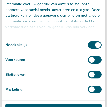
informatie over uw gebruik van onze site met onze
landbouwsector. In deze Europese verordening is namelijk een
partners voor social media, adverteren en analyse. Deze
algemene uitzondering op de Europese mededingingsregels
partners kunnen deze gegevens combineren met andere
binnen de landbouwsector geïntroduceerd voor de situatie dat
informatie die u aan ze heeft verstrekt of die ze hebben
producenten samenwerkingen aangaan om bepaalde
verzameld op basis van uw gebruik van hun services.
toepassing van duurzaamheidsnormen te realiseren, zolang
de beperkingen op de mededinging maar noodzakelijk zijn
voor het behalen van de doelstellingen. Dit kader is een stuk
Toestemmingsselectie
Noodzakelijk
ruimer dan dat bestaat binnen de reguliere
mededingingsregels, waardoor binnen de landbouwsector een
stuk meer mogelijk zou moeten worden.
Voorkeuren
Door Europa heen zien we verder dat er verschillende
eigenstandige stappen worden gezet op het gebied van
Statistieken
duurzaamheid en mededinging. We noemen bijvoorbeeld de
“
Sustainability Sandbox
” in Griekenland, de “
Sustainability
Taskforce
” van de CMA, het Duitse “
Tierwohl initiatief
” en
Marketing
de
recente besluiten
van ACM in het kader van regionale
netbeheerders op basis van true internal pricing waarbij een
uniforme interne CO2-verrekenprijs wordt gehanteerd. Stuk