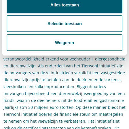
Alles toestaan
voor stuk initiatieven die illustratief zijn voor de nieuwe ruimte
die bestaat binnen de mededingingsrechtelijke kaders om
duurzaamheidsinitiatieven te gaan realiseren.
Selectie toestaan
In dit verband is met name het Tierwohl initiatief ook
interessant. Binnen dit Duitse samenwerkingsverband hebben
Weigeren
partners uit de agrarische sector, de vleesindustrie,
de foodretail en de gastronomie hun gezamenlijke
verantwoordelijkheid erkend voor veehouderij, diergezondheid
en dierenwelzijn. Als onderdeel van het Tierwohl initiatief zijn
de ontvangers van deze industrieën verplicht een vastgestelde
dierenwelzijnsprijs te betalen aan de deelnemende varkens-,
vleeskuiken- en kalkoenproducenten. Biggenhouders
ontvangen bijvoorbeeld een dierenwelzijnsvergoeding van een
fonds, waarin de deelnemers uit de foodretail en gastronomie
jaarlijks zo’n 30 miljoen euro storten. Op deze manier biedt het
Tierwohl initiatief boeren de financiële steun om maatregelen
te nemen om het veewelzijn te verbeteren. Het initiatief ziet
ook op de certificeringsaspecten van de ketenafspraken. Dit