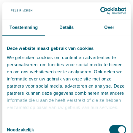
Onteigenen onder de Omgevingswet
Actualiteiten waterrecht
Toestemming
Details
Over
De middag wordt afgesloten met een paneldiscussie over de
Omgevingswet met sprekers die vanuit verschillende
invalshoeken (wetenschap, bestuursorgaan en advocatuur)
Deze website maakt gebruik van cookies
hun licht laten schijnen over prikkelende stellingen.
We gebruiken cookies om content en advertenties te
personaliseren, om functies voor social media te bieden
en om ons websiteverkeer te analyseren. Ook delen we
Deel dit artikel via
LinkedIn
en
e-mail
informatie over uw gebruik van onze site met onze
partners voor social media, adverteren en analyse. Deze
partners kunnen deze gegevens combineren met andere
#
Schade
·
#
Wabo
Social tags
informatie die u aan ze heeft verstrekt of die ze hebben
verzameld op basis van uw gebruik van hun services.
Toestemmingsselectie
Contact
Noodzakelijk