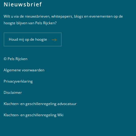
Nieuwsbrief
Wilt u via de nieuwsbrieven, whitepapers, blogs en evenementen op de
hoogte blijven van Pels Rijcken?
Houd mij op de hoogte
© Pels Rijcken
Juridische informatie
Algemene voorwaarden
Privacyverklaring
Disclaimer
Klachten- en geschillenregeling advocatuur
Klachten- en geschillenregeling Wki