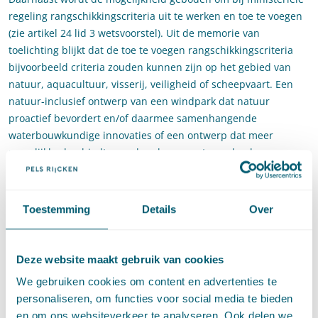
regeling rangschikkingscriteria uit te werken en toe te voegen
(zie artikel 24 lid 3 wetsvoorstel). Uit de memorie van
toelichting blijkt dat de toe te voegen rangschikkingscriteria
bijvoorbeeld criteria zouden kunnen zijn op het gebied van
natuur, aquacultuur, visserij, veiligheid of scheepvaart. Een
natuur-inclusief ontwerp van een windpark dat natuur
proactief bevordert en/of daarmee samenhangende
waterbouwkundige innovaties of een ontwerp dat meer
mogelijkheden biedt voor de scheepvaart zou dan hoger
gerangschikt kunnen worden. Of toevoeging van een dergelijke
criterium zinvol is, kan op deze wijze per windpark bezien
worden.
Toestemming
Details
Over
Vergelijkende toets met financieel bod
Een tweede verbeterpunt is blijkens het wetsvoorstel het
Deze website maakt gebruik van cookies
opnemen van de mogelijkheid van een financieel bod bij de
vergelijkende toets (artikel 25a – 25c van het wetsvoorstel). In
We gebruiken cookies om content en advertenties te
de huidige wet is het niet mogelijk de rangorde bij een
personaliseren, om functies voor social media te bieden
vergelijkende toets mede te bepalen aan de hand van een
en om ons websiteverkeer te analyseren. Ook delen we