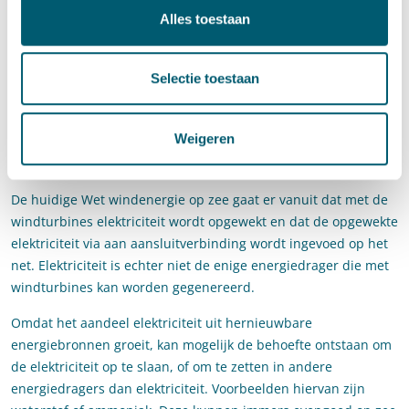
mogelijkheid om de wijze waarop een bod in een veiling wordt
Alles toestaan
uitgebracht en het tijdstip van betalen nader te kunnen
bepalen in de ministeriële regeling (zie artikel 25e). Artikel 25f
Selectie toestaan
van het wetsvoorstel bepaalt dat de minister de vergunning
verleent aan de aanvrager met het hoogste bod. Een aanvraag,
zonder bod, wordt afgewezen (artikel 25d wetsvoorstel).
Weigeren
Andere energiedragers
De huidige Wet windenergie op zee gaat er vanuit dat met de
windturbines elektriciteit wordt opgewekt en dat de opgewekte
elektriciteit via aan aansluitverbinding wordt ingevoed op het
net. Elektriciteit is echter niet de enige energiedrager die met
windturbines kan worden gegenereerd.
Omdat het aandeel elektriciteit uit hernieuwbare
energiebronnen groeit, kan mogelijk de behoefte ontstaan om
de elektriciteit op te slaan, of om te zetten in andere
energiedragers dan elektriciteit. Voorbeelden hiervan zijn