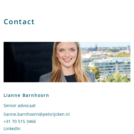
Contact
Lianne Barnhoorn
Senior advocaat
Stuur een e-mail naar Lianne Barnhoorn
lianne.barnhoorn@pelsrijcken.nl
Bel naar Lianne Barnhoorn
+31 70 515 3466
LinkedIn
profiel van Lianne Barnhoorn