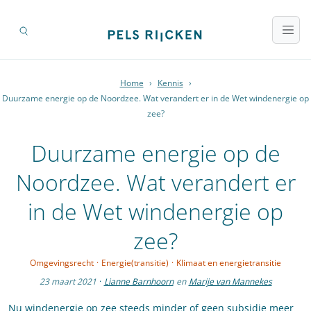
Home
›
Kennis
›
Duurzame energie op de Noordzee. Wat verandert er in de Wet windenergie op
zee?
Duurzame energie op de
Noordzee. Wat verandert er
in de Wet windenergie op
zee?
Omgevingsrecht
·
Energie(transitie)
·
Klimaat en energietransitie
23 maart 2021
·
Lianne Barnhoorn
en
Marije van Mannekes
Nu windenergie op zee steeds minder of geen subsidie meer