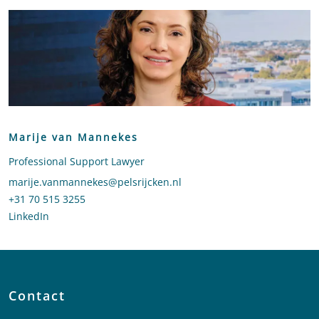
Marije van Mannekes
Professional Support Lawyer
Stuur een e-mail naar Marije van Mannekes
marije.vanmannekes@pelsrijcken.nl
Bel naar Marije van Mannekes
+31 70 515 3255
LinkedIn
profiel van Marije van Mannekes
Contact