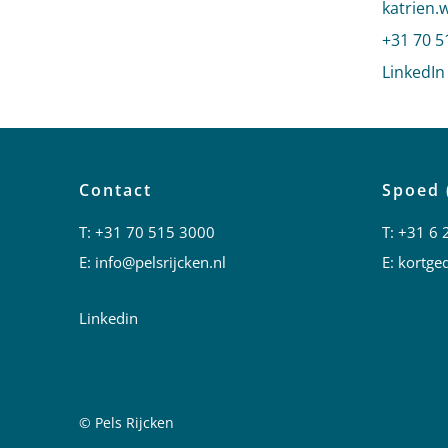
Stuur ee
katrien.
Bel naar
+31 70 5
LinkedIn
Contact
Spoed 
T:
+31 70 515 3000
T:
+31 6 
E:
info@pelsrijcken.nl
E:
kortged
Linkedin
© Pels Rijcken