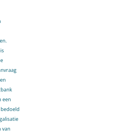
n
en.
is
de
aanvraag
een
tbank
n een
s bedoeld
galisatie
n van