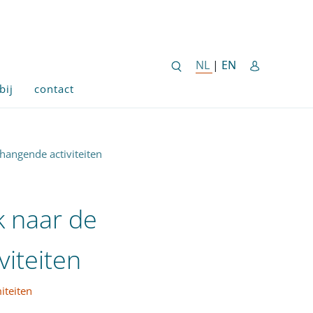
ENGLISH SITE 
NL
NEDERLANDSE SITE
|
EN
bij
contact
nhangende activiteiten
ok naar de
iteiten
iteiten