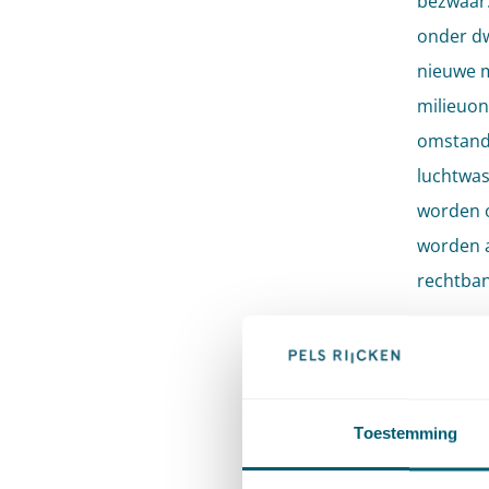
bezwaar.
onder dw
nieuwe m
milieuon
omstand
luchtwas
worden o
worden a
rechtban
Hoe
Volgens 
Toestemming
nieuwe m
aan de b