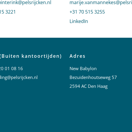
n e-mail naar Katrien Winterink
winterink@pelsrijcken.nl
Stuur een e-mail naar Mari
marije.vanmannekes@pelsri
 Katrien Winterink
15 3221
Bel naar Marije van Mannek
+31 70 515 3255
profiel van Katrien Winterink
LinkedIn
profiel van Marije 
(Buiten kantoortijden)
Adres
20 01 08 16
New Babylon
ing@pelsrijcken.nl
Bezuidenhoutseweg 57
2594 AC Den Haag