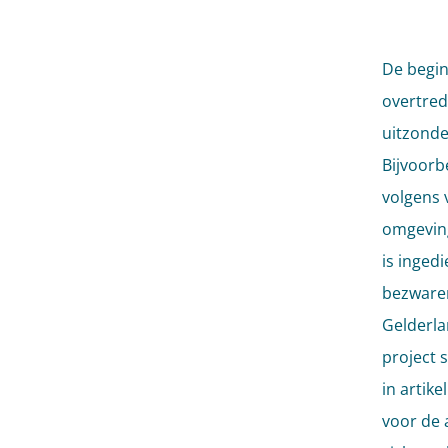
De begin
overtred
uitzonde
Bijvoorbe
volgens 
omgeving
is inged
bezwaren
Gelderla
project 
in artike
voor de 