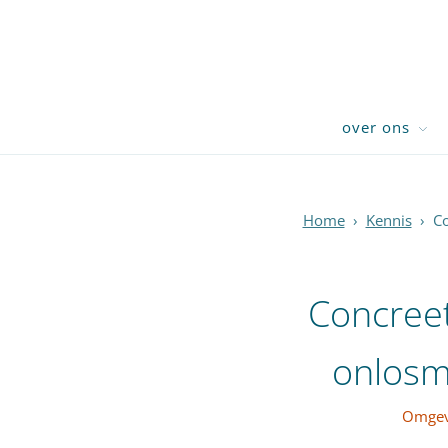
over ons
Home
›
Kennis
›
Co
Concreet 
onlosm
Omgev