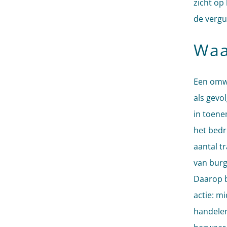
zicht op
de vergu
Waa
Een omwo
als gevo
in toene
het bedr
aantal t
van burg
Daarop b
actie: m
handelen