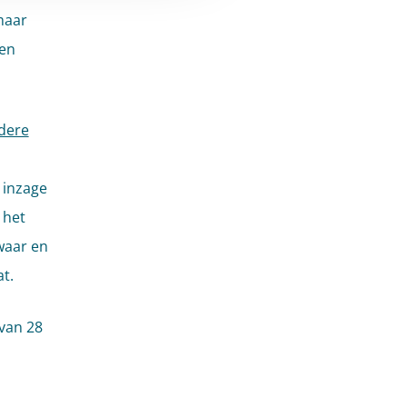
maar
een
dere
 inzage
 het
waar en
t.
van 28