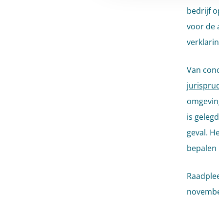
bedrijf 
voor de 
verklari
Van concr
jurispru
omgeving
is geleg
geval. H
bepalen 
Raadple
november