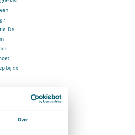
gde last
 een
ige
tie. De
en
rmen
moet
p bij de
voor de
Over
lieu)
ag bevat