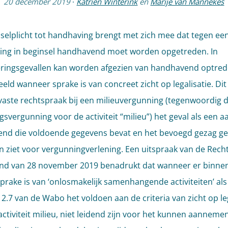
20 december 2019
·
Katrien Winterink
en
Marije van Mannekes
selplicht tot handhaving brengt met zich mee dat tegen ee
ing in beginsel handhavend moet worden opgetreden. In
ringsgevallen kan worden afgezien van handhavend optred
eld wanneer sprake is van concreet zicht op legalisatie. Dit 
vaste rechtspraak bij een milieuvergunning (tegenwoordig 
svergunning voor de activiteit “milieu”) het geval als een 
iend die voldoende gegevens bevat en het bevoegd gezag g
 ziet voor vergunningverlening. Een uitspraak van de Rech
nd van 28 november 2019 benadrukt dat wanneer er binne
sprake is van ‘onlosmakelijk samenhangende activiteiten’ al
l 2.7 van de Wabo het voldoen aan de criteria van zicht op le
activiteit milieu, niet leidend zijn voor het kunnen aanneme