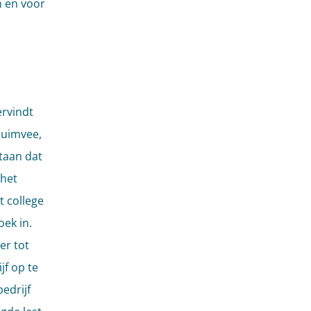
n en voor
rvindt
luimvee,
taan dat
 het
 college
ek in.
er tot
jf op te
edrijf