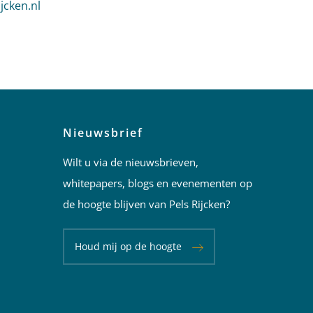
je van Mannekes
jcken.nl
es
van Mannekes
Nieuwsbrief
Wilt u via de nieuwsbrieven,
whitepapers, blogs en evenementen op
de hoogte blijven van Pels Rijcken?
Houd mij op de hoogte