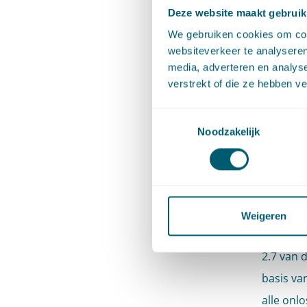
Deze website maakt gebruik
voldoend
We gebruiken cookies om cont
voor het
websiteverkeer te analyseren
overwoge
media, adverteren en analys
verstrekt of die ze hebben v
concreet
Toestemmingsselectie
Echter i
Noodzakelijk
college 
zicht op 
omgeving
gebruik 
Weigeren
rechtban
2.7 van 
basis va
alle onlo