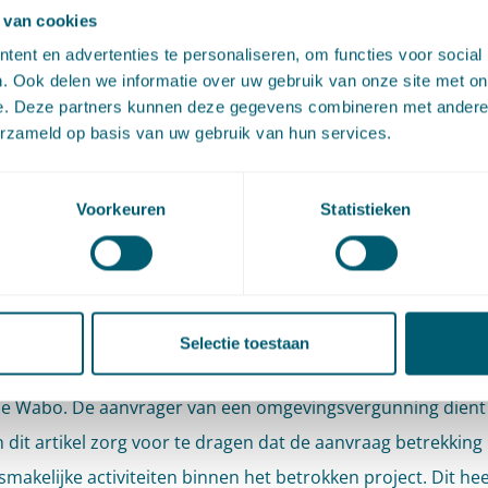
 van cookies
e gegevens voor een beoordeling van de gevolgen van het b
ent en advertenties te personaliseren, om functies voor social
 milieu. Het college heeft volgens de rechtbank dank ook te
. Ook delen we informatie over uw gebruik van onze site met on
n dat in verband met de ingediende aanvraag sprake was 
e. Deze partners kunnen deze gegevens combineren met andere i
erzameld op basis van uw gebruik van hun services.
 zicht op legalisatie met betrekking tot de milieuvergunning
s de rechtbank toch van oordeel dat er, op het moment dat 
Voorkeuren
Statistieken
de beslissing op het bezwaar nam, geen sprake was van con
legalisatie. Voor het bedrijf is namelijk ook een
svergunning nodig voor de activiteit bouwen en de activite
in strijd met het bestemmingsplan vereist. Dit zijn volgens d
Selectie toestaan
k ‘onlosmakelijk samenhangende activiteiten’ als bedoeld in
de Wabo. De aanvrager van een omgevingsvergunning dient
n dit artikel zorg voor te dragen dat de aanvraag betrekking
smakelijke activiteiten binnen het betrokken project. Dit hee