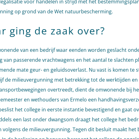
 legalisatie voor handelen in strijd met het bestemmingspla
nning op grond van de Wet natuurbescherming.
r ging de zaak over?
nende van een bedrijf waar eenden worden geslacht onde
lg van passerende vrachtwagens en het aantal te slachten p
mende mate geur- en geluidsoverlast. Nu vast is komen te s
ijf de milieuvergunning met betrekking tot de werktijden en
ransportbewegingen overtreedt, dient de omwonende bij het
emeester en wethouders van Ermelo een handhavingsverzo
eslist het college in eerste instantie bevestigend en gaat ov
iddels een last onder dwangsom draagt het college het bedri
 volgens de milieuvergunning. Tegen dit besluit maakt het b