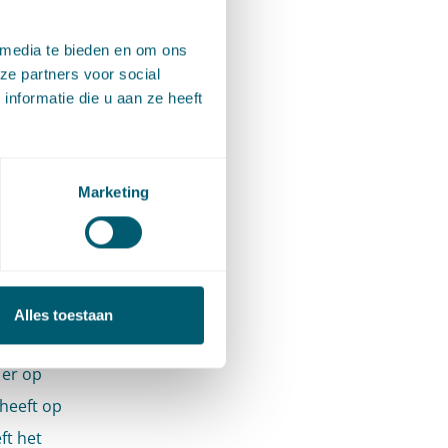
edrijf
 media te bieden en om ons
recht
ze partners voor social
van
nformatie die u aan ze heeft
.
het
Marketing
creet
it
e
Alles toestaan
 artikel
 er op
 heeft op
ft het