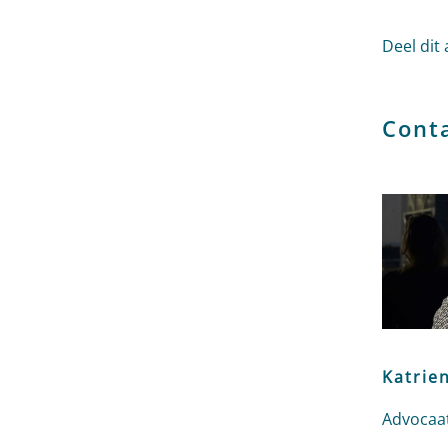
Deel dit 
Cont
Katrie
Advocaat