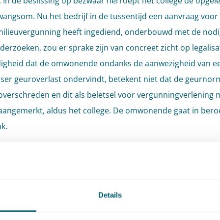
 In de beslissing op bezwaar herroept het college de opgele
angsom. Nu het bedrijf in de tussentijd een aanvraag voor
ilieuvergunning heeft ingediend, onderbouwd met de nod
derzoeken, zou er sprake zijn van concreet zicht op legalisa
igheid dat de omwonende ondanks de aanwezigheid van e
ser geuroverlast ondervindt, betekent niet dat de geurno
verschreden en dit als beletsel voor vergunningverlening 
angemerkt, aldus het college. De omwonende gaat in beroe
k.
 oordeelt de rechtbank?
de rechtbank voldoet de door het bedrijf gedane aanvraag 
Details
ilieuvergunning (omgevingsvergunning voor de activiteit mi
ovengenoemde criteria voor zicht op legalisatie: de aanvra