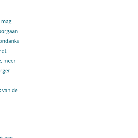
t mag
dsorgaan
 ondanks
rdt
e, meer
rger
k van de