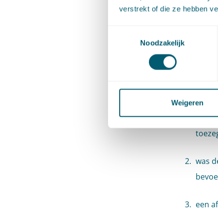
een perso
verstrekt of die ze hebben v
mandater
(schijnb
Toestemmingsselectie
Noodzakelijk
In het o
rechtsge
juridi
Weigeren
zich b
toeze
was de
bevoe
een a