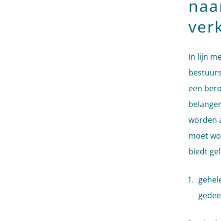
naa
ver
In lijn 
bestuurs
een bero
belangen
worden a
moet wo
biedt ge
gehele
gedee