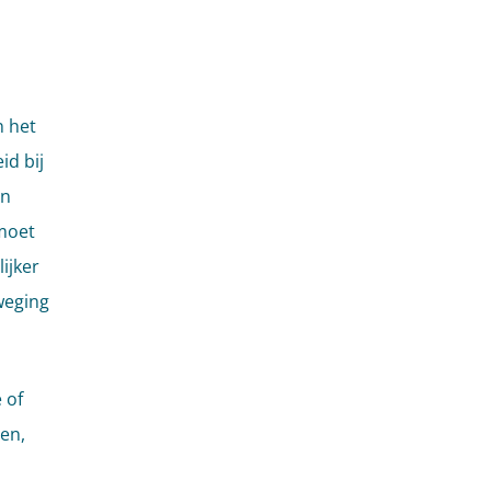
n het
id bij
an
moet
ijker
weging
 of
en,