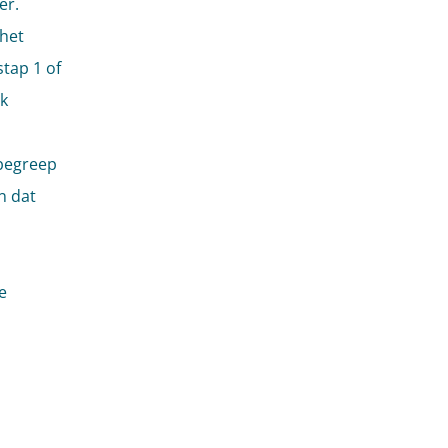
er.
 het
tap 1 of
lk
 begreep
n dat
e