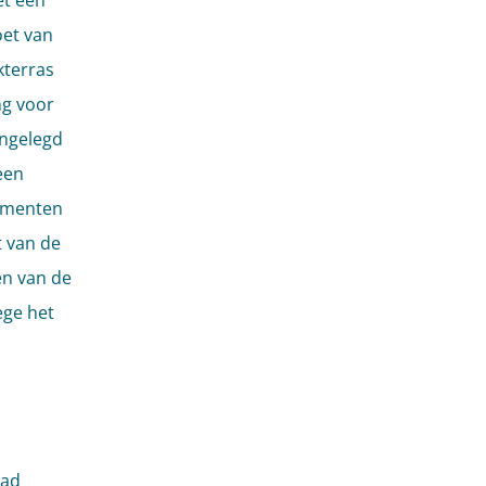
et een
et van
kterras
ng voor
angelegd
een
momenten
t van de
en van de
ege het
aad