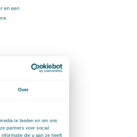
ur en een
ere
burger
Over
n om
kheid
rsorgaan
 media te bieden en om ons
is door
ze partners voor social
nformatie die u aan ze heeft