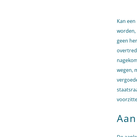
Kan een 
worden, 
geen her
overtred
nagekome
wegen, m
vergoede
staatsra
voorzitt
Aan