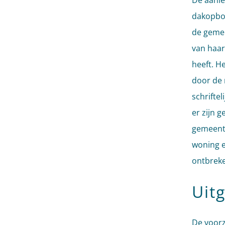
De aanle
dakopbo
de gemee
van haar
heeft. H
door de 
schrifte
er zijn 
gemeente
woning e
ontbrek
Uit
De voorz