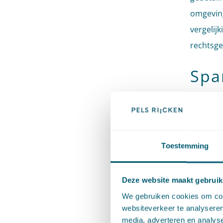
omgeving
vergelij
rechtsge
Spa
ver
De advoc
vertrouw
Toestemming
dat over
hem iets 
Deze website maakt gebruik
houdt in
We gebruiken cookies om cont
alleen bi
websiteverkeer te analyseren
media, adverteren en analys