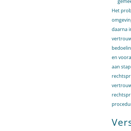
gemee
Het prob
omgeving
daarna in
vertrouw
bedoelin
en voora
aan stap
rechtspr
vertrouw
rechtspr
procedure
Ver