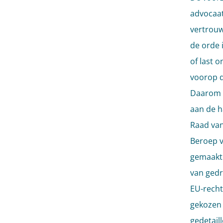
advocaat
vertrouw
de orde 
of last 
voorop d
Daarom w
aan de h
Raad van
Beroep v
gemaakt 
van gedra
EU-recht
gekozen 
gedetail