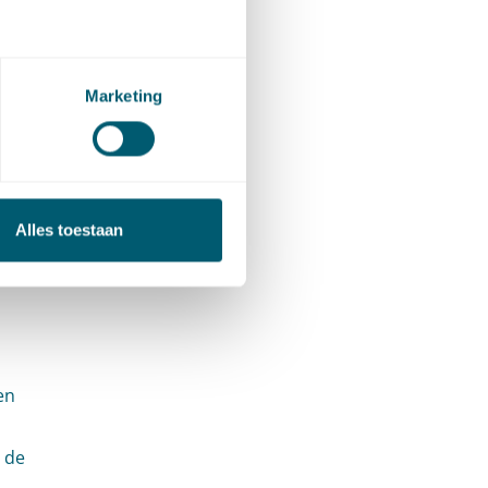
tie of
 de
Marketing
iabele
Alles toestaan
en
 de