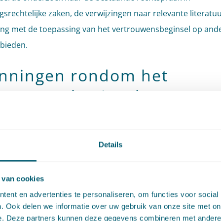
srechtelijke zaken, de verwijzingen naar relevante literatu
king met de toepassing van het vertrouwensbeginsel op and
bieden.
nningen rondom het
trouwensbeginsel
aat-generaal constateert dat bij een beroep op het
ensbeginsel spanning bestaat tussen de perceptie van de 
Details
heidsfunctionarissen met wie hij contact heeft, bevoegd zij
te toe te zeggen en de juridische werkelijkheid. Die werkelij
 van cookies
 dat zo’n (schijnbare) toezegging of bevestiging een bestuu
ent en advertenties te personaliseren, om functies voor social
ndt als zij (i) ook juridisch een ‘toezegging’ is en (ii) gedaan 
. Ook delen we informatie over uw gebruik van onze site met on
e. Deze partners kunnen deze gegevens combineren met andere i