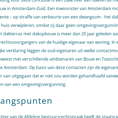
iding voor deze conclusie is een zaak over een dakterras m
uw in Amsterdam-Zuid. Een inwoonster van Amsterdam mo
nte – op straffe van verbeurte van een dwangsom - het da
 huis verwijderen, omdat zij daar geen omgevingsvergunni
et dakterras met dakopbouw is meer dan 25 jaar geleden a
rechtsvoorgangers van de huidige eigenaar van woning. In 
lijke verklaring leggen de oud-eigenaren uit welke contact
geweest met verschillende ambtenaren van Bouw en Toezich
 Amsterdam. Op basis van deze contacten zijn de eigenar
r van uitgegaan dat er niet zou worden gehandhaafd vanw
en van een omgevingsvergunning.
gangspunten
itter van de Afdeling bestuursrechtspraak heeft de staatsr