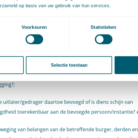
on die volgens wettelijke attributie of door (geldige) delega
erzameld op basis van uw gebruik van hun services.
ing bevoegd is te beslissen op het beleidsterrein waarover
are) toezegging of bevestiging gaat.
Voorkeuren
Statistieken
nderzoek naar het vertrouwensbeginsel worden op alle
bieden steeds drie stappen doorlopen:
sche kwalificatie van de uitlating/gedraging waarop de justit
Selectie toestaan
eroept: komt die neer op een (toerekenbare schijn van een)
gging?;
 uitlater/gedrager daartoe bevoegd of is diens schijn van
gdheid toerekenbaar aan de bevoegde persoon/instantie? 
fweging van belangen van de betreffende burger, derden en