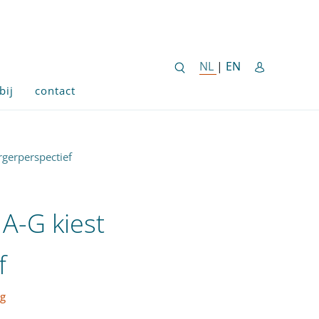
ENGLISH SITE 
NL
NEDERLANDSE SITE
|
EN
bij
contact
rgerperspectief
A-G kiest
f
ng