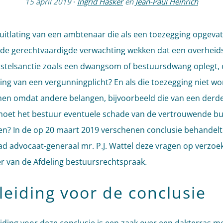
15 april 2019
·
Ingrid Hasker
en
Jean-Paul Heinrich
uitlating van een ambtenaar die als een toezegging opgeva
de gerechtvaardigde verwachting wekken dat een overhei
stelsanctie zoals een dwangsom of bestuursdwang oplegt,
ing van een vergunningplicht? En als die toezegging niet wo
n omdat andere belangen, bijvoorbeeld die van een derd
oet het bestuur eventuele schade van de vertrouwende bu
n? In de op 20 maart 2019 verschenen conclusie behandelt
ad advocaat-generaal mr. P.J. Wattel deze vragen op verzoe
er van de Afdeling bestuursrechtspraak.
leiding voor de conclusie