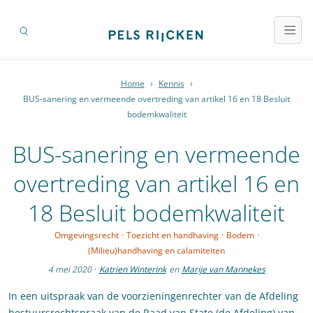
Home
›
Kennis
›
BUS-sanering en vermeende overtreding van artikel 16 en 18 Besluit
bodemkwaliteit
BUS-sanering en vermeende
overtreding van artikel 16 en
18 Besluit bodemkwaliteit
Omgevingsrecht
·
Toezicht en handhaving
·
Bodem
·
(Milieu)handhaving en calamiteiten
4 mei 2020
·
Katrien Winterink
en
Marije van Mannekes
In een uitspraak van de voorzieningenrechter van de Afdeling
bestuursrechtspraak van de Raad van State (de Afdeling) van