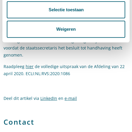
het oordeel dat de uitvoering van de last zodanig spoedeisend
Selectie toestaan
is, dat het besluit op bezwaar niet kan worden afgewacht.
Daarbij neemt de voorzieningenrechter in aanmerking dat er
geen andere procedures zijn waarin Landview de regelgeving
Weigeren
voor bodemsanering zou hebben overtreden. Ook is sinds de
melding van de RUD aan de ILT nagenoeg een jaar verstreken
voordat de staatssecretaris het besluit tot handhaving heeft
genomen.
Raadpleeg
hier
de volledige uitspraak van de Afdeling van 22
april 2020. ECLI:NL:RVS:2020:1086
Deel dit artikel via
LinkedIn
en
e-mail
Contact