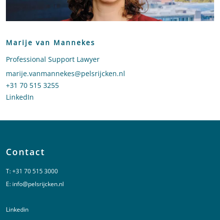
Marije van Mannekes
Professional Support Lawyer
Stuur een e-mail naar Marije van Mannekes
marije.vanmannekes@pelsrijcken.nl
Bel naar Marije van Mannekes
+31 70 515 3255
LinkedIn
profiel van Marije van Mannekes
Contact
T:
+31 70 515 3000
E:
info@pelsrijcken.nl
Linkedin