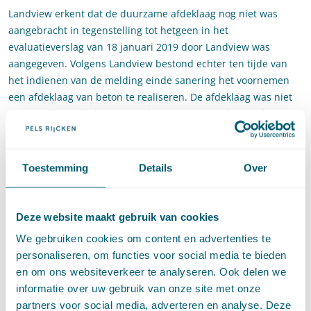
Landview erkent dat de duurzame afdeklaag nog niet was
aangebracht in tegenstelling tot hetgeen in het
evaluatieverslag van 18 januari 2019 door Landview was
aangegeven. Volgens Landview bestond echter ten tijde van
het indienen van de melding einde sanering het voornemen
een afdeklaag van beton te realiseren. De afdeklaag was niet
meer nodig ten behoeve van de sanering van de grond en zou
daarom later kunnen worden gerealiseerd. Daarnaast is de
bodemkwaliteit niet gewijzigd ten opzichte van de situatie van
voor de BUS-melding. Om voornoemde redenen is er geen
Toestemming
Details
Over
sprake van een overtreding van artikel 16 Bbk. Bovendien was
er, omdat er met een isolatielaag zou worden gewerkt, geen
sprake van een ‘eindbemonstering’ als bedoeld in paragraaf
Deze website maakt gebruik van cookies
7.2.1 van Protocol 6001 en is er dus ook geen sprake van
We gebruiken cookies om content en advertenties te
overtreding van artikel 18 van het Bbk.
personaliseren, om functies voor social media te bieden
Oordeel voorzieningenrechter
en om ons websiteverkeer te analyseren. Ook delen we
informatie over uw gebruik van onze site met onze
Afdeling
partners voor social media, adverteren en analyse. Deze