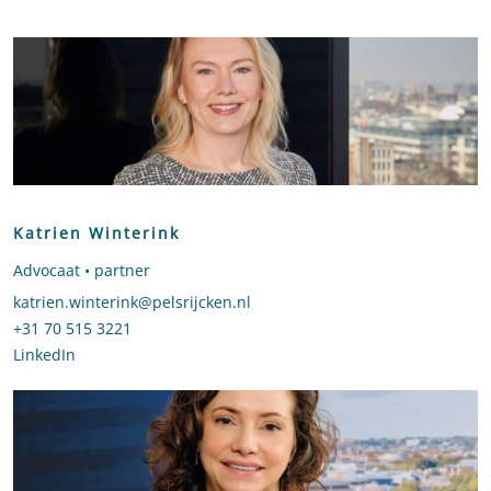
Katrien Winterink
Advocaat • partner
Stuur een e-mail naar Katrien Winterink
katrien.winterink@pelsrijcken.nl
Bel naar Katrien Winterink
+31 70 515 3221
LinkedIn
profiel van Katrien Winterink