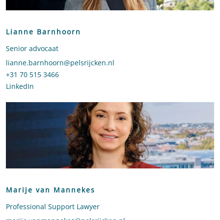
Lianne Barnhoorn
Senior advocaat
Stuur een e-mail naar Lianne Barnhoorn
lianne.barnhoorn@pelsrijcken.nl
Bel naar Lianne Barnhoorn
+31 70 515 3466
LinkedIn
profiel van Lianne Barnhoorn
Marije van Mannekes
Professional Support Lawyer