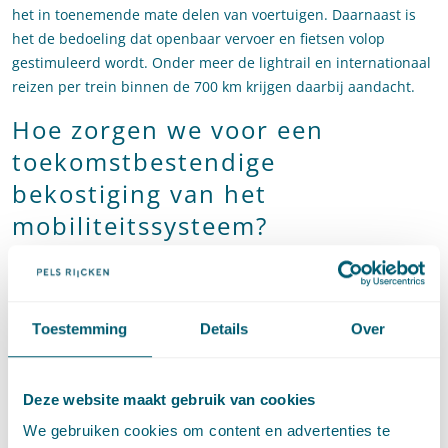
het in toenemende mate delen van voertuigen. Daarnaast is
het de bedoeling dat openbaar vervoer en fietsen volop
gestimuleerd wordt. Onder meer de lightrail en internationaal
reizen per trein binnen de 700 km krijgen daarbij aandacht.
Hoe zorgen we voor een
toekomstbestendige
bekostiging van het
mobiliteitssysteem?
In de visie van de Mobiliteitstafel is een mobiliteitssysteem
nodig dat de ‘vervuiler’ stimuleert om ‘te verschonen’, Dat kan
door de gebruikers te laten betalen voor het gebruik en de
Toestemming
Details
Over
mate waarin ze vervuilen. Bij de inrichting en vormgeving van
een dergelijk fiscaal stelsel moet echter wel rekening worden
gehouden met een daling van de aanzienlijke inkomsten uit de
Deze website maakt gebruik van cookies
huidige autobelastingen.
We gebruiken cookies om content en advertenties te