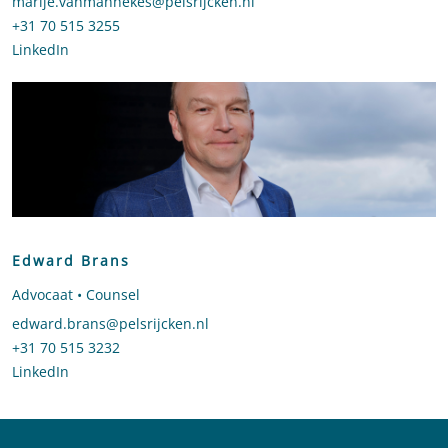
Stuur een e-mail naar Marije van Mannekes
marije.vanmannekes@pelsrijcken.nl
Bel naar Marije van Mannekes
+31 70 515 3255
LinkedIn
profiel van Marije van Mannekes
Edward Brans
Advocaat • Counsel
Stuur een e-mail naar Edward Brans
edward.brans@pelsrijcken.nl
Bel naar Edward Brans
+31 70 515 3232
LinkedIn
profiel van Edward Brans