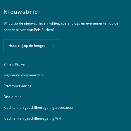
Nieuwsbrief
Wilt u via de nieuwsbrieven, whitepapers, blogs en evenementen op de
hoogte blijven van Pels Rijcken?
Houd mij op de hoogte
© Pels Rijcken
Juridische informatie
Algemene voorwaarden
Privacyverklaring
Disclaimer
Klachten- en geschillenregeling advocatuur
Klachten- en geschillenregeling Wki