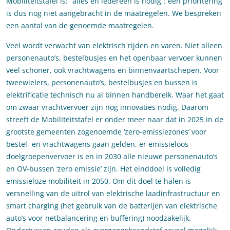
Mobiliteitstafel is: “alles en iedereen is nodig”: een prioritering
is dus nog niet aangebracht in de maatregelen. We bespreken
een aantal van de genoemde maatregelen.
Veel wordt verwacht van elektrisch rijden en varen. Niet alleen
personenauto’s, bestelbusjes en het openbaar vervoer kunnen
veel schoner, ook vrachtwagens en binnenvaartschepen. Voor
tweewielers, personenauto’s, bestelbusjes en bussen is
elektrificatie technisch nu al binnen handbereik. Waar het gaat
om zwaar vrachtvervoer zijn nog innovaties nodig. Daarom
streeft de Mobiliteitstafel er onder meer naar dat in 2025 in de
grootste gemeenten zogenoemde ‘zero-emissiezones’ voor
bestel- en vrachtwagens gaan gelden, er emissieloos
doelgroepenvervoer is en in 2030 alle nieuwe personenauto’s
en OV-bussen ‘zero emissie’ zijn. Het einddoel is volledig
emissieloze mobiliteit in 2050. Om dit doel te halen is
versnelling van de uitrol van elektrische laadinfrastructuur en
smart charging (het gebruik van de batterijen van elektrische
auto’s voor netbalancering en buffering) noodzakelijk.