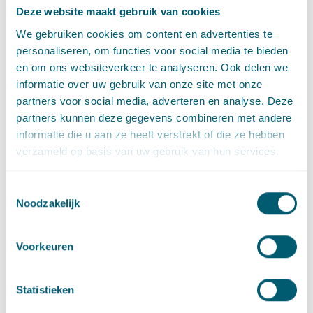
De verwachting is dat er eind 2018 een concreet nationaal
Deze website maakt gebruik van cookies
Klimaatakkoord ligt: een gedragen set van maatregelen die
We gebruiken cookies om content en advertenties te
beantwoordt aan de sectordoelstellingen. Ook van dit
personaliseren, om functies voor social media te bieden
eindvoorstel zal een doorrekening van het integrale pakket aan
en om ons websiteverkeer te analyseren. Ook delen we
maatregelen door het PBL in samenwerking met het CPB
informatie over uw gebruik van onze site met onze
plaatsvinden. Nog even geduld dus!
partners voor social media, adverteren en analyse. Deze
partners kunnen deze gegevens combineren met andere
informatie die u aan ze heeft verstrekt of die ze hebben
verzameld op basis van uw gebruik van hun services.
Deel dit artikel via
LinkedIn
en
e-mail
Toestemmingsselectie
#
Klimaatakkoord
Noodzakelijk
Social tags
Voorkeuren
Contact
Statistieken