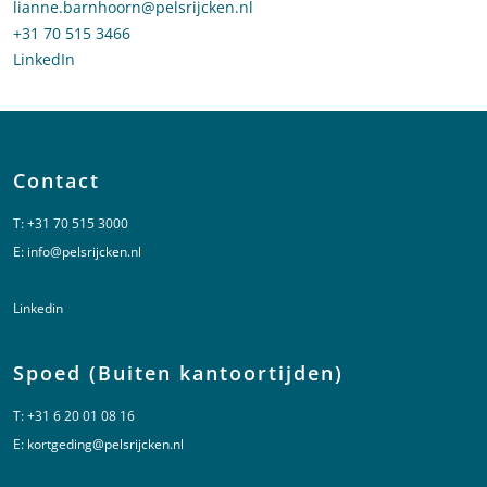
Stuur een e-mail naar Lianne Barnhoorn
lianne.barnhoorn@pelsrijcken.nl
Bel naar Lianne Barnhoorn
+31 70 515 3466
LinkedIn
profiel van Lianne Barnhoorn
Contact
T:
+31 70 515 3000
E:
info@pelsrijcken.nl
Linkedin
Spoed (Buiten kantoortijden)
T:
+31 6 20 01 08 16
E:
kortgeding@pelsrijcken.nl