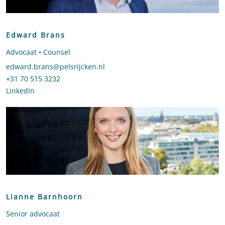
Edward Brans
Advocaat • Counsel
Stuur een e-mail naar Edward Brans
edward.brans@pelsrijcken.nl
Bel naar Edward Brans
+31 70 515 3232
LinkedIn
profiel van Edward Brans
Lianne Barnhoorn
Senior advocaat