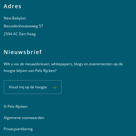
Adres
New Babylon
Bezuidenhoutseweg 57
2594 AC Den Haag
Nieuwsbrief
Wilt u via de nieuwsbrieven, whitepapers, blogs en evenementen op de
hoogte blijven van Pels Rijcken?
Houd mij op de hoogte
© Pels Rijcken
Juridische informatie
Algemene voorwaarden
Privacyverklaring