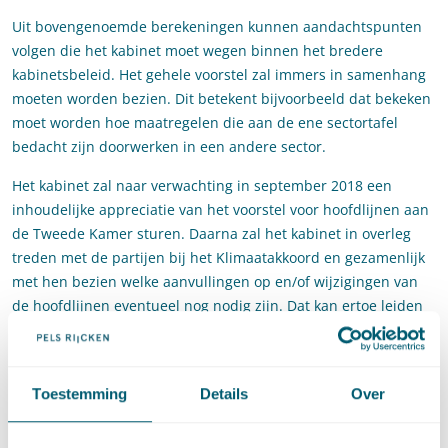
Uit bovengenoemde berekeningen kunnen aandachtspunten
volgen die het kabinet moet wegen binnen het bredere
kabinetsbeleid. Het gehele voorstel zal immers in samenhang
moeten worden bezien. Dit betekent bijvoorbeeld dat bekeken
moet worden hoe maatregelen die aan de ene sectortafel
bedacht zijn doorwerken in een andere sector.
Het kabinet zal naar verwachting in september 2018 een
inhoudelijke appreciatie van het voorstel voor hoofdlijnen aan
de Tweede Kamer sturen. Daarna zal het kabinet in overleg
treden met de partijen bij het Klimaatakkoord en gezamenlijk
met hen bezien welke aanvullingen op en/of wijzigingen van
de hoofdlijnen eventueel nog nodig zijn. Dat kan ertoe leiden
dat de sectortafels met andere of scherpere maatregelen
moeten komen. De overeenstemming die dan wordt bereikt zal
de basis vormen voor het nieuwe en definitieve nationale
Toestemming
Details
Over
Klimaatakkoord waarin concrete, controleerbare en
afdwingbare afspraken zijn vervat.