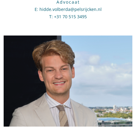
Advocaat
E
:
Stuur een e-mail naar Hidde Volberda
hidde.volberda@pelsrijcken.nl
T
:
Bel naar Hidde Volberda
+31 70 515 3495