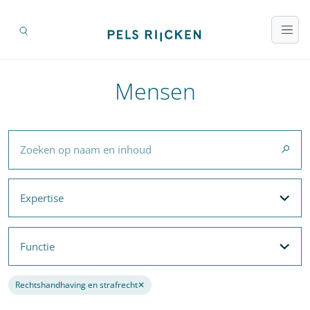
Mensen
Zoeken op naam en inhoud
Expertise
Expertise
Filteropties
Functie
Functie
Filteropties
Rechtshandhaving en strafrecht
✕
Verwijder de filter