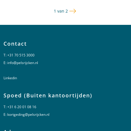
Volgende pagina
Pagina
1 van 2
Contact
T:
+31 70 515 3000
E:
info@pelsrijcken.nl
Linkedin
Spoed (Buiten kantoortijden)
T:
+31 6 20 01 08 16
E:
kortgeding@pelsrijcken.nl