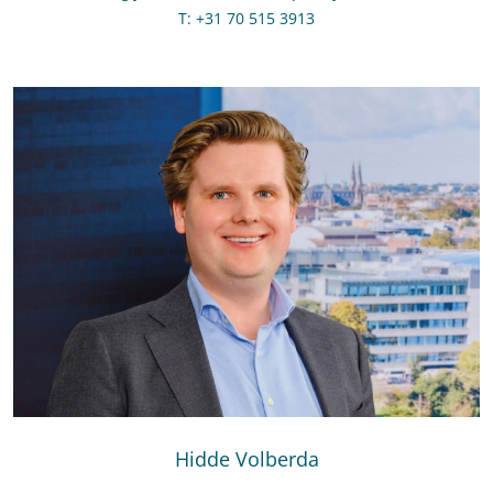
T
:
Bel naar Gijsbrecht Nieuwland
+31 70 515 3913
Hidde Volberda