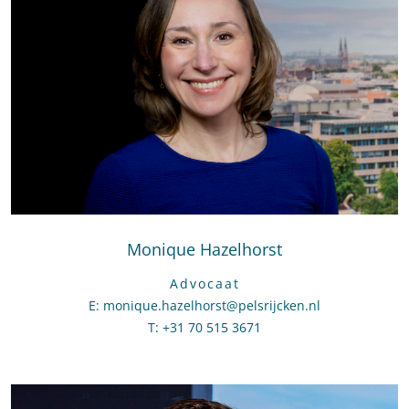
Monique Hazelhorst
Advocaat
E
:
Stuur een e-mail naar Monique Hazelhorst
monique.hazelhorst@pelsrijcken.nl
T
:
Bel naar Monique Hazelhorst
+31 70 515 3671