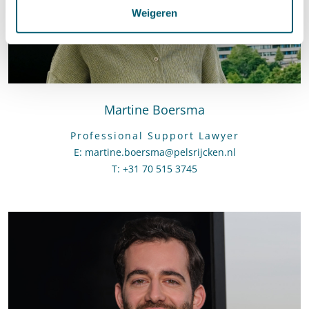
Weigeren
Martine Boersma
Professional Support Lawyer
E
:
Stuur een e-mail naar Martine Boersma
martine.boersma@pelsrijcken.nl
T
:
Bel naar Martine Boersma
+31 70 515 3745