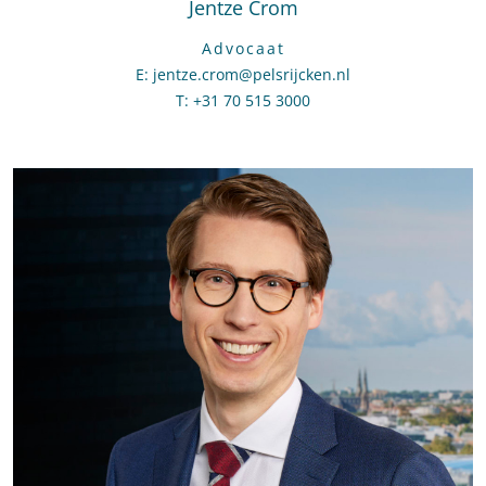
Jentze Crom
Advocaat
E
:
Stuur een e-mail naar Jentze Crom
jentze.crom@pelsrijcken.nl
T
:
Bel naar Jentze Crom
+31 70 515 3000