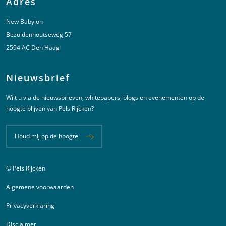
Adres
New Babylon
Bezuidenhoutseweg 57
2594 AC Den Haag
Nieuwsbrief
Wilt u via de nieuwsbrieven, whitepapers, blogs en evenementen op de
hoogte blijven van Pels Rijcken?
Houd mij op de hoogte
© Pels Rijcken
Juridische informatie
Algemene voorwaarden
Privacyverklaring
Disclaimer