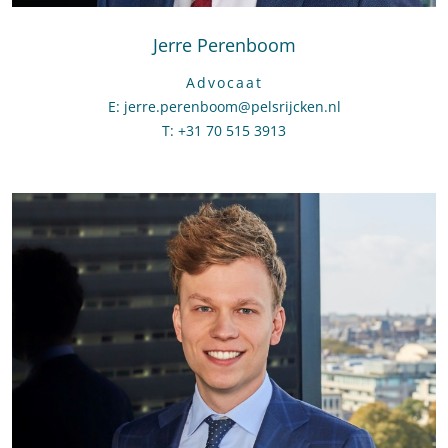
Jerre Perenboom
Advocaat
E
:
Stuur een e-mail naar Jerre Perenboom
jerre.perenboom@pelsrijcken.nl
T
:
Bel naar Jerre Perenboom
+31 70 515 3913