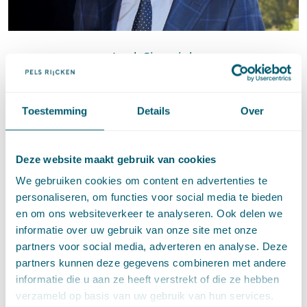
Luuk Sieverink
Senior advocaat
E
:
Stuur een e-mail naar Luuk Sieverink
luuk.sieverink@pelsrijcken.nl
Toestemming
Details
Over
T
:
Bel naar Luuk Sieverink
+31 70 515 3914
Deze website maakt gebruik van cookies
We gebruiken cookies om content en advertenties te
personaliseren, om functies voor social media te bieden
en om ons websiteverkeer te analyseren. Ook delen we
informatie over uw gebruik van onze site met onze
partners voor social media, adverteren en analyse. Deze
partners kunnen deze gegevens combineren met andere
informatie die u aan ze heeft verstrekt of die ze hebben
verzameld op basis van uw gebruik van hun services.