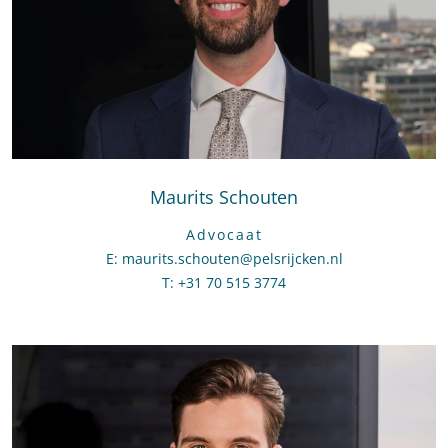
Maurits Schouten
Advocaat
E
:
Stuur een e-mail naar Maurits Schouten
maurits.schouten@pelsrijcken.nl
T
:
Bel naar Maurits Schouten
+31 70 515 3774