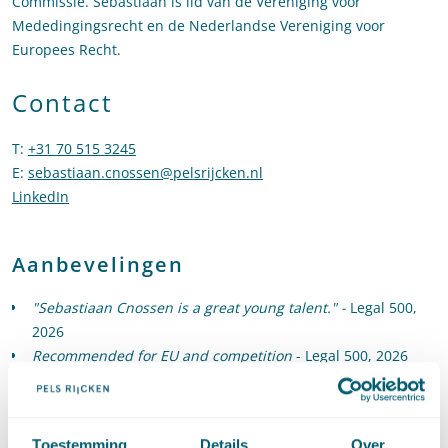
Commissie. Sebastiaan is lid van de Vereniging voor
Mededingingsrecht en de Nederlandse Vereniging voor
Europees Recht.
Contact
T
:
+31 70 515 3245
Bel naar Sebastiaan Cnossen
E
:
sebastiaan.cnossen@pelsrijcken.nl
Stuur een e-mail naar Seb
LinkedIn
Ga naar het LinkedIn profiel van Sebastiaan Cnossen
Aanbevelingen
"Sebastiaan Cnossen is a great young talent." -
Legal 500,
2026
Recommended for EU and competition
- Legal 500, 2026
Toestemming
Details
Over