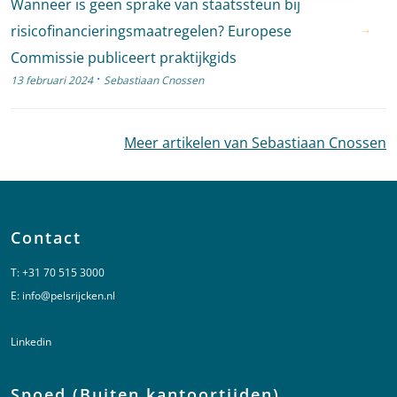
Wanneer is geen sprake van staatssteun bij
risicofinancieringsmaatregelen? Europese
Commissie publiceert praktijkgids
·
13 februari 2024
Sebastiaan Cnossen
Meer artikelen van Sebastiaan Cnossen
Contact
T:
+31 70 515 3000
E:
info@pelsrijcken.nl
Linkedin
Spoed (Buiten kantoortijden)