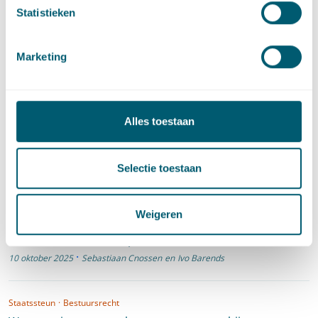
Statistieken
Artikelen door Sebastiaan
Cnossen
Marketing
Europees en mededingingsrecht
·
Litigation and Arbitration
·
Alles toestaan
Mededinging en marktregulering
Private Antitrust Litigation in The Netherlands
·
7 juli 2026
Willem Heemskerk
,
Floor van der Lecq
en
Selectie toestaan
Sebastiaan Cnossen
Weigeren
Europees en mededingingsrecht
Dominance and Monopolies: Netherlands
·
10 oktober 2025
Sebastiaan Cnossen
en
Ivo Barends
Staatssteun
·
Bestuursrecht