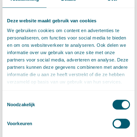
Expertises
Deze website maakt gebruik van cookies
We gebruiken cookies om content en advertenties te
personaliseren, om functies voor social media te bieden
Bestuursrecht
en om ons websiteverkeer te analyseren. Ook delen we
informatie over uw gebruik van onze site met onze
partners voor social media, adverteren en analyse. Deze
Mededinging en marktregulering
partners kunnen deze gegevens combineren met andere
informatie die u aan ze heeft verstrekt of die ze hebben
Openbaar vervoerrecht
verzameld op basis van uw gebruik van hun services.
Staatssteun
Toestemmingsselectie
Noodzakelijk
Europees en mededingingsrecht
Voorkeuren