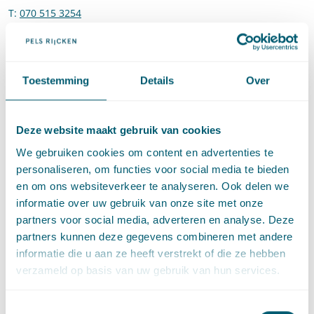
T
:
070 515 3254
Bel naar Jan Beelen
E
:
jan.beelen@pelsrijcken.nl
Stuur een e-mail naar Jan Beelen
LinkedIn
Ga naar het LinkedIn profiel van Jan Beelen
Toestemming
Details
Over
Aanbevelingen
"Jan Beelen is very easy to speak to. I was impressed by
Deze website maakt gebruik van cookies
Jan's conversational skills during negotiation (calm and
We gebruiken cookies om content en advertenties te
collected) and also his knowledge in the practice."
- Legal
personaliseren, om functies voor social media te bieden
500, 2026
en om ons websiteverkeer te analyseren. Ook delen we
Recommended for Real estate
- Legal 500, 2026
informatie over uw gebruik van onze site met onze
partners voor social media, adverteren en analyse. Deze
partners kunnen deze gegevens combineren met andere
informatie die u aan ze heeft verstrekt of die ze hebben
verzameld op basis van uw gebruik van hun services.
Expertises
Toestemmingsselectie