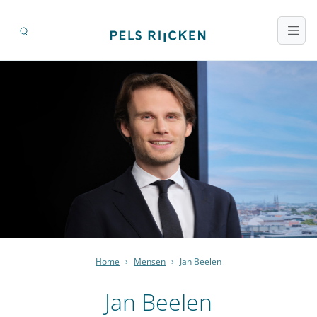
Home
›
Mensen
›
Jan Beelen
Jan Beelen