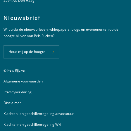
2594 AC Den Haag
Nieuwsbrief
Wilt u via de nieuwsbrieven, whitepapers, blogs en evenementen op de
hoogte blijven van Pels Rijcken?
Houd mij op de hoogte
© Pels Rijcken
Juridische informatie
Algemene voorwaarden
Privacyverklaring
Disclaimer
Klachten- en geschillenregeling advocatuur
Klachten- en geschillenregeling Wki