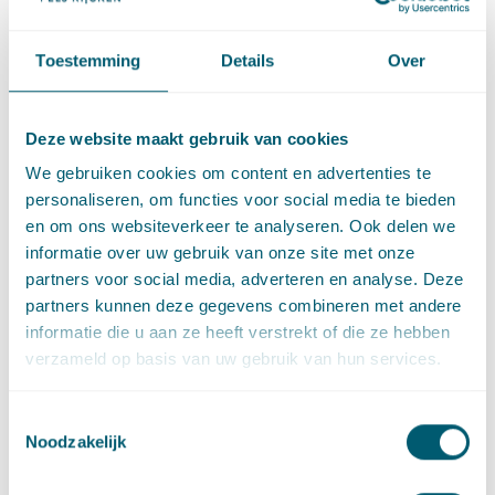
LinkedIn
Ga naar het LinkedIn profiel van Gabriel Labella
Toestemming
Details
Over
Expertises
Deze website maakt gebruik van cookies
We gebruiken cookies om content en advertenties te
personaliseren, om functies voor social media te bieden
Innovation, Privacy and Technology
en om ons websiteverkeer te analyseren. Ook delen we
informatie over uw gebruik van onze site met onze
partners voor social media, adverteren en analyse. Deze
Privacy en gegevensuitwisseling
partners kunnen deze gegevens combineren met andere
informatie die u aan ze heeft verstrekt of die ze hebben
verzameld op basis van uw gebruik van hun services.
Privacy
Toestemmingsselectie
Artificial Intelligence
Noodzakelijk